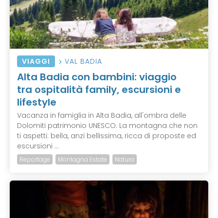
VIAGGI
VAL BADIA
Alta Badia con bambini: viaggio
tra ospitalità family, escursioni e
lifestyle
Vacanza in famiglia in Alta Badia, all'ombra delle
Dolomiti patrimonio UNESCO. La montagna che non
ti aspetti: bella, anzi bellissima, ricca di proposte ed
escursioni ...
Reportage
Montagna Estate
Natura