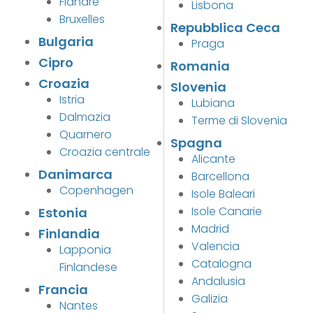
Fiandre
Lisbona
Bruxelles
Repubblica Ceca
Bulgaria
Praga
Cipro
Romania
Croazia
Slovenia
Istria
Lubiana
Dalmazia
Terme di Slovenia
Quarnero
Spagna
Croazia centrale
Alicante
Danimarca
Barcellona
Copenhagen
Isole Baleari
Isole Canarie
Estonia
Madrid
Finlandia
Valencia
Lapponia
Catalogna
Finlandese
Andalusia
Francia
Galizia
Nantes