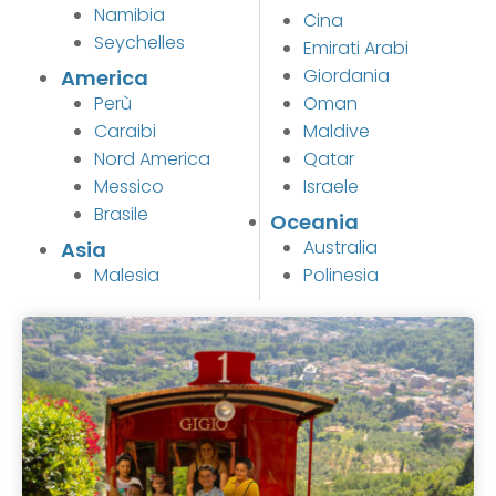
Namibia
Cina
Seychelles
Emirati Arabi
Giordania
America
Perù
Oman
Caraibi
Maldive
Nord America
Qatar
Messico
Israele
Brasile
Oceania
Australia
Asia
Malesia
Polinesia