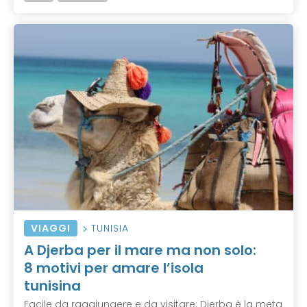
VIAGGI
TUNISIA
A Djerba per il mare ma non solo:
8 motivi per amare l’isola
tunisina
Facile da raggiungere e da visitare: Djerba è la meta