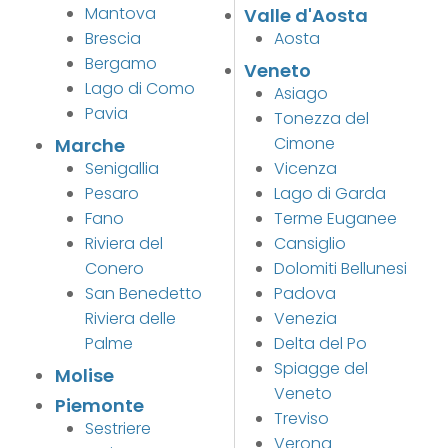
Mantova
Valle d'Aosta
Brescia
Aosta
Bergamo
Veneto
Lago di Como
Asiago
Pavia
Tonezza del
Cimone
Marche
Senigallia
Vicenza
Pesaro
Lago di Garda
Fano
Terme Euganee
Riviera del
Cansiglio
Conero
Dolomiti Bellunesi
San Benedetto
Padova
Riviera delle
Venezia
Palme
Delta del Po
Spiagge del
Molise
Veneto
Piemonte
Treviso
Sestriere
Verona