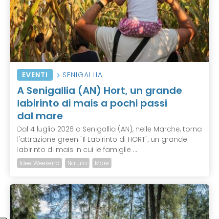
EVENTI
SENIGALLIA
A Senigallia (AN) Hort, un grande
labirinto di mais a pochi passi
dal mare
Dal 4 luglio 2026 a Senigallia (AN), nelle Marche, torna
l'attrazione green "Il Labirinto di HORT", un grande
labirinto di mais in cui le famiglie ...
Idee Weekend
Natura
Mare