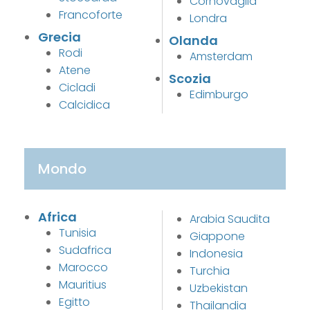
Cornovaglia
Francoforte
Londra
Grecia
Olanda
Rodi
Amsterdam
Atene
Scozia
Cicladi
Edimburgo
Calcidica
Mondo
Africa
Arabia Saudita
Tunisia
Giappone
Sudafrica
Indonesia
Marocco
Turchia
Mauritius
Uzbekistan
Egitto
Thailandia