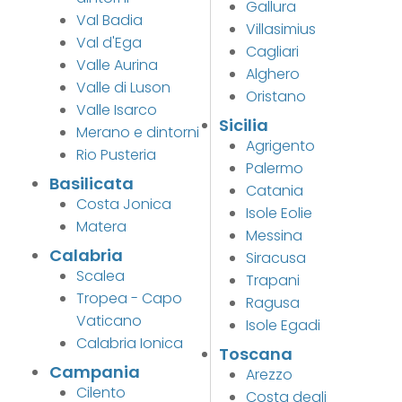
Gallura
Val Badia
Villasimius
Val d'Ega
Cagliari
Valle Aurina
Alghero
Valle di Luson
Oristano
Valle Isarco
Sicilia
Merano e dintorni
Agrigento
Rio Pusteria
Palermo
Basilicata
Catania
Costa Jonica
Isole Eolie
Matera
Messina
Calabria
Siracusa
Scalea
Trapani
Tropea - Capo
Ragusa
Vaticano
Isole Egadi
Calabria Ionica
Toscana
Campania
Arezzo
Cilento
Costa degli