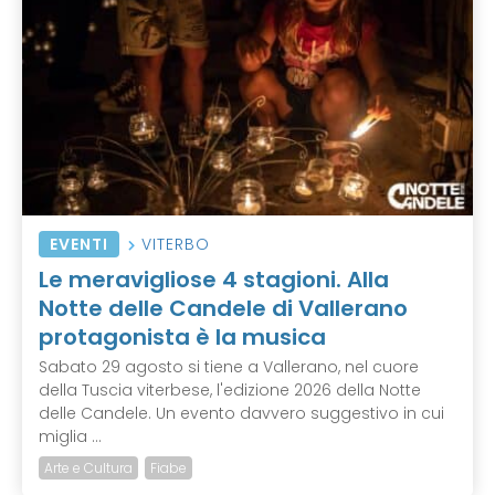
EVENTI
VITERBO
Le meravigliose 4 stagioni. Alla
Notte delle Candele di Vallerano
protagonista è la musica
Sabato 29 agosto si tiene a Vallerano, nel cuore
della Tuscia viterbese, l'edizione 2026 della Notte
delle Candele. Un evento davvero suggestivo in cui
miglia ...
Arte e Cultura
Fiabe