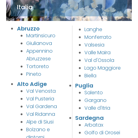
Italia
Abruzzo
Langhe
Martinsicuro
Monferrato
Giulianova
Valsesia
Appennino
Valle Maira
Abruzzese
Val d'Ossola
Tortoreto
Lago Maggiore
Pineto
Biella
Alto Adige
Puglia
Val Venosta
Salento
Val Pusteria
Gargano
Val Gardena
Valle d'Itria
Val Ridanna
Sardegna
Alpe di Siusi
Arbatax
Bolzano e
Golfo di Orosei
dintorni