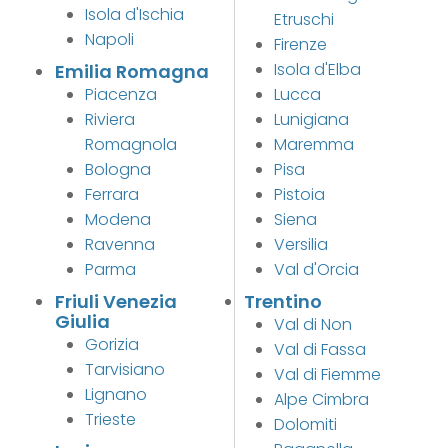
Isola d'Ischia
Etruschi
Napoli
Firenze
Isola d'Elba
Emilia Romagna
Piacenza
Lucca
Riviera
Lunigiana
Romagnola
Maremma
Bologna
Pisa
Ferrara
Pistoia
Modena
Siena
Ravenna
Versilia
Parma
Val d'Orcia
Friuli Venezia
Trentino
Giulia
Val di Non
Gorizia
Val di Fassa
Tarvisiano
Val di Fiemme
Lignano
Alpe Cimbra
Trieste
Dolomiti