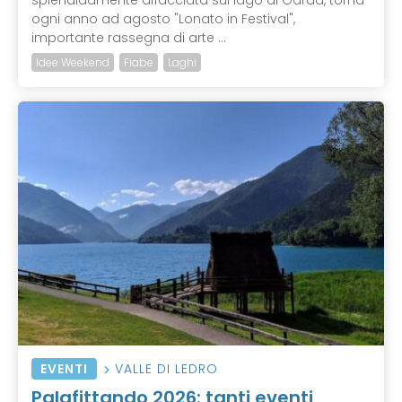
splendidamente affacciata sul lago di Garda, torna
ogni anno ad agosto "Lonato in Festival",
importante rassegna di arte ...
Idee Weekend
Fiabe
Laghi
EVENTI
VALLE DI LEDRO
Palafittando 2026: tanti eventi