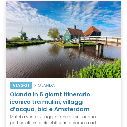
VIAGGI
OLANDA
Olanda in 5 giorni: itinerario
iconico tra mulini, villaggi
d’acqua, bici e Amsterdam
Mulini a vento, villaggi affacciati sull’acqua,
porticcioli, piste ciclabili e una giornata ad