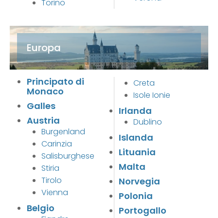
Torino
Europa
Principato di
Creta
Monaco
Isole Ionie
Galles
Irlanda
Austria
Dublino
Burgenland
Islanda
Carinzia
Lituania
Salisburghese
Malta
Stiria
Tirolo
Norvegia
Vienna
Polonia
Belgio
Portogallo