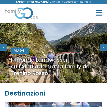
FAMILY TRAVEL MAGAZINE |
Divertirsi in viaggio con i bambini
VIAGGI
Il mondo Landwasser
sull'Albula: la tratta family del
Trenino Rosso
Destinazioni