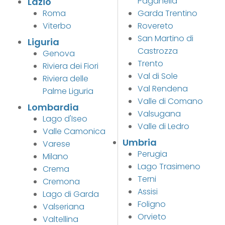
Paganella
Lazio
Roma
Garda Trentino
Viterbo
Rovereto
San Martino di
Liguria
Castrozza
Genova
Trento
Riviera dei Fiori
Val di Sole
Riviera delle
Val Rendena
Palme Liguria
Valle di Comano
Lombardia
Valsugana
Lago d'Iseo
Valle di Ledro
Valle Camonica
Umbria
Varese
Perugia
Milano
Lago Trasimeno
Crema
Terni
Cremona
Assisi
Lago di Garda
Foligno
Valseriana
Orvieto
Valtellina