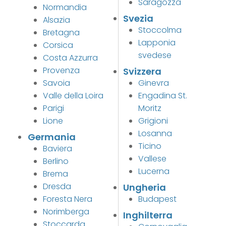
Saragozza
Normandia
Svezia
Alsazia
Stoccolma
Bretagna
Lapponia
Corsica
svedese
Costa Azzurra
Provenza
Svizzera
Savoia
Ginevra
Valle della Loira
Engadina St.
Parigi
Moritz
Lione
Grigioni
Losanna
Germania
Ticino
Baviera
Vallese
Berlino
Lucerna
Brema
Dresda
Ungheria
Foresta Nera
Budapest
Norimberga
Inghilterra
Stoccarda