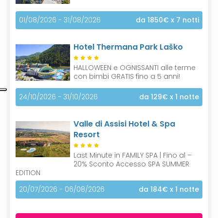
01/08/2026 - 31/08/2026
da 1850€
x 7 notti
Hotel Thermana Park Laško
HALLOWEEN e OGNISSANTI alle terme
con bimbi GRATIS fino a 5 anni!
24/10/2026 - 31/10/2026
da 129€
x 1 notte
Valle di Assisi Hotel & Spa
Resort
Last Minute in FAMILY SPA | Fino al –
20% Sconto Accesso SPA SUMMER
EDITION
20/07/2026 - 06/08/2026
da 184€
x 1 notte