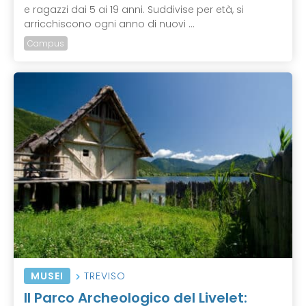
e ragazzi dai 5 ai 19 anni. Suddivise per età, si
arricchiscono ogni anno di nuovi ...
Campus
MUSEI
TREVISO
Il Parco Archeologico del Livelet: