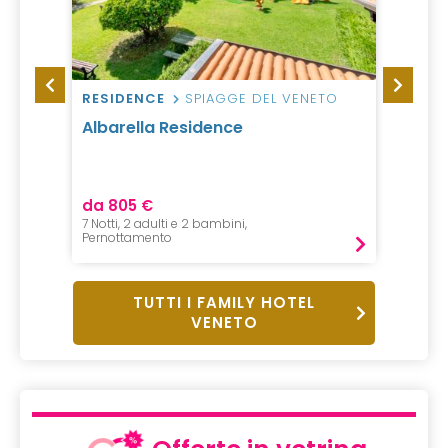
RESIDENCE
SPIAGGE DEL VENETO
CAMP
Albarella Residence
IdeaL
da 805 €
da 20
7 Notti, 2 adulti e 2 bambini,
1 Notte,
Pernottamento
Pernot
TUTTI I FAMILY HOTEL
VENETO