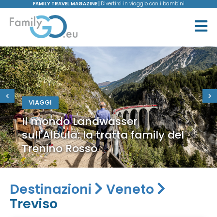
FAMILY TRAVEL MAGAZINE |
Divertirsi in viaggio con i bambini
VIAGGI
Il mondo Landwasser
sull'Albula: la tratta family del
Trenino Rosso
Destinazioni
Veneto
Treviso