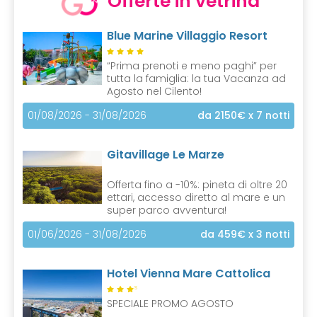
Offerte in vetrina
Blue Marine Villaggio Resort
“Prima prenoti e meno paghi” per
tutta la famiglia: la tua Vacanza ad
Agosto nel Cilento!
01/08/2026 - 31/08/2026
da 2150€
x 7 notti
Gitavillage Le Marze
Offerta fino a -10%: pineta di oltre 20
ettari, accesso diretto al mare e un
super parco avventura!
01/06/2026 - 31/08/2026
da 459€
x 3 notti
Hotel Vienna Mare Cattolica
S
SPECIALE PROMO AGOSTO