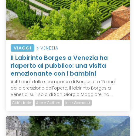
VIAGGI
VENEZIA
Il Labirinto Borges a Venezia ha
riaperto al pubblico: una visita
emozionante con i bambini
A 40 anni dalla scomparsa di Borges e a 15 anni
dalla creazione dell'opera, il labirinto Borges a
Venezia, sull'Isola di San Giorgio Maggiore, ha ...
Città d'arte
Arte e Cultura
Idee Weekend