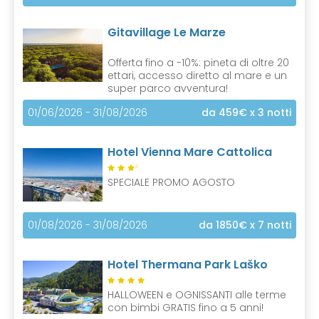
Gitavillage Le Marze
Offerta fino a -10%: pineta di oltre 20
ettari, accesso diretto al mare e un
super parco avventura!
01/06/2026 - 31/08/2026
da 459€
x 3 notti
Hotel Vienna Mare Cattolica
S
SPECIALE PROMO AGOSTO
01/08/2026 - 31/08/2026
da 1850€
x 7 notti
Hotel Thermana Park Laško
HALLOWEEN e OGNISSANTI alle terme
con bimbi GRATIS fino a 5 anni!