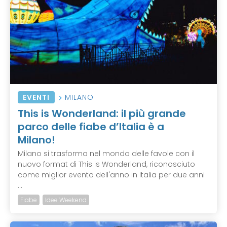
EVENTI
MILANO
This is Wonderland: il più grande
parco delle fiabe d’Italia è a
Milano!
Milano si trasforma nel mondo delle favole con il
nuovo format di This is Wonderland, riconosciuto
come miglior evento dell'anno in Italia per due anni
...
Fiabe
Idee Weekend