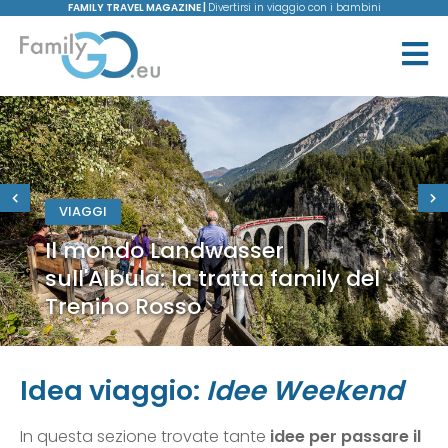
FAMILY TRAVEL MAGAZINE |
Divertirsi in viaggio con i bambini
VIAGGI
Il mondo Landwasser
sull'Albula: la tratta family del
Trenino Rosso
Idea viaggio:
Idee Weekend
In questa sezione trovate tante
idee per passare il