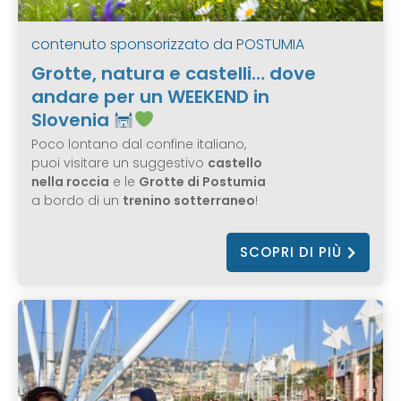
contenuto sponsorizzato da
POSTUMIA
Grotte, natura e castelli… dove
andare per un WEEKEND in
Slovenia
Poco lontano dal confine italiano,
puoi visitare un suggestivo
castello
nella roccia
e le
Grotte di Postumia
a bordo di un
trenino sotterraneo
!
SCOPRI DI PIÙ