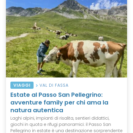
VIAGGI
VAL DI FASSA
Estate al Passo San Pellegrino:
avventure family per chi ama la
natura autentica
Laghi alpini, impianti di risalita, sentieri didattici,
giochi in quota e rifugi panoramici: il Passo San
Pellegrino in estate è una destinazione sorprendente