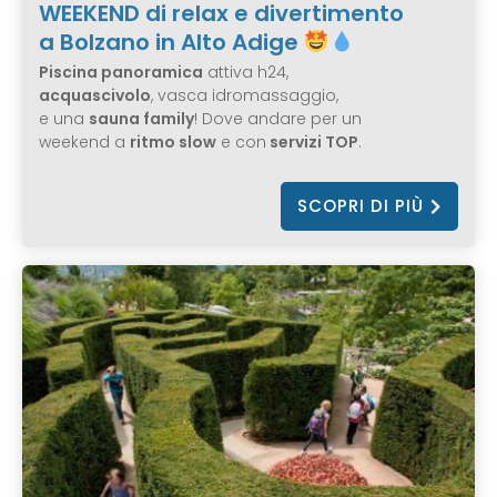
WEEKEND di relax e divertimento
a Bolzano in Alto Adige
Piscina panoramica
attiva h24,
acquascivolo
, vasca idromassaggio,
e una
sauna family
! Dove andare per un
weekend a
ritmo slow
e con
servizi TOP
.
SCOPRI DI PIÙ