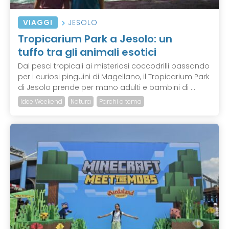
VIAGGI
JESOLO
Tropicarium Park a Jesolo: un
tuffo tra gli animali esotici
Dai pesci tropicali ai misteriosi coccodrilli passando
per i curiosi pinguini di Magellano, il Tropicarium Park
di Jesolo prende per mano adulti e bambini di ...
Idee Weekend
Natura
Parchi a tema