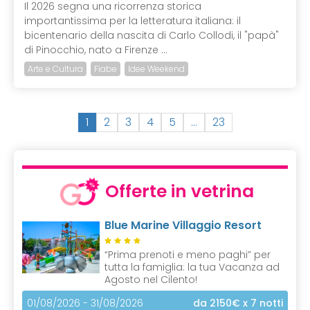
Il 2026 segna una ricorrenza storica
importantissima per la letteratura italiana: il
bicentenario della nascita di Carlo Collodi, il "papà"
di Pinocchio, nato a Firenze ...
Arte e Cultura
Fiabe
Idee Weekend
(
1
2
3
4
5
…
23
c
u
r
r
Offerte in vetrina
e
n
Blue Marine Villaggio Resort
t
)
“Prima prenoti e meno paghi” per
tutta la famiglia: la tua Vacanza ad
Agosto nel Cilento!
01/08/2026 - 31/08/2026
da 2150€
x 7 notti