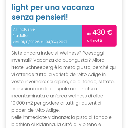
light per una vacanza
senza pensieri!
All inclusive
430 €
da
1 adulto
x 4 notti
dal 01/11/2026 al 04/04/2027
Siete ancora indecisi: Wellness? Paesaggi
invernali? Vacanza da buongustai? Allora
l’Hotel Schneeberg è la meta giusta, perché qui
vi attende tutta la varietà dell’Alto Adige in
veste invernale: sci alpino, sci di fondo, slittate,
escursioni con le ciaspole nella natura
incontaminata e un’area wellness di oltre
10.000 m2 per godere di tutti gli autentici
piaceri dell’Alto Adige.
Nelle immediate vicinanze: la pista di fondo e
biathlon di Ridanna, la città di Vipiteno e