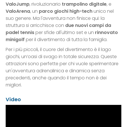
ValoJump
, rivoluzionario
trampolino digitale
, e
ValoArena
, un
parco giochi high-tech
unico nel
suo genere. Ma l'avventura non finisce qui: la
struttura si arricchisce con
due nuovi campi da
padel tennis
per sfide all'ultimo set e un
rinnovato
minigolf
per il divertimento di tutta la famiglia.
Per i più piccoli, il cuore del divertimento è il lago
giochi, un’oasi di svago in totale sicurezza. Queste
attrazioni sono perfette per chi vuole sperimentare
un'avventura adrenalinica e dinamica senza
precedenti, anche quando il tempo non è dei
migliori.
Video