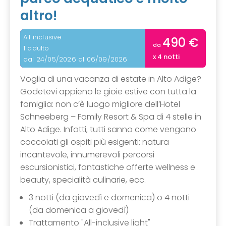
altro!
All inclusive
490 €
da
1 adulto
x 4 notti
dal 24/05/2026 al 06/09/2026
Voglia di una vacanza di estate in Alto Adige?
Godetevi appieno le gioie estive con tutta la
famiglia: non c’è luogo migliore dell’Hotel
Schneeberg – Family Resort & Spa di 4 stelle in
Alto Adige. Infatti, tutti sanno come vengono
coccolati gli ospiti più esigenti: natura
incantevole, innumerevoli percorsi
escursionistici, fantastiche offerte wellness e
beauty, specialità culinarie, ecc.
3 notti (da giovedì e domenica) o 4 notti
(da domenica a giovedì)
Trattamento "All-inclusive light"