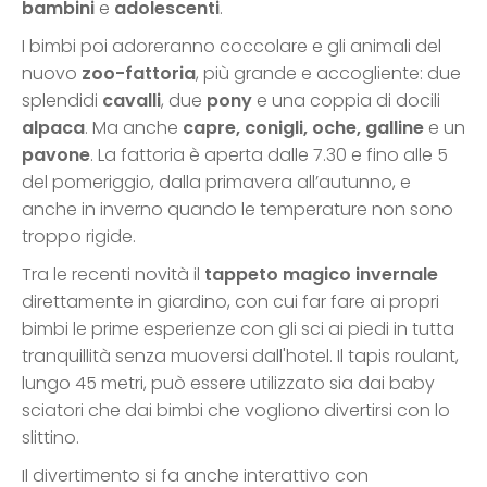
bambini
e
adolescenti
.
I bimbi poi adoreranno coccolare e gli animali del
nuovo
zoo-fattoria
, più grande e accogliente: due
splendidi
cavalli
, due
pony
e una coppia di docili
alpaca
. Ma anche
capre, conigli, oche, galline
e un
pavone
. La fattoria è aperta dalle 7.30 e fino alle 5
del pomeriggio, dalla primavera all’autunno, e
anche in inverno quando le temperature non sono
troppo rigide.
Tra le recenti novità il
tappeto magico invernale
direttamente in giardino, con cui far fare ai propri
bimbi le prime esperienze con gli sci ai piedi in tutta
tranquillità senza muoversi dall'hotel. Il tapis roulant,
lungo 45 metri, può essere utilizzato sia dai baby
sciatori che dai bimbi che vogliono divertirsi con lo
slittino.
Il divertimento si fa anche interattivo con