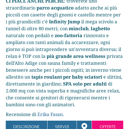
CI PIACE ANCHE PERCHÉ
: troverete uno
straordinario
parco acquatico
adatto anche ai più
piccoli con casette degli gnomi e castello mentre per
i più grandicelli c'è
Infinity Jump
il mega scivolo a
tunnel di oltre 80 metri; con
minclub
,
laghetto
naturale con pedalò e
zoo-fattoria
rinnovato e
ampliato con tanti animali da accarezzare, ogni
giorno si può intraprendere un’avventura diversa; il
relax è TOP con la
più grande area wellness
privata
dell’Alto Adige con sauna family e trattamenti
benessere anche per i piccoli ospiti; in inverno viene
allestito un
tapis roulant per baby sciatori
e slittini,
direttamente in giardino;
SPA solo per adulti
di
2.000 mq con vista superba e magnifiche aree relax,
che consente ai genitori di rigenerarsi mentre i
bambini sono con gli animatori.
Recensione di
Erika Fasan.
DESCRIZIONE
SERVIZI
OFFERTE