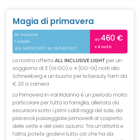
Magia di primavera
All inclusive
460 €
da
1 adulto
x 4 notti
dal 04/04/2027 al 25/04/2027
La nostra offerta
ALL INCLUSIVE LIGHT
per un
soggiorno di 3 (GI-DO) o 4 (DO-GI) notti allo
Schneeberg e un buono per la beauty farm da
€ 20 a camera
La Primavera in Val Ridanna è un periodo molto
particolare per tutta la famiglia, allietata da
escursioni sotto i primi caldi raggi del sole, da
piacevoli passeggiate primaverili al cospetto
delle vette e del cielo azzurro. Tra un’attività e
l’altra, potete godervi tutto ciò che ha da