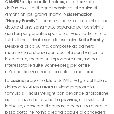
CAMERE
in tipico
stile tirolese
, caratterizzate
dall'ampio uso di legno massiccio, alle
suite
di
dimensioni più grandi. Inoltre le
sistemazioni
“Happy Family”,
per una vacanza con i bimbi, sono
dotate di una zona notte separata per bambini e
genitori per garantire spazio e privacy sufficiente a
tutti. Ultime arrivate sono le esclusive
Suite Family
Deluxe
di circa 50 mq, composte da camera
matrimoniale, stanza con due letti per i bambini e
kitchenette, mentre un importante restyling ha
interessato le
Suite Schneeberg
per offrire
un’accoglienza ancora più calda e moderna.
La
cucina
propone delizie dell’Alto Adige, dell’Italia e
del mondo. Al
RISTORANTE
viene proposta la
formula
all inclusive light
con bevande analcoliche
sia a pranzo che a cena. La
pizzeria
, con vista sul
laghetto, consente di ordinare a cena una gustosa
pizza cotta nel forno a legna oppure di concedersi