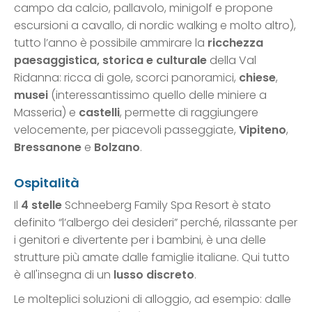
campo da calcio, pallavolo, minigolf e propone
escursioni a cavallo, di nordic walking e molto altro),
tutto l’anno è possibile ammirare la
ricchezza
paesaggistica, storica e culturale
della Val
Ridanna: ricca di gole, scorci panoramici,
chiese
,
musei
(interessantissimo quello delle miniere a
Masseria) e
castelli
, permette di raggiungere
velocemente, per piacevoli passeggiate,
Vipiteno
,
Bressanone
e
Bolzano
.
Ospitalità
Il
4 stelle
Schneeberg Family Spa Resort è stato
definito “l’albergo dei desideri” perché, rilassante per
i genitori e divertente per i bambini, è una delle
strutture più amate dalle famiglie italiane. Qui tutto
è all'insegna di un
lusso discreto
.
Le molteplici soluzioni di alloggio, ad esempio: dalle