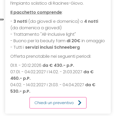
l’impianto sciistico di Racines-Giovo.
Il pacchetto comprende
:
-
3 notti
(da giovedì e domenica) o
4 notti
(da domenica a giovedì)
- Trattamento "All-inclusive light"
- Buono per la beauty farm
di 20€
in omaggio
- Tutti i
servizi inclusi Schneeberg
Offerta prenotabile nei seguenti periodi:
01.11. - 20.12.2026
da € 430.- p.P.
07.01. - 04.02.2027 I 14.02. - 21.03.2027
da €
460.- p.P.
04.02. - 14.02.2027 I 21.03. - 04.04.2027
da
€
530.- p.P.
Chiedi un preventivo