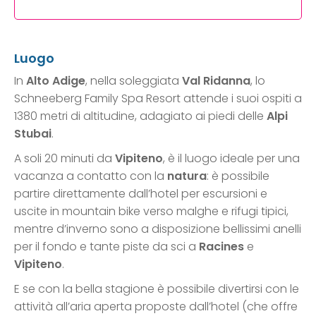
Luogo
In
Alto Adige
, nella soleggiata
Val Ridanna
, lo
Schneeberg Family Spa Resort attende i suoi ospiti a
1380 metri di altitudine, adagiato ai piedi delle
Alpi
Stubai
.
A soli 20 minuti da
Vipiteno
, è il luogo ideale per una
vacanza a contatto con la
natura
: è possibile
partire direttamente dall’hotel per escursioni e
uscite in mountain bike verso malghe e rifugi tipici,
mentre d’inverno sono a disposizione bellissimi anelli
per il fondo e tante piste da sci a
Racines
e
Vipiteno
.
E se con la bella stagione è possibile divertirsi con le
attività all’aria aperta proposte dall’hotel (che offre