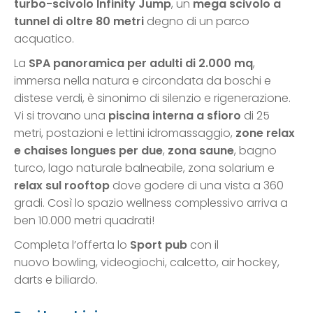
turbo-scivolo
Infinity Jump
, un
mega scivolo a
tunnel di oltre 80 metri
degno di un parco
acquatico.
La
SPA panoramica per adulti di 2.000 mq
,
immersa nella natura e circondata da boschi e
distese verdi, è sinonimo di silenzio e rigenerazione.
Vi si trovano una
piscina interna a sfioro
di 25
metri, postazioni e lettini idromassaggio,
zone relax
e chaises longues per due
,
zona saune
, bagno
turco, lago naturale balneabile, zona solarium e
relax sul rooftop
dove godere di una vista a 360
gradi. Così lo spazio wellness complessivo arriva a
ben 10.000 metri quadrati!
Completa l’offerta lo
Sport pub
con il
nuovo bowling, videogiochi, calcetto, air hockey,
darts e biliardo.