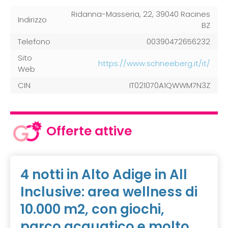
Ridanna-Masseria, 22, 39040 Racines
Indirizzo
BZ
Telefono
00390472656232
Sito
https://www.schneeberg.it/it/
Web
CIN
IT021070A1QWWM7N3Z
Offerte attive
4 notti in Alto Adige in All
Inclusive: area wellness di
10.000 m2, con giochi,
parco acquatico e molto