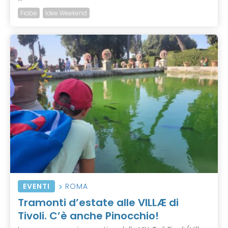
Fiabe
Idee Weekend
EVENTI
ROMA
Tramonti d’estate alle VILLÆ di
Tivoli. C’è anche Pinocchio!