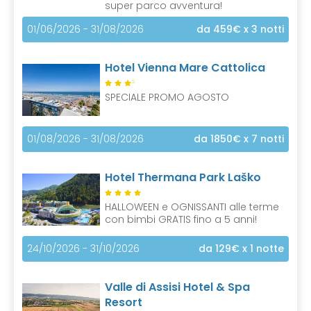
super parco avventura!
01/06/2026 - 31/08/2026
da 459€
x 3 notti
Hotel Vienna Mare Cattolica
S
SPECIALE PROMO AGOSTO
01/08/2026 - 31/08/2026
da 1850€
x 7 notti
Hotel Thermana Park Laško
HALLOWEEN e OGNISSANTI alle terme
con bimbi GRATIS fino a 5 anni!
24/10/2026 - 31/10/2026
da 129€
x 1 notte
Valle di Assisi Hotel & Spa
Resort