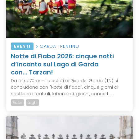
EVENTI
GARDA TRENTINO
Notte di Fiaba 2026: cinque notti
d’incanto sul Lago di Garda
con… Tarzan!
Da oltre 70 anni le estati di Riva del Garda (TN) si
concludono con "Notte di fiaba", cinque giorni di
spettacoli teatrali, laboratori, giochi, concerti ...
Fiabe
Laghi