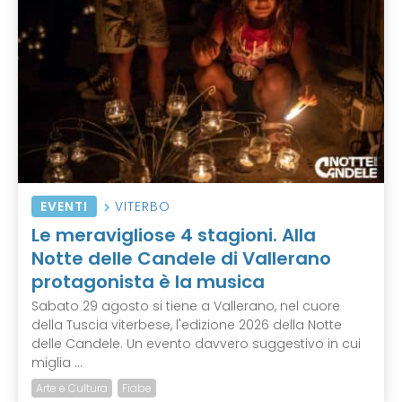
EVENTI
VITERBO
Le meravigliose 4 stagioni. Alla
Notte delle Candele di Vallerano
protagonista è la musica
Sabato 29 agosto si tiene a Vallerano, nel cuore
della Tuscia viterbese, l'edizione 2026 della Notte
delle Candele. Un evento davvero suggestivo in cui
miglia ...
Arte e Cultura
Fiabe