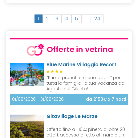
(
1
2
3
4
5
…
24
c
u
r
r
Offerte in vetrina
e
n
Blue Marine Villaggio Resort
t
)
“Prima prenoti e meno paghi” per
tutta la famiglia: la tua Vacanza ad
Agosto nel Cilento!
01/08/2026 - 31/08/2026
da 2150€
x 7 notti
Gitavillage Le Marze
Offerta fino a -10%: pineta di oltre 20
ettari, accesso diretto al mare e un