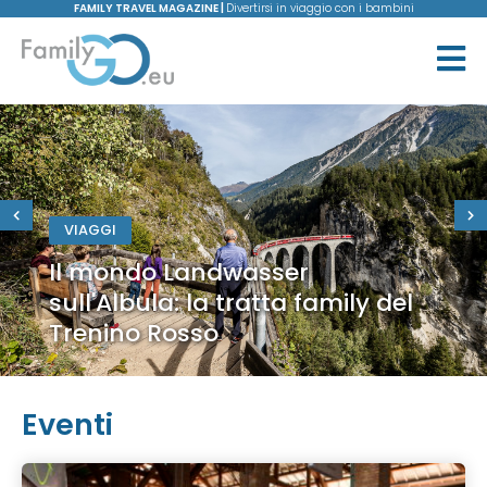
FAMILY TRAVEL MAGAZINE |
Divertirsi in viaggio con i bambini
VIAGGI
Il mondo Landwasser
sull'Albula: la tratta family del
Trenino Rosso
Eventi