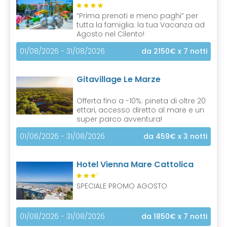
)
“Prima prenoti e meno paghi” per
tutta la famiglia: la tua Vacanza ad
Agosto nel Cilento!
01/08/2026 - 31/08/2026
da 2150€
x 7 notti
Gitavillage Le Marze
Offerta fino a -10%: pineta di oltre 20
ettari, accesso diretto al mare e un
super parco avventura!
01/06/2026 - 31/08/2026
da 459€
x 3 notti
Hotel Vienna Mare Cattolica
S
SPECIALE PROMO AGOSTO
01/08/2026 - 31/08/2026
da 1850€
x 7 notti