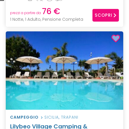
76 €
prezzi a partire da
SCOPRI
1 Notte, 1 Adulto, Pensione Completa
CAMPEGGIO
SICILIA
,
TRAPANI
Lilybeo Village Camping &