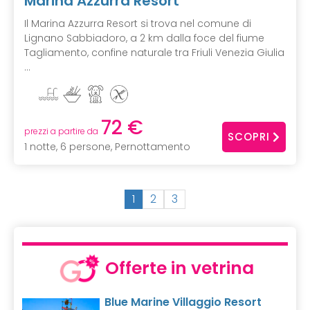
Marina Azzurra Resort
Il Marina Azzurra Resort si trova nel comune di
Lignano Sabbiadoro, a 2 km dalla foce del fiume
Tagliamento, confine naturale tra Friuli Venezia Giulia
...
72 €
prezzi a partire da
SCOPRI
1 notte, 6 persone, Pernottamento
(
1
2
3
c
u
r
r
Offerte in vetrina
e
n
Blue Marine Villaggio Resort
t