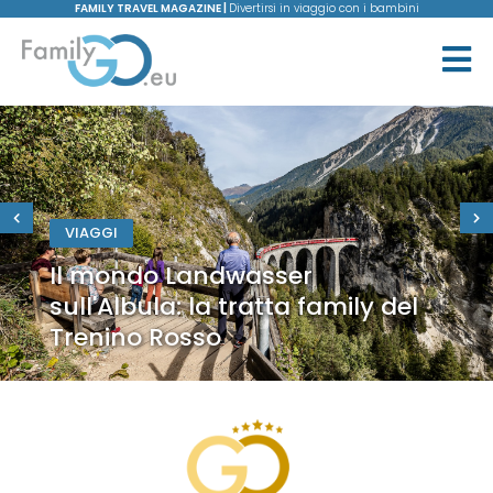
FAMILY TRAVEL MAGAZINE |
Divertirsi in viaggio con i bambini
VIAGGI
Il mondo Landwasser
sull'Albula: la tratta family del
Trenino Rosso