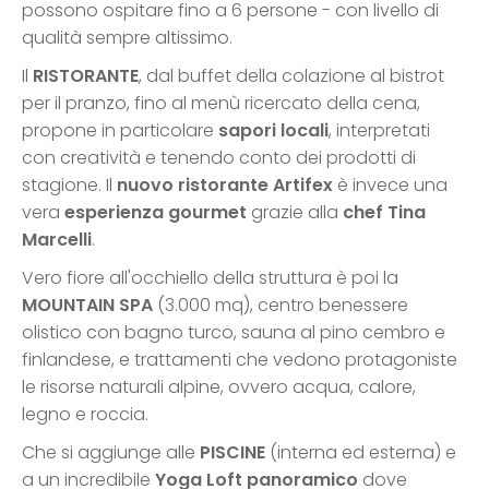
possono ospitare fino a 6 persone - con livello di
qualità sempre altissimo.
Il
RISTORANTE
, dal buffet della colazione al bistrot
per il pranzo, fino al menù ricercato della cena,
propone in particolare
sapori locali
, interpretati
con creatività e tenendo conto dei prodotti di
stagione. Il
nuovo ristorante Artifex
è invece una
vera
esperienza gourmet
grazie alla
chef Tina
Marcelli
.
Vero fiore all'occhiello della struttura è poi la
MOUNTAIN SPA
(3.000 mq), centro benessere
olistico con bagno turco, sauna al pino cembro e
finlandese, e trattamenti che vedono protagoniste
le risorse naturali alpine, ovvero acqua, calore,
legno e roccia.
Che si aggiunge alle
PISCINE
(interna ed esterna) e
a un incredibile
Yoga Loft panoramico
dove