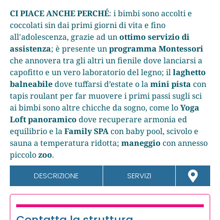
CI PIACE ANCHE PERCHÉ
: i bimbi sono accolti e
coccolati sin dai primi giorni di vita e fino
all'adolescenza, grazie ad un
ottimo servizio di
assistenza
; è presente un
programma Montessori
che annovera tra gli altri un fienile dove lanciarsi a
capofitto e un vero laboratorio del legno; il
laghetto
balneabile
dove tuffarsi d’estate o la
mini pista
con
tapis roulant per far muovere i primi passi sugli sci
ai bimbi sono altre chicche da sogno, come lo
Yoga
Loft panoramico
dove recuperare armonia ed
equilibrio e la
Family SPA
con baby pool, scivolo e
sauna a temperatura ridotta;
maneggio
con annesso
piccolo
zoo
.
DESCRIZIONE
SERVIZI
Contatta la struttura