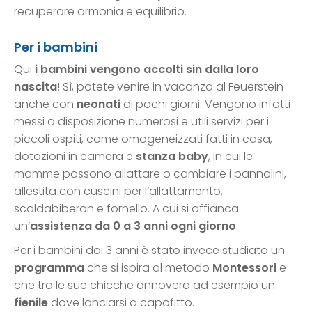
recuperare armonia e equilibrio.
Per i bambini
Qui
i bambini vengono accolti sin dalla loro
nascita
! Sì, potete venire in vacanza al Feuerstein
anche con
neonati
di pochi giorni. Vengono infatti
messi a disposizione numerosi e utili servizi per i
piccoli ospiti, come omogeneizzati fatti in casa,
dotazioni in camera e
stanza baby
, in cui le
mamme possono allattare o cambiare i pannolini,
allestita con cuscini per l’allattamento,
scaldabiberon e fornello. A cui si affianca
un’
assistenza da 0 a 3 anni ogni giorno
.
Per i bambini dai 3 anni è stato invece studiato un
programma
che si ispira al metodo
Montessori
e
che tra le sue chicche annovera ad esempio un
fienile
dove lanciarsi a capofitto.