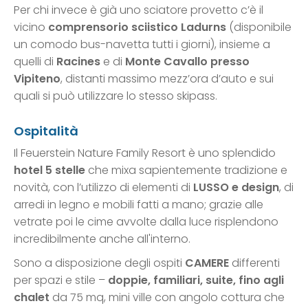
Per chi invece è già uno sciatore provetto c’è il
vicino
comprensorio sciistico Ladurns
(disponibile
un comodo bus-navetta tutti i giorni), insieme a
quelli di
Racines
e di
Monte Cavallo presso
Vipiteno
, distanti massimo mezz’ora d’auto e sui
quali si può utilizzare lo stesso skipass.
Ospitalità
Il Feuerstein Nature Family Resort è uno splendido
hotel 5 stelle
che mixa sapientemente tradizione e
novità, con l’utilizzo di elementi di
LUSSO e design
, di
arredi in legno e mobili fatti a mano; grazie alle
vetrate poi le cime avvolte dalla luce risplendono
incredibilmente anche all'interno.
Sono a disposizione degli ospiti
CAMERE
differenti
per spazi e stile –
doppie, familiari, suite, fino agli
chalet
da 75 mq, mini ville con angolo cottura che