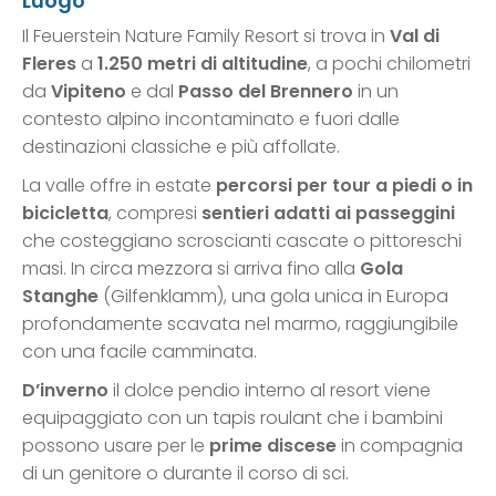
Luogo
Il Feuerstein Nature Family Resort si trova in
Val di
Fleres
a
1.250 metri di altitudine
, a pochi chilometri
da
Vipiteno
e dal
Passo del Brennero
in un
contesto alpino incontaminato e fuori dalle
destinazioni classiche e più affollate.
La valle offre in estate
percorsi per tour a piedi o in
bicicletta
, compresi
sentieri adatti ai passeggini
che costeggiano scroscianti cascate o pittoreschi
masi. In circa mezzora si arriva fino alla
Gola
Stanghe
(Gilfenklamm), una gola unica in Europa
profondamente scavata nel marmo, raggiungibile
con una facile camminata.
D’inverno
il dolce pendio interno al resort viene
equipaggiato con un tapis roulant che i bambini
possono usare per le
prime discese
in compagnia
di un genitore o durante il corso di sci.