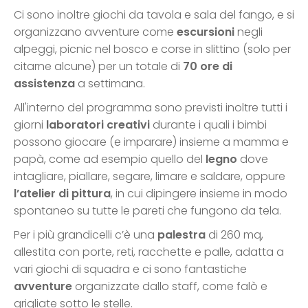
Ci sono inoltre giochi da tavola e sala del fango, e si
organizzano avventure come
escursioni
negli
alpeggi, picnic nel bosco e corse in slittino (solo per
citarne alcune) per un totale di
70 ore di
assistenza
a settimana.
All'interno del programma sono previsti inoltre tutti i
giorni
laboratori creativi
durante i quali i bimbi
possono giocare (e imparare) insieme a mamma e
papà, come ad esempio quello del
legno
dove
intagliare, piallare, segare, limare e saldare, oppure
l’atelier di pittura
, in cui dipingere insieme in modo
spontaneo su tutte le pareti che fungono da tela.
Per i più grandicelli c’è una
palestra
di 260 mq,
allestita con porte, reti, racchette e palle, adatta a
vari giochi di squadra e ci sono fantastiche
avventure
organizzate dallo staff, come falò e
grigliate sotto le stelle.