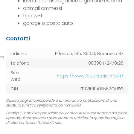
lavatrice e asciugatrice a gettone esterna
animali ammessi
free wi-fi
garage o posto auto
Contatti
Indirizzo
Pflersch, 185, 39041, Brennero BZ
Telefono
00390472770126
Sito
https://www.feuerstein.info/it/
Web
CIN
IT021010A1K662OUEG
Questa pagina corrisponde a un annuncio pubblicitario di una
struttura turistica selezionata da FamilyGO.
FamilyGO non è responsabile dei contenuti testuali nonché dei prezzi
riportati, di competenza della struttura turistica, la quale interagisce
direttamente con l’utente finale.