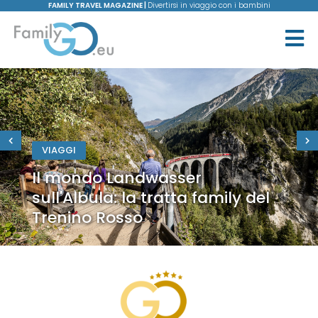
FAMILY TRAVEL MAGAZINE |
Divertirsi in viaggio con i bambini
VIAGGI
Il mondo Landwasser
sull'Albula: la tratta family del
Trenino Rosso