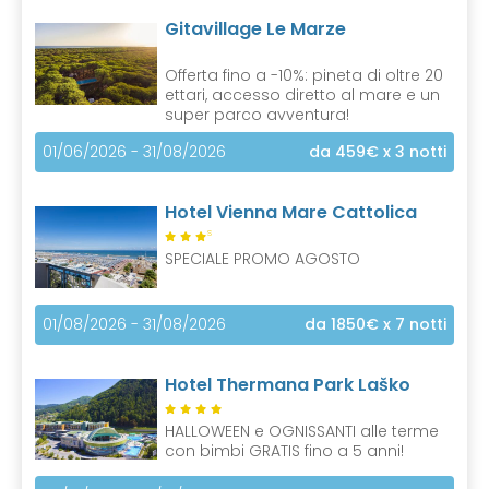
Gitavillage Le Marze
Offerta fino a -10%: pineta di oltre 20
ettari, accesso diretto al mare e un
super parco avventura!
01/06/2026 - 31/08/2026
da 459€
x 3 notti
Hotel Vienna Mare Cattolica
S
SPECIALE PROMO AGOSTO
01/08/2026 - 31/08/2026
da 1850€
x 7 notti
Hotel Thermana Park Laško
HALLOWEEN e OGNISSANTI alle terme
con bimbi GRATIS fino a 5 anni!