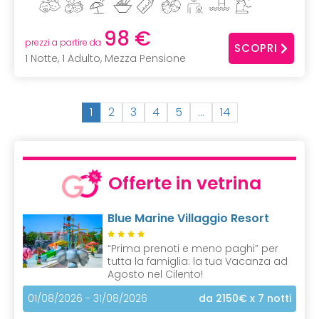
98 €
prezzi a partire da
SCOPRI
1 Notte, 1 Adulto, Mezza Pensione
(
1
2
3
4
5
…
14
c
u
r
r
Offerte in vetrina
e
n
Blue Marine Villaggio Resort
t
)
“Prima prenoti e meno paghi” per
tutta la famiglia: la tua Vacanza ad
Agosto nel Cilento!
01/08/2026 - 31/08/2026
da 2150€
x 7 notti