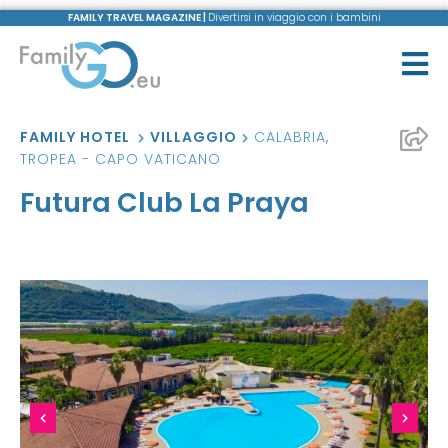
FAMILY TRAVEL MAGAZINE |
Divertirsi in viaggio con i bambini
FAMILY HOTEL
VILLAGGIO
CALABRIA
,
TROPEA - CAPO VATICANO
Futura Club La Praya