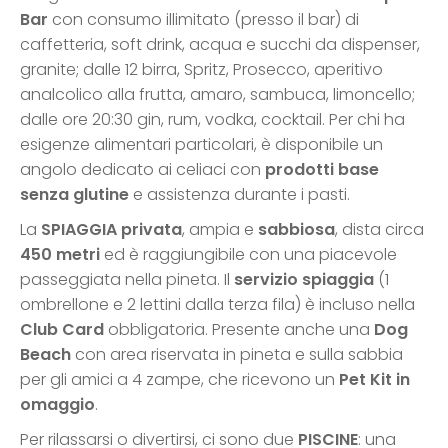
Bar
con consumo illimitato (presso il bar) di
caffetteria, soft drink, acqua e succhi da dispenser,
granite; dalle 12 birra, Spritz, Prosecco, aperitivo
analcolico alla frutta, amaro, sambuca, limoncello;
dalle ore 20:30 gin, rum, vodka, cocktail. Per chi ha
esigenze alimentari particolari, è disponibile un
angolo dedicato ai celiaci con
prodotti base
senza glutine
e assistenza durante i pasti.
La
SPIAGGIA
privata
, ampia e
sabbiosa
, dista circa
450 metri
ed è raggiungibile con una piacevole
passeggiata nella pineta. Il
servizio spiaggia
(1
ombrellone e 2 lettini dalla terza fila) è incluso nella
Club Card
obbligatoria. Presente anche una
Dog
Beach
con area riservata in pineta e sulla sabbia
per gli amici a 4 zampe, che ricevono un
Pet Kit in
omaggio
.
Per rilassarsi o divertirsi, ci sono due
PISCINE
: una