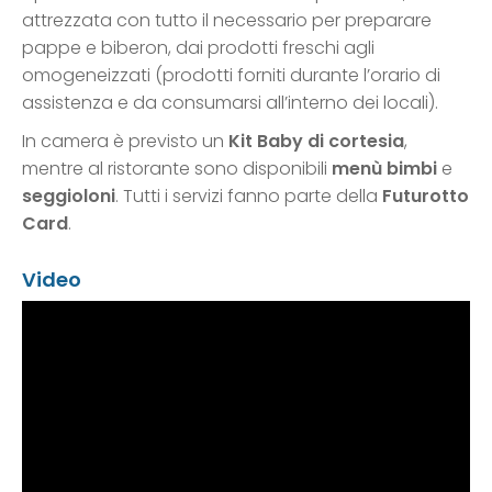
attrezzata con tutto il necessario per preparare
pappe e biberon, dai prodotti freschi agli
omogeneizzati (prodotti forniti durante l’orario di
assistenza e da consumarsi all’interno dei locali).
In camera è previsto un
Kit Baby di cortesia
,
mentre al ristorante sono disponibili
menù bimbi
e
seggioloni
. Tutti i servizi fanno parte della
Futurotto
Card
.
Video