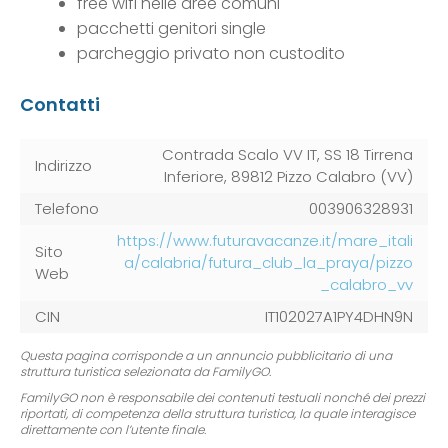
free wifi nelle aree comuni
pacchetti genitori single
parcheggio privato non custodito
Contatti
Contrada Scalo VV IT, SS 18 Tirrena
Indirizzo
Inferiore, 89812 Pizzo Calabro (VV)
Telefono
003906328931
https://www.futuravacanze.it/mare_itali
Sito
a/calabria/futura_club_la_praya/pizzo
Web
_calabro_vv
CIN
IT102027A1PY4DHN9N
Questa pagina corrisponde a un annuncio pubblicitario di una
struttura turistica selezionata da FamilyGO.
FamilyGO non è responsabile dei contenuti testuali nonché dei prezzi
riportati, di competenza della struttura turistica, la quale interagisce
direttamente con l’utente finale.