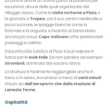
La zona è anche un ottimo punto di partenza per
escursioni, alcune delle quali organizzate dal
villaggio stesso. Come la
visita notturna a Pizzo
o
la giornata a
Tropea
, con il suo centro medievale a
picco sul mare, le spiagge bianche come la
Rotonda e la Linguata, e l’isolotto di Santa Maria.
Ancora più a sud,
Capo Vaticano
offre spettacolari
paesaggi e calette.
Dal porticciolo turistico di Pizzo si può salpare in
barca per le
Isole Eolie
. Da non perdere ad esempio
Stromboli
, dominata dal vulcano attivo.
La struttura è facilmente raggiungibile anche in
treno o in aereo, trovandosi a meno di
venti minuti
d’auto sia
dall’aeroporto che dalla stazione di
Lamezia Terme
.
Ospitalità