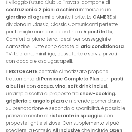
Il villaggio Futura Club La Praya si compone di
costruzioni a 2 piani a schiera
immerse in un
giardino di agrumi
e piante fiorite. Le
CAMERE
si
dividono in Classic, Classic Comunicanti perfette
per famiglie numerose con fino a
5 posti letto
,
Comfort al piano terra, ideali per passeggini e
carrozzine. Tutte sono dotate di
aria condizionata
,
TV, telefono, minifrigo, cassaforte e servizi privati
con doccia e asciugacapelli.
Il
RISTORANTE
centrale climatizzato propone
trattamento di
Pensione Completa Plus
con
pasti
a buffet
con
acqua, vino, soft drink inclusi
,
un’ampia scelta di proposte tra
show-cooking
,
griglieria
e
angolo pizza
e merende pomeridiane.
Su prenotazione e secondo disponibilità, è possibile
pranzare anche al
ristorante in spiaggia
, con
proposte light e sfiziose. Con supplemento si può
scegliere la Formula
All Inclusive
che include
Open