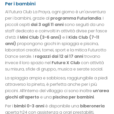
Per i bambini
Al Futura Club La Praya, ogni giorno è un'avventura
per i bambini, grazie al
programma Futurlandia
. I
piccoli ospiti
dai 3 agli 11 anni
sono seguiti da uno
staff dedicato e coinvolti in attività divise per fasce
d’età: il
Mini Club (3-6 anni)
e il
Kids Club (7-11
anni)
propongono giochi in spiaggia e piscina,
laboratori creativi, tornei, sport e la mitica Futurotto
Dance serale. I
ragazzi dai 12 ai 17 anni
trovano
invece il loro spazio nel
Futura X Club
con attività
su misura, sfide di gruppo, musica e serate social.
La spiaggia ampia e sabbiosa, raggiungibile a piedi
attraverso la pineta, è perfetta anche per i più
piccini. All’interno del villaggio ci sono inoltre
un’area
giochi all’aperto
e una
piscina per bambini
.
Per i
bimbi 0-3 anni
è disponibile una
biberoneria
aperta h24 con assistenza a orari prestabiliti,