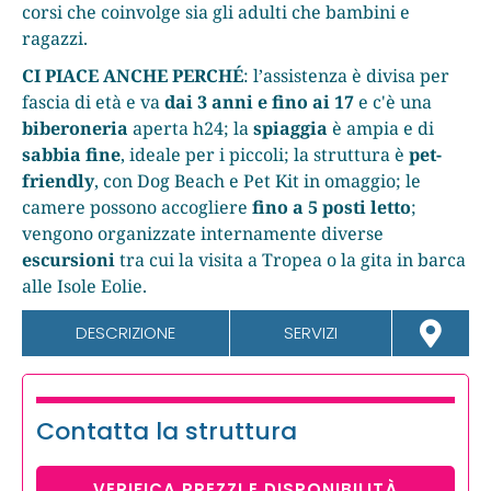
corsi che coinvolge sia gli adulti che bambini e
ragazzi.
CI PIACE ANCHE PERCHÉ
: l’assistenza è divisa per
fascia di età e va
dai 3 anni e fino ai 17
e c'è una
biberoneria
aperta h24; la
spiaggia
è ampia e di
sabbia fine
, ideale per i piccoli; la struttura è
pet-
friendly
, con Dog Beach e Pet Kit in omaggio; le
camere possono accogliere
fino a 5 posti letto
;
vengono organizzate internamente diverse
escursioni
tra cui la visita a Tropea o la gita in barca
alle Isole Eolie.
DESCRIZIONE
SERVIZI
Contatta la struttura
VERIFICA PREZZI E DISPONIBILITÀ