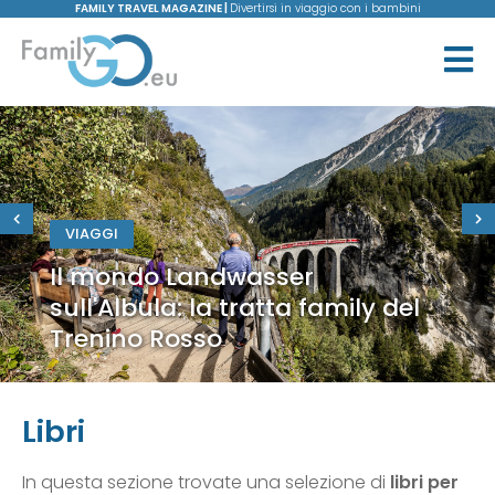
FAMILY TRAVEL MAGAZINE |
Divertirsi in viaggio con i bambini
VIAGGI
Il mondo Landwasser
sull'Albula: la tratta family del
Trenino Rosso
Libri
In questa sezione trovate una selezione di
libri per