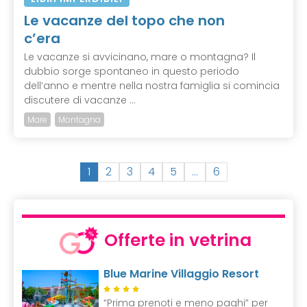
Le vacanze del topo che non
c’era
Le vacanze si avvicinano, mare o montagna? Il
dubbio sorge spontaneo in questo periodo
dell’anno e mentre nella nostra famiglia si comincia
discutere di vacanze ...
Mare
Montagna
(
1
2
3
4
5
…
6
c
u
r
r
Offerte in vetrina
e
n
Blue Marine Villaggio Resort
t
)
“Prima prenoti e meno paghi” per