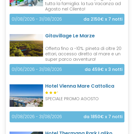
tutta la famiglia: la tua Vacanza ad
Agosto nel Cilento!
01/08/2026 - 31/08/2026
da 2150€
x 7 notti
Gitavillage Le Marze
Offerta fino a -10%: pineta di oltre 20
ettari, accesso diretto al mare e un
super parco avventura!
01/06/2026 - 31/08/2026
da 459€
x 3 notti
Hotel Vienna Mare Cattolica
S
SPECIALE PROMO AGOSTO
01/08/2026 - 31/08/2026
da 1850€
x 7 notti
Hotel Thermana Park Laško