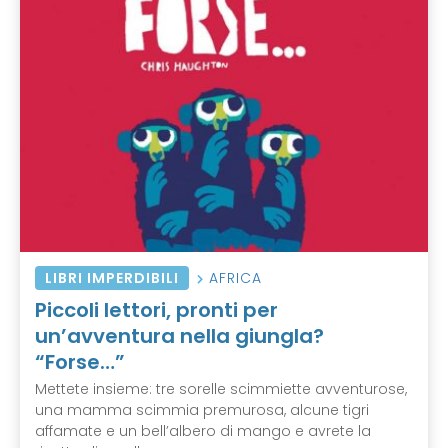
LIBRI IMPERDIBILI
AFRICA
Piccoli lettori, pronti per
un’avventura nella giungla?
“Forse…”
Mettete insieme: tre sorelle scimmiette avventurose,
una mamma scimmia premurosa, alcune tigri
affamate e un bell’albero di mango e avrete la