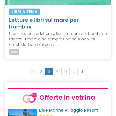
LIBRI A TEMA
Letture e libri sul mare per
bambini
Una selezione di letture e libri sul mare per bambini e
ragazzi. Il mare è da sempre uno dei luoghi più
amati dai bambini con ...
Mare
(
1
2
3
4
5
…
6
c
u
r
r
Offerte in vetrina
e
n
Blue Marine Villaggio Resort
t