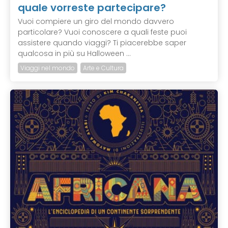
quale vorreste partecipare?
Vuoi compiere un giro del mondo davvero
particolare? Vuoi conoscere a quali feste puoi
assistere quando viaggi? Ti piacerebbe saper
qualcosa in più su Halloween ...
Viaggi nel mondo
Arte e Cultura