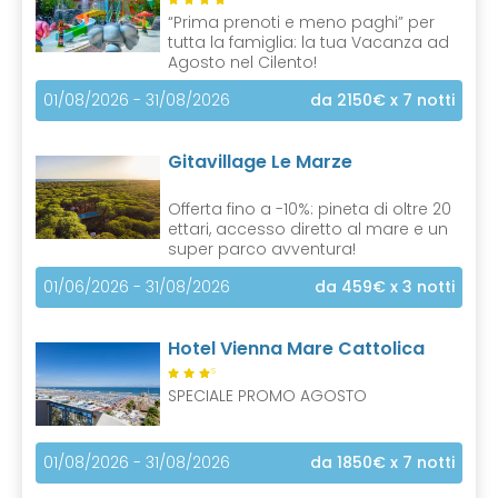
)
“Prima prenoti e meno paghi” per
tutta la famiglia: la tua Vacanza ad
Agosto nel Cilento!
01/08/2026 - 31/08/2026
da 2150€
x 7 notti
Gitavillage Le Marze
Offerta fino a -10%: pineta di oltre 20
ettari, accesso diretto al mare e un
super parco avventura!
01/06/2026 - 31/08/2026
da 459€
x 3 notti
Hotel Vienna Mare Cattolica
S
SPECIALE PROMO AGOSTO
01/08/2026 - 31/08/2026
da 1850€
x 7 notti