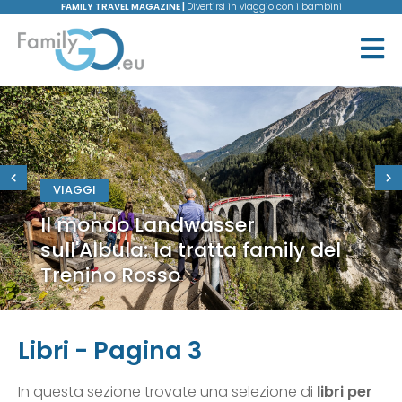
FAMILY TRAVEL MAGAZINE |
Divertirsi in viaggio con i bambini
VIAGGI
Il mondo Landwasser
sull'Albula: la tratta family del
Trenino Rosso
Libri - Pagina 3
In questa sezione trovate una selezione di
libri per