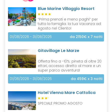
n
Blue Marine Villaggio Resort
t
)
“Prima prenoti e meno paghi” per
tutta la famiglia: la tua Vacanza ad
Agosto nel Cilento!
01/08/2026 - 31/08/2026
da 2150€
x 7 notti
Gitavillage Le Marze
Offerta fino a -10%: pineta di oltre 20
ettari, accesso diretto al mare e un
super parco avventura!
01/06/2026 - 31/08/2026
da 459€
x 3 notti
Hotel Vienna Mare Cattolica
S
SPECIALE PROMO AGOSTO