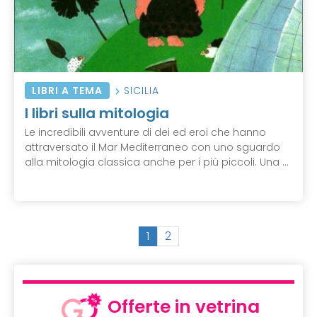
LIBRI A TEMA
SICILIA
I libri sulla mitologia
Le incredibili avventure di dei ed eroi che hanno
attraversato il Mar Mediterraneo con uno sguardo
alla mitologia classica anche per i più piccoli. Una ...
(
1
2
c
u
r
r
Offerte in vetrina
e