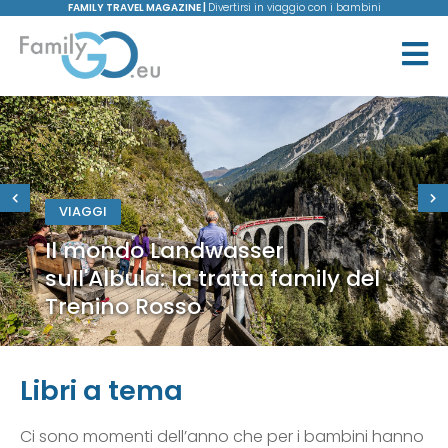
FAMILY TRAVEL MAGAZINE |
Divertirsi in viaggio con i bambini
VIAGGI
Il mondo Landwasser
sull'Albula: la tratta family del
Trenino Rosso
Libri a tema
Ci sono momenti dell’anno che per i bambini hanno