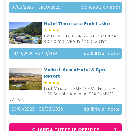
01/08/2026 - 31/08/2026
da 1850€
x 7 notti
Hotel Thermana Park Laško
HALLOWEEN e OGNISSANTI alle terme
con bimbi GRATIS fino a 5 anni!
24/10/2026 - 31/10/2026
da 129€
x 1 notte
Valle di Assisi Hotel & Spa
Resort
Last Minute in FAMILY SPA | Fino al –
20% Sconto Accesso SPA SUMMER
EDITION
20/07/2026 - 06/08/2026
da 184€
x 1 notte
GUARDA TUTTE LE OFFERTE