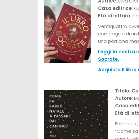
Autrice
: Elisa Gi
Casa editrice
: G
Età di lettura
: da
Ventiquattro avven
compagnia di un b
una porticina magi
Leggi la nostra r
Socrate.
Acquista Il libr
Titolo: C
Autore
: M
Casa edit
Età di let
Ebbene sì,
“Come sa 
questo alb