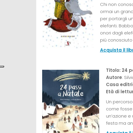
Chi non conosc
ormai un grande
per portargli un
elefanti. Babbo
onori dagli elef
più conosciuto
Acquista il l
Titolo: 24 
Autore
: Sil
Casa editr
Età di lettu
Un percorso 
come fosse u
un’azione e 
festa ma an