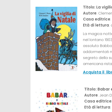
Titolo: La vigil
Autore
: Cleme
Casa editrice
:
Età di lettura
:
La magica notte 
nel lontano 190
assoluto Babbo 
addormentati no
segreto della su
americana ristam
Acquista il li
Titolo: Babar
Autore
: Jean 
Casa editrice
Età di lettura
: