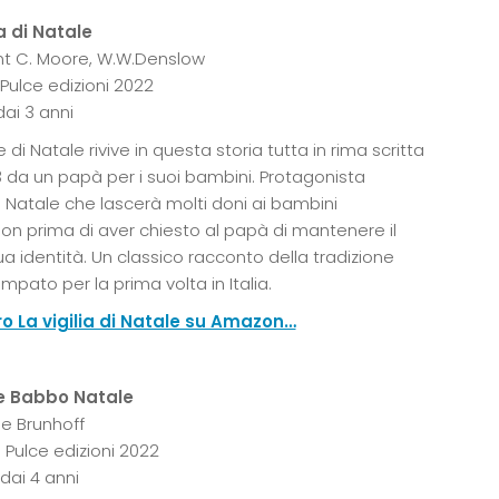
ia di Natale
nt C. Moore, W.W.Denslow
 Pulce edizioni 2022
 dai 3 anni
di Natale rivive in questa storia tutta in rima scritta
3 da un papà per i suoi bambini. Protagonista
Natale che lascerà molti doni ai bambini
n prima di aver chiesto al papà di mantenere il
a identità. Un classico racconto della tradizione
pato per la prima volta in Italia.
bro La vigilia di Natale su Amazon…
 e Babbo Natale
De Brunhoff
: Pulce edizioni 2022
 dai 4 anni