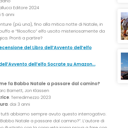
ordano
allucci Editore 2024
i 5 anni
ture (più una), fino alla mitica notte di Natale, in
uffo e “filosofico” elfo uscito misteriosamente da
ca. Pronti a partire?
ecensione del Libro dell’Avvento dell’elfo
o dell’Avvento dell’elfo Socrate su Amazon…
ome fa Babbo Natale a passare dal camino?
arc Barnett, Jon Klassen
rice
: Terredimezzo 2023
tura
: dai 3 anni
 tutti abbiamo sempre avuto questo interrogativo:
Babbo Natale a passare dal camino?”. L’autore di
o illustrato con la consueta ironia prova a fare con