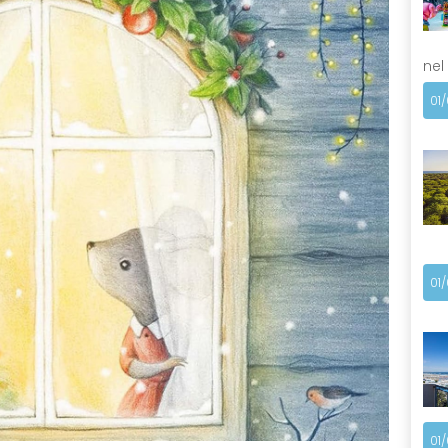
nel
01
01
01