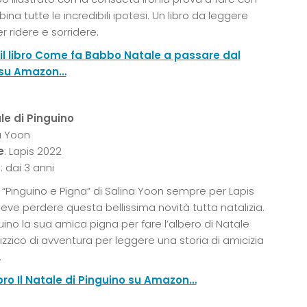
na tutte le incredibili ipotesi. Un libro da leggere
r ridere e sorridere.
il libro Come fa Babbo Natale a passare dal
su Amazon…
ale di Pinguino
na Yoon
e
: Lapis 2022
a
: dai 3 anni
“Pinguino e Pigna” di Salina Yoon sempre per Lapis
deve perdere questa bellissima novità tutta natalizia.
uino la sua amica pigna per fare l’albero di Natale
zzico di avventura per leggere una storia di amicizia
.
ibro Il Natale di Pinguino su Amazon…