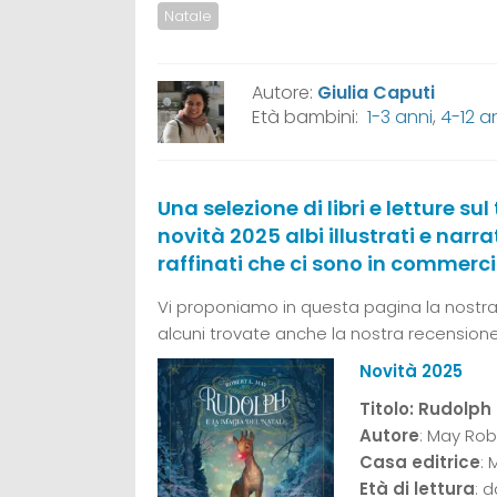
Natale
Autore:
Giulia Caputi
Età bambini:
1-3 anni
,
4-12 a
Una selezione di libri e letture s
novità 2025 albi illustrati e narrati
raffinati che ci sono in commerci
Vi proponiamo in questa pagina la nostra s
alcuni trovate anche la nostra recensione
Novità 2025
Titolo: Rudolph
Autore
: May Robe
Casa editrice
: 
Età di lettura
: d