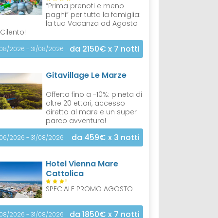
“Prima prenoti e meno
paghi” per tutta la famiglia:
la tua Vacanza ad Agosto
 Cilento!
da 2150€
x 7 notti
/08/2026 - 31/08/2026
Gitavillage Le Marze
Offerta fino a -10%: pineta di
oltre 20 ettari, accesso
diretto al mare e un super
parco avventura!
da 459€
x 3 notti
/06/2026 - 31/08/2026
Hotel Vienna Mare
Cattolica
S
SPECIALE PROMO AGOSTO
da 1850€
x 7 notti
/08/2026 - 31/08/2026