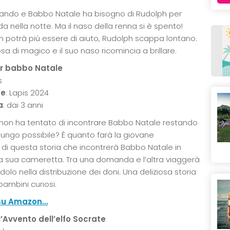
rivando e Babbo Natale ha bisogno di Rudolph per
ada nella notte. Ma il naso della renna si è spento!
 potrà più essere di aiuto, Rudolph scappa lontano.
a di magico e il suo naso ricomincia a brillare.
or babbo Natale
s
ce
: Lapis 2024
a
: dai 3 anni
i non ha tentato di incontrare Babbo Natale restando
 lungo possibile? È quanto farà la giovane
di questa storia che incontrerà Babbo Natale in
la sua cameretta. Tra una domanda e l’altra viaggerà
dolo nella distribuzione dei doni. Una deliziosa storia
bambini curiosi.
e su Amazon…
ell’Avvento dell’elfo Socrate