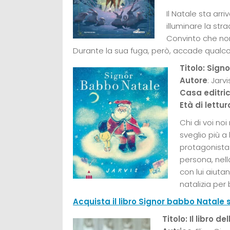
Il Natale sta ar
illuminare la str
Convinto che non
Durante la sua fuga, però, accade qualcos
Titolo: Sign
Autore
: Jarvi
Casa editri
Età di lettur
Chi di voi no
sveglio più a
protagonista 
persona, nel
con lui aiutan
natalizia per 
Acquista il libro Signor babbo Natal
Titolo: Il libro d