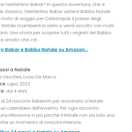
e l’elefantino Babar? In questa avventura, che è
 classico, l’elefantino Babar visiterà Babbo Natale
 invito di viaggio per Celestopoli, il paese degli
 Natale ricambierà la visita e verrà accolto con molti
anti. Una storia per scoprire tutti i segreti del Babbo
 e amato che c’è.
ibro Babar e Babbo Natale su Amazon…
passi a Natale
via Vecchini, Lucia De Marco
ice
: Lapis 2023
ra
: dai 4 anni
di 24 racconti fiabeschi per avvicinarsi a Natale
n calendario dell’Avvento. Per ogni racconto
una riflessione in più perché il Natale non sia solo una
che un momento di crescita interiore.