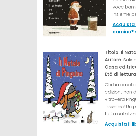
voce bambi
insieme pe
Acquista 
camino? 
Titolo: Il Nat
Autore
: Sali
Casa editric
Età di lettur
Chi ha amato 
edizioni, non 
Ritroverà Ping
insieme? Un pi
tutta natalizia
Acquista il l