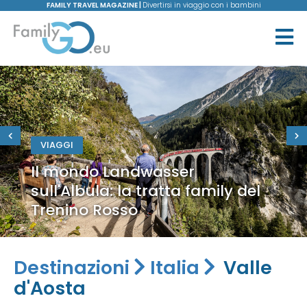
FAMILY TRAVEL MAGAZINE |
Divertirsi in viaggio con i bambini
VIAGGI
Il mondo Landwasser
sull'Albula: la tratta family del
Trenino Rosso
Destinazioni
Italia
Valle
d'Aosta