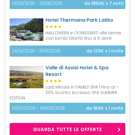
01/08/2026 - 31/08/2026
da 1850€
x 7 notti
Hotel Thermana Park Laško
HALLOWEEN e OGNISSANTI alle terme
con bimbi GRATIS fino a 5 anni!
24/10/2026 - 31/10/2026
da 129€
x 1 notte
Valle di Assisi Hotel & Spa
Resort
Last Minute in FAMILY SPA | Fino al –
20% Sconto Accesso SPA SUMMER
EDITION
20/07/2026 - 06/08/2026
da 184€
x 1 notte
GUARDA TUTTE LE OFFERTE