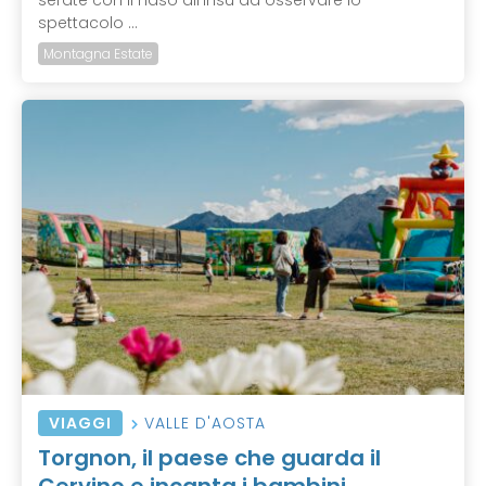
serate con il naso all’insù ad osservare lo
spettacolo ...
Montagna Estate
VIAGGI
VALLE D'AOSTA
Torgnon, il paese che guarda il