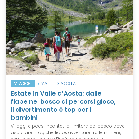
VIAGGI
VALLE D'AOSTA
Estate in Valle d’Aosta: dalle
fiabe nel bosco ai percorsi gioco,
il divertimento è top per i
bambini
Villaggi e paesi incantati al limitare del bosco dove
ascoltare magiche fiabe, avventure tra le miniere,