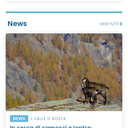
News
VEDI TUTTI
NEWS
VALLE D'AOSTA
In cerca di camosci e lontre: