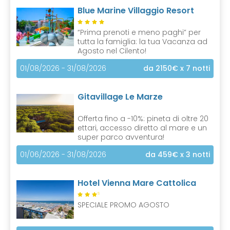
Blue Marine Villaggio Resort
“Prima prenoti e meno paghi” per
tutta la famiglia: la tua Vacanza ad
Agosto nel Cilento!
01/08/2026 - 31/08/2026
da 2150€
x 7 notti
Gitavillage Le Marze
Offerta fino a -10%: pineta di oltre 20
ettari, accesso diretto al mare e un
super parco avventura!
01/06/2026 - 31/08/2026
da 459€
x 3 notti
Hotel Vienna Mare Cattolica
S
SPECIALE PROMO AGOSTO