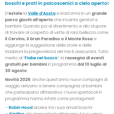
boschi e prati in palcoscenici a cielo aperto!
D’
estate
la
Valle d’Aosta
si trasforma in un
grande
parco giochi all’aperto
che incanta genitori e
bambini. Quando poi al divertimento e allo stupore
di trovarsi al cospetto di vette di rara bellezza come
il Cervino, il Gran Paradiso o il Monte Rosa
si
aggiunge la suggestione delle storie e delle
tradizioni la pregevolezza del mix è assicurata. Tutto
merito di “
Fiabe nel bosco
“, la
rassegna di eventi
gratuiti per bambini
in programma
dal 10 luglio al
30 agosto
.
Novità 2026
: anche quest’anno nuovi compagni di
viaggio arrivano a tenere compagnia ai bambini
che partecipano all’iniziativa. I nuovi spettacoli in
programma hanno infatti come protagonisti:
–
Robin Hood
arciere tra i suoi amati boschi
–
Aladino
che trasporterà attraverso il suo varco