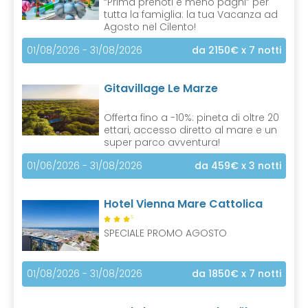
“Prima prenoti e meno paghi” per
tutta la famiglia: la tua Vacanza ad
Agosto nel Cilento!
01/08/2026 - 31/08/2026
da 2150€
x 7 notti
Gitavillage Le Marze
Offerta fino a -10%: pineta di oltre 20
ettari, accesso diretto al mare e un
super parco avventura!
01/06/2026 - 31/08/2026
da 459€
x 3 notti
Hotel Vienna Mare Cattolica
S
SPECIALE PROMO AGOSTO
01/08/2026 - 31/08/2026
da 1850€
x 7 notti