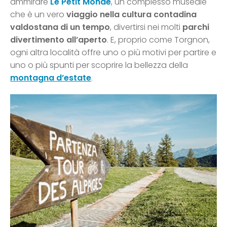
ammirare
Le Petit Monde
, un complesso museale
che è un vero
viaggio nella cultura contadina
valdostana di un tempo
, divertirsi nei molti
parchi
divertimento all’aperto
. E, proprio come Torgnon,
ogni altra località offre uno o più motivi per partire e
uno o più spunti per scoprire la bellezza della
montagna d’estate
.