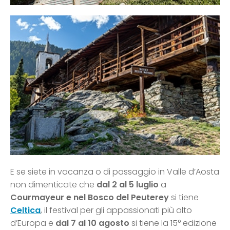
E se siete in vacanza o di passaggio in Valle d’Aosta
non dimenticate che
dal 2 al 5 luglio
a
Courmayeur e nel Bosco del Peuterey
si tiene
Celtica
, il festival per gli appassionati più alto
d’Europa e
dal 7 al 10 agosto
si tiene la 15° edizione