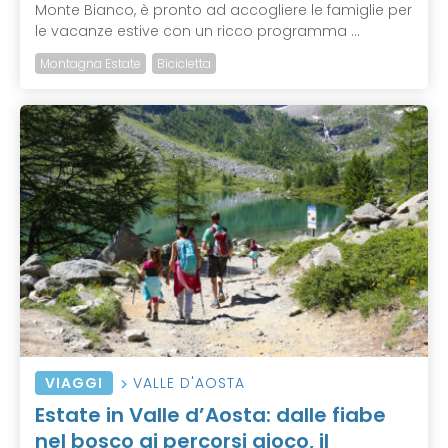
Monte Bianco, è pronto ad accogliere le famiglie per
le vacanze estive con un ricco programma ...
Montagna Estate
Bicicletta
VIAGGI
VALLE D'AOSTA
Estate in Valle d’Aosta: dalle fiabe
nel bosco ai percorsi gioco, il