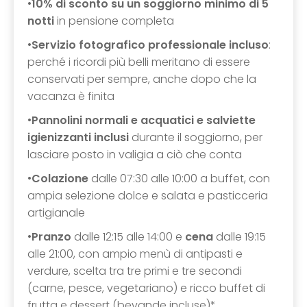
•
10% di sconto su un soggiorno minimo di 5
notti
in pensione completa
•
Servizio fotografico professionale incluso
:
perché i ricordi più belli meritano di essere
conservati per sempre, anche dopo che la
vacanza è finita
•
Pannolini normali e acquatici e salviette
igienizzanti inclusi
durante il soggiorno, per
lasciare posto in valigia a ciò che conta
•
Colazione
dalle 07:30 alle 10:00 a buffet, con
ampia selezione dolce e salata e pasticceria
artigianale
•
Pranzo
dalle 12:15 alle 14:00 e
cena
dalle 19:15
alle 21:00, con ampio menù di antipasti e
verdure, scelta tra tre primi e tre secondi
(carne, pesce, vegetariano) e ricco buffet di
frutta e dessert (bevande incluse)*