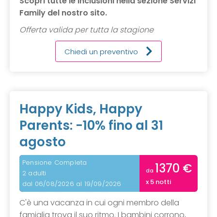
Scopri tutte le inclusioni nella sezione Servizi
Family del nostro sito.
Offerta valida per tutta la stagione
Chiedi un preventivo
Happy Kids, Happy
Parents: -10% fino al 31
agosto
Pensione Completa
1370 €
da
2 adulti
x 5 notti
dal 06/08/2026 al 19/09/2026
C'è una vacanza in cui ogni membro della
famiglia trova il suo ritmo. I bambini corrono,