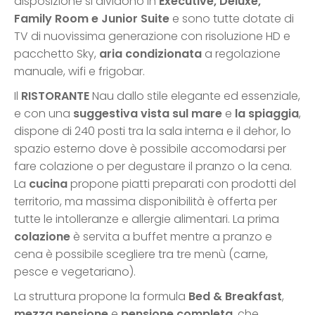
disposizione si dividono in
Executive, Deluxe,
Family Room e Junior Suite
e sono tutte dotate di
TV di nuovissima generazione con risoluzione HD e
pacchetto Sky,
aria condizionata
a regolazione
manuale, wifi e frigobar.
Il
RISTORANTE
Nau dallo stile elegante ed essenziale,
e con una
suggestiva vista sul mare
e
la
spiaggia
,
dispone di 240 posti tra la sala interna e il dehor, lo
spazio esterno dove è possibile accomodarsi per
fare colazione o per degustare il pranzo o la cena.
La
cucina
propone piatti preparati con prodotti del
territorio, ma massima disponibilità è offerta per
tutte le intolleranze e allergie alimentari. La prima
colazione
è servita a buffet mentre a pranzo e
cena è possibile scegliere tra tre menù (carne,
pesce e vegetariano).
La struttura propone la formula
Bed & Breakfast
,
mezza pensione
e
pensione completa
, che