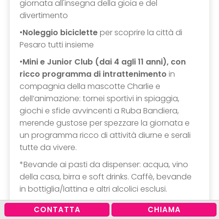
giornata all'insegna della gioia e del
divertimento
•
Noleggio biciclette
per scoprire la città di
Pesaro tutti insieme
•
Mini e Junior Club (dai 4 agli 11 anni), con
ricco programma di intrattenimento
in
compagnia della mascotte Charlie e
dell’animazione: tornei sportivi in spiaggia,
giochi e sfide avvincenti a Ruba Bandiera,
merende gustose per spezzare la giornata e
un programma ricco di attività diurne e serali
tutte da vivere.
*Bevande ai pasti da dispenser: acqua, vino
della casa, birra e soft drinks. Caffè, bevande
in bottiglia/lattina e altri alcolici esclusi.
Offerta prenotabile dal 1° al 31 luglio 2026, per
CONTATTA
CHIAMA
soggiorni dal 1° luglio al 19 settembre 2026