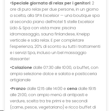
•
Speciale giornata di relax per i genitori
: 2
ore di puro relax per due persone, in un giorno
a scelta, alla SPA Excelsior — una boutique spa
al secondo piano dell’Hotel 5 stelle Excelsior
Lido & Spa con vista mare: piscina
idromassaggio, sauna finlandese, Kneipp
verticale e sala relax. E per completare
l'esperienza, 20% di sconto su tutti i trattamenti
e i servizi Spa, incluso un bel massaggio
rilassante!
•
Colazione
dalle 07:30 alle 10:00, a buffet, con
ampia selezione dolce e salata e pasticceria
artigianale
•
Pranzo
dalle 12:15 alle 14:00 e
cena
dalle 19:15
alle 21:00, con ampio menù di antipasti e
verdure, scelta tra tre primi e tre secondi
(carne, pesce, vegetariano) e ricco buffet di