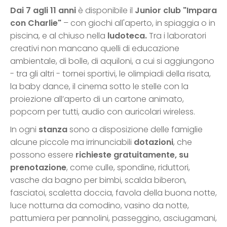
Dai 7 agli 11 anni
è disponibile il
Junior club "Impara
con Charlie"
– con giochi all'aperto, in spiaggia o in
piscina, e al chiuso nella
ludoteca.
Tra i laboratori
creativi non mancano quelli di educazione
ambientale, di bolle, di aquiloni, a cui si aggiungono
- tra gli altri - tornei sportivi, le olimpiadi della risata,
la baby dance, il cinema sotto le stelle con la
proiezione all’aperto di un cartone animato,
popcorn per tutti, audio con auricolari wireless.
In ogni
stanza
sono a disposizione delle famiglie
alcune piccole ma irrinunciabili
dotazioni
, che
possono essere
richieste gratuitamente, su
prenotazione
, come culle, spondine, riduttori,
vasche da bagno per bimbi, scalda biberon,
fasciatoi, scaletta doccia, favola della buona notte,
luce notturna da comodino, vasino da notte,
pattumiera per pannolini, passeggino, asciugamani,