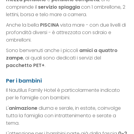
comprende il
servizio spiaggia
con 1 ombrellone, 2
lettini, borsa e telo mare a camera.
Anche la bella
PISCINA
vista mare - con due livelli di
profondità diversi - è attrezzata con sdraio e
ombrelloni.
Sono benvenuti anche i piccoli
amici a quattro
zampe
, ai quali sono dedicati i servizi del
pacchetto PET+
.
Per i bambini
Il Nautilus Family Hotel è particolarmente indicato
per le famiglie con bambini.
L'
animazione
diurna e serale, in estate, coinvolge
tutta la famiglia con intrattenimento e serate a
tema.
L'attenzione per i bambini parte già dalla fascia
0-2