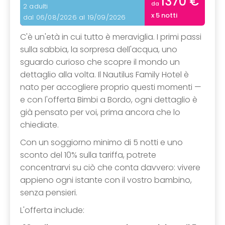
1370 €
da
2 adulti
x 5 notti
dal 06/08/2026 al 19/09/2026
C'è un'età in cui tutto è meraviglia. I primi passi
sulla sabbia, la sorpresa dell'acqua, uno
sguardo curioso che scopre il mondo un
dettaglio alla volta. Il Nautilus Family Hotel è
nato per accogliere proprio questi momenti —
e con l'offerta Bimbi a Bordo, ogni dettaglio è
già pensato per voi, prima ancora che lo
chiediate.
Con un soggiorno minimo di 5 notti e uno
sconto del 10% sulla tariffa, potrete
concentrarvi su ciò che conta davvero: vivere
appieno ogni istante con il vostro bambino,
senza pensieri.
L'offerta include: