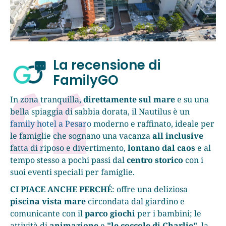
La recensione di
FamilyGO
In zona tranquilla,
direttamente sul mare
e su una
bella spiaggia di sabbia dorata, il Nautilus è un
family hotel a Pesaro
moderno e raffinato, ideale per
le famiglie che sognano una vacanza
all inclusive
fatta di riposo e divertimento,
lontano dal caos
e al
tempo stesso a pochi passi dal
centro storico
con i
suoi eventi speciali per famiglie.
CI PIACE ANCHE PERCHÉ
: offre una deliziosa
piscina vista mare
circondata dal giardino e
comunicante con il
parco giochi
per i bambini; le
attività di
animazione
e
"le coccole di Charlie"
, la