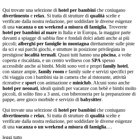
Qui trovate una selezione di
hotel per bambini
che coniugano
divertimento
e
relax
. Si tratta di strutture di
qualità
scelte e
verificate dalla nostra redazione, per soddisfare le diverse esigenze
di una
vacanza o un weekend a misura di famiglia
. Troverete
hotel per bambini al mare
in Italia e in Europa, la maggior parte
davanti a spiagge di sabbia fine e fondali dolci adatti anche ai più
piccoli;
alberghi per famiglie in montagna
direttamente sulle piste
da sci e sui parchi giochi, e strutture in posizione privilegiata in
prestigiose
località termali
. Quasi tutti hanno una
piscina
, a volte
coperta e riscaldata, e un centro wellness con
SPA
spesso
accessibile anche ai bimbi. Molti sono veri e propri
family hotel
,
con stanze ampie,
family room
e family suite e servizi specifici per
chi viaggia con i bambini sia in camera che al ristorante, attività
ricreative e
sport
con animazione e
miniclub
. Alcuni sono anche
hotel per neonati
, ideali quindi per vacanze con bebè e bimbi molto
piccoli, di solito fino a 3 anni, con biberoneria per la preparazione di
pappe, aree gioco morbide e servizio di
babysitter
.
Qui trovate una selezione di
hotel per bambini
che coniugano
divertimento
e
relax
. Si tratta di strutture di
qualità
scelte e
verificate dalla nostra redazione, per soddisfare le diverse esigenze
di una
vacanza o un weekend a misura di famiglia
.…
leggi tutto