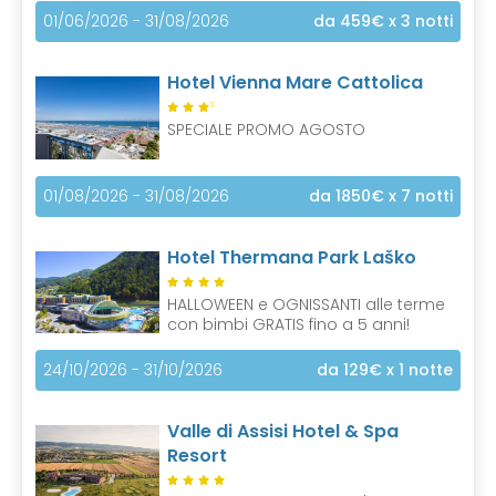
01/06/2026 - 31/08/2026
da 459€
x 3 notti
Hotel Vienna Mare Cattolica
S
SPECIALE PROMO AGOSTO
01/08/2026 - 31/08/2026
da 1850€
x 7 notti
Hotel Thermana Park Laško
HALLOWEEN e OGNISSANTI alle terme
con bimbi GRATIS fino a 5 anni!
24/10/2026 - 31/10/2026
da 129€
x 1 notte
Valle di Assisi Hotel & Spa
Resort