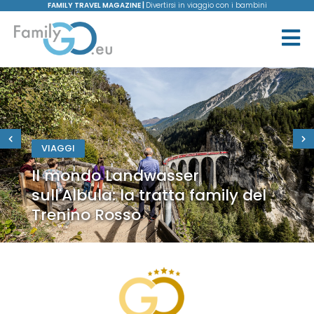
FAMILY TRAVEL MAGAZINE |
Divertirsi in viaggio con i bambini
VIAGGI
Il mondo Landwasser
sull'Albula: la tratta family del
Trenino Rosso