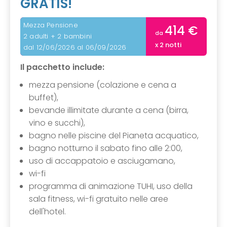
GRATIS!
Mezza Pensione
414 €
da
2 adulti + 2 bambini
x 2 notti
dal 12/06/2026 al 06/09/2026
Il pacchetto include:
mezza pensione (colazione e cena a
buffet),
bevande illimitate durante
a cena (birra,
vino e succhi),
bagno nelle piscine del Pianeta acquatico,
bagno notturno il sabato fino alle 2:00,
uso di accappatoio e asciugamano,
wi-fi
programma di animazione TUHI, uso della
sala fitness, wi-fi gratuito nelle aree
dell'hotel.