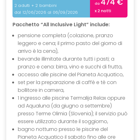
474 €
da
2 adulti + 2 bambini
x 2 notti
dal 12/06/2026 al 06/09/2026
Pacchetto “All Inclusive Light” include:
pensione completa (colazione, pranzo
leggero e cena; il primo pasto del giorno di
arrivo è la cena),
bevande illimitate durante tutti i pasti; a
pranzo e cena: birra, vino e succhi di frutta,
accesso alle piscine del Pianeta Acquatico,
set per la preparazione di caffè e tè con
bollitore in camera,
1 ingresso alle piscine Termalija Relax oppure
ad Aqualuna (da giugno a settembre)
presso Terme Olimia (Slovenia); il servizio può
essere utilizzato durante il soggiorno,
bagno notturno presso le piscine del
Pianeta Acquatico il sabato fino alle ore