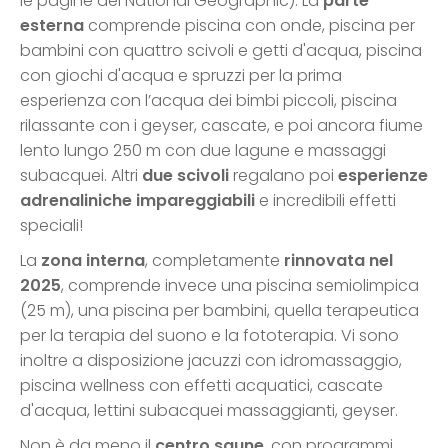
le pagine del National Geographic). La
parte
esterna
comprende piscina con onde, piscina per
bambini con quattro scivoli e getti d'acqua, piscina
con giochi d'acqua e spruzzi per la prima
esperienza con l’acqua dei bimbi piccoli, piscina
rilassante con i geyser, cascate, e poi ancora fiume
lento lungo 250 m con due lagune e massaggi
subacquei. Altri
due scivoli
regalano poi
esperienze
adrenaliniche impareggiabili
e incredibili effetti
speciali!
La
zona interna
, completamente
rinnovata
nel
2025
, comprende invece una piscina semiolimpica
(25 m), una piscina per bambini, quella terapeutica
per la terapia del suono e la fototerapia. Vi sono
inoltre a disposizione jacuzzi con idromassaggio,
piscina wellness con effetti acquatici, cascate
d'acqua, lettini subacquei massaggianti, geyser.
Non è da meno il
centro saune
, con programmi