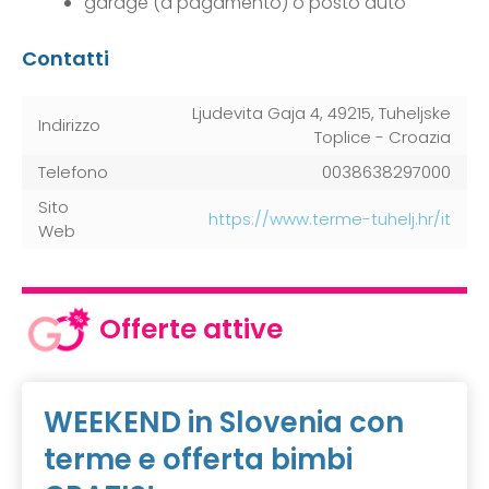
garage (a pagamento) o posto auto
Contatti
Ljudevita Gaja 4, 49215, Tuheljske
Indirizzo
Toplice - Croazia
Telefono
0038638297000
Sito
https://www.terme-tuhelj.hr/it
Web
Offerte attive
WEEKEND in Slovenia con
terme e offerta bimbi