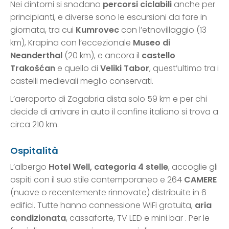
Nei dintorni si snodano
percorsi ciclabili
anche per
principianti, e diverse sono le escursioni da fare in
giornata, tra cui
Kumrovec
con l’etnovillaggio (13
km), Krapina con l’eccezionale
Museo di
Neanderthal
(20 km), e ancora il
castello
Trakošćan
e quello di
Veliki Tabor
, quest’ultimo tra i
castelli medievali meglio conservati.
L’aeroporto di Zagabria dista solo 59 km e per chi
decide di arrivare in auto il confine italiano si trova a
circa 210 km.
Ospitalità
L’albergo
Hotel Well, categoria 4 stelle
, accoglie gli
ospiti con il suo stile contemporaneo e 264
CAMERE
(nuove o recentemente rinnovate) distribuite in 6
edifici. Tutte hanno connessione WiFi gratuita,
aria
condizionata
, cassaforte, TV LED e mini bar . Per le