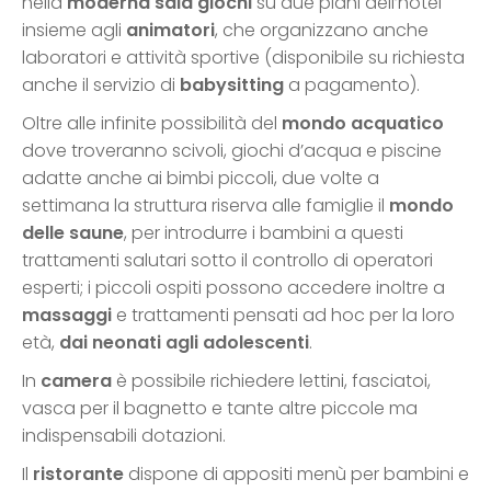
nella
moderna sala giochi
su due piani dell’hotel
insieme agli
animatori
, che organizzano anche
laboratori e attività sportive (disponibile su richiesta
anche il servizio di
babysitting
a pagamento).
Oltre alle infinite possibilità del
mondo acquatico
dove troveranno scivoli, giochi d’acqua e piscine
adatte anche ai bimbi piccoli, due volte a
settimana la struttura riserva alle famiglie il
mondo
delle saune
, per introdurre i bambini a questi
trattamenti salutari sotto il controllo di operatori
esperti; i piccoli ospiti possono accedere inoltre a
massaggi
e trattamenti pensati ad hoc per la loro
età,
dai neonati agli adolescenti
.
In
camera
è possibile richiedere lettini, fasciatoi,
vasca per il bagnetto e tante altre piccole ma
indispensabili dotazioni.
Il
ristorante
dispone di appositi menù per bambini e