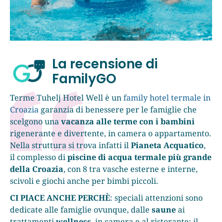
La recensione di
FamilyGO
Terme Tuhelj Hotel Well è un
family hotel termale in
Croazia
garanzia di benessere per le famiglie che
scelgono una
vacanza alle terme con i bambini
rigenerante e divertente, in camera o appartamento.
Nella struttura si trova infatti il
Pianeta Acquatico
,
il complesso di
piscine di acqua termale più grande
della Croazia
, con 8 tra vasche esterne e interne,
scivoli e giochi anche per bimbi piccoli.
CI PIACE ANCHE PERCHÈ
: speciali attenzioni sono
dedicate alle famiglie ovunque, dalle
saune
ai
trattamenti
wellness
, in camera e al ristorante; il