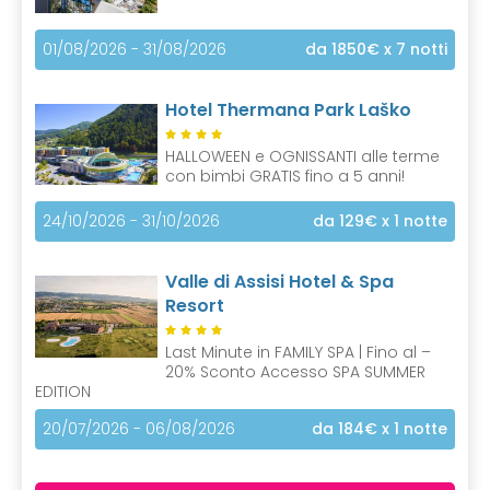
01/08/2026 - 31/08/2026
da 1850€
x 7 notti
Hotel Thermana Park Laško
HALLOWEEN e OGNISSANTI alle terme
con bimbi GRATIS fino a 5 anni!
24/10/2026 - 31/10/2026
da 129€
x 1 notte
Valle di Assisi Hotel & Spa
Resort
Last Minute in FAMILY SPA | Fino al –
20% Sconto Accesso SPA SUMMER
EDITION
20/07/2026 - 06/08/2026
da 184€
x 1 notte