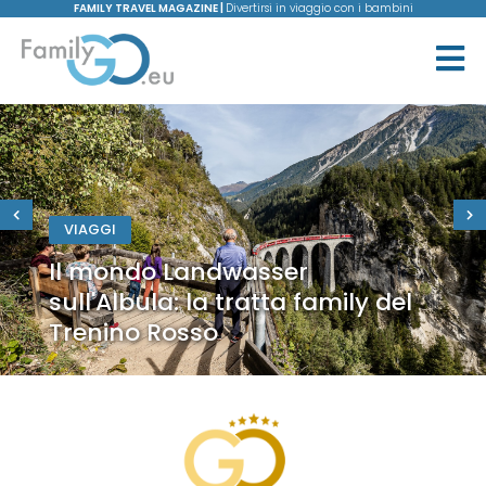
FAMILY TRAVEL MAGAZINE |
Divertirsi in viaggio con i bambini
VIAGGI
Il mondo Landwasser
sull'Albula: la tratta family del
Trenino Rosso