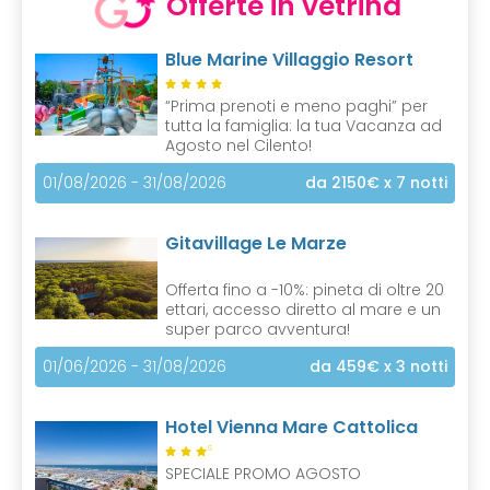
Offerte in vetrina
Blue Marine Villaggio Resort
“Prima prenoti e meno paghi” per
tutta la famiglia: la tua Vacanza ad
Agosto nel Cilento!
01/08/2026 - 31/08/2026
da 2150€
x 7 notti
Gitavillage Le Marze
Offerta fino a -10%: pineta di oltre 20
ettari, accesso diretto al mare e un
super parco avventura!
01/06/2026 - 31/08/2026
da 459€
x 3 notti
Hotel Vienna Mare Cattolica
S
SPECIALE PROMO AGOSTO