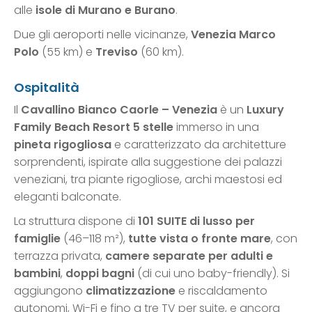
alle
isole di Murano e Burano
.
Due gli aeroporti nelle vicinanze,
Venezia Marco
Polo
(55 km) e
Treviso
(60 km).
Ospitalità
Il
Cavallino Bianco Caorle – Venezia
è un
Luxury
Family Beach Resort 5 stelle
immerso in una
pineta rigogliosa
e caratterizzato da architetture
sorprendenti, ispirate alla suggestione dei palazzi
veneziani, tra piante rigogliose, archi maestosi ed
eleganti balconate.
La struttura dispone di
101 SUITE di lusso per
famiglie
(46–118 m²),
tutte vista o fronte mare
, con
terrazza privata,
camere separate per adulti e
bambini
,
doppi bagni
(di cui uno baby-friendly). Si
aggiungono
climatizzazione
e riscaldamento
autonomi, Wi-Fi e fino a tre TV per suite, e ancora