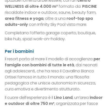
Spaziale l’offerta di benessere, con un
centro
WELLNESS di oltre 4.000 m²
formato da:
PISCINE
riscaldate indoor e outdoor, saune, beauty farm,
area fitness e yoga
, oltre a una
roof-top spa
adults-only
con Infinity Sky Pool vista mare.
Completano l’offerta garage coperto, boutique,
bike hub, spazi work-on-holiday.
Per i bambini
Il resort porta al mare il modello di accoglienza
per
famiglie con bambini di tutte le età
, dai neonati
agli adolescenti, che ha reso il Cavallino Bianco
Ortisei famoso in tutto il mondo: una filosofia
pedagogica che unisce autonomia in sicurezza,
cura emotiva e divertimento strutturato.
Il cuore dell’esperienza è il
Lino Land
, un’area
indoor
e outdoor di oltre 750 m²
, organizzata per fasce