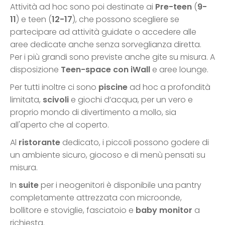
Attività ad hoc sono poi destinate ai
Pre-teen
(
9-
11
) e teen (
12-17
), che possono scegliere se
partecipare ad attività guidate o accedere alle
aree dedicate anche senza sorveglianza diretta.
Per i più grandi sono previste anche gite su misura. A
disposizione
Teen-space con iWall
e aree lounge.
Per tutti inoltre ci sono
piscine
ad hoc a profondità
limitata,
scivoli
e giochi d’acqua, per un vero e
proprio mondo di divertimento a mollo, sia
all'aperto che al coperto.
Al
ristorante
dedicato, i piccoli possono godere di
un ambiente sicuro, giocoso e di menù pensati su
misura.
In
suite
per i neogenitori è disponibile una pantry
completamente attrezzata con microonde,
bollitore e stoviglie, fasciatoio e
baby monitor
a
richiesta.