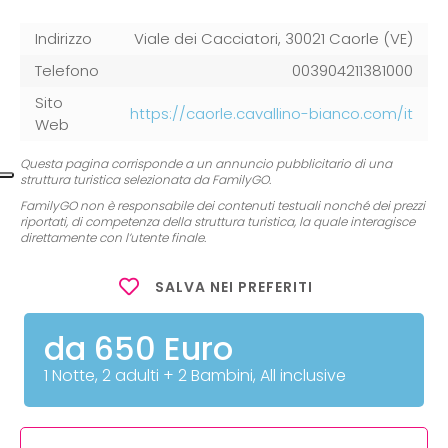
Indirizzo
Viale dei Cacciatori, 30021 Caorle (VE)
Telefono
003904211381000
Sito
https://caorle.cavallino-bianco.com/it
Web
Questa pagina corrisponde a un annuncio pubblicitario di una
struttura turistica selezionata da FamilyGO.
FamilyGO non è responsabile dei contenuti testuali nonché dei prezzi
riportati, di competenza della struttura turistica, la quale interagisce
direttamente con l’utente finale.
SALVA NEI PREFERITI
da 650 Euro
1 Notte, 2 adulti + 2 Bambini, All inclusive