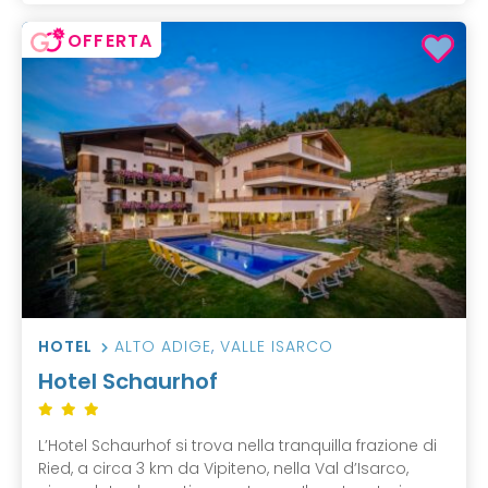
OFFERTA
HOTEL
ALTO ADIGE
,
VALLE ISARCO
Hotel Schaurhof
L’Hotel Schaurhof si trova nella tranquilla frazione di
Ried, a circa 3 km da Vipiteno, nella Val d’Isarco,