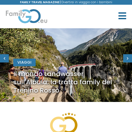
FAMILY TRAVEL MAGAZINE |
Divertirsi in viaggio con i bambini
VIAGGI
Il mondo Landwasser
sull'Albula: la tratta family del
Trenino Rosso