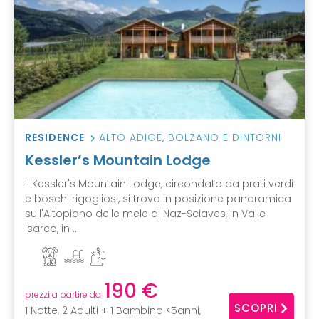
RESIDENCE
ALTO ADIGE
,
BOLZANO E DINTORNI
Kessler’s Mountain Lodge
Il Kessler's Mountain Lodge, circondato da prati verdi
e boschi rigogliosi, si trova in posizione panoramica
sull'Altopiano delle mele di Naz-Sciaves, in Valle
Isarco, in ...
190 €
prezzi a partire da
SCOPRI
1 Notte, 2 Adulti + 1 Bambino <5anni,