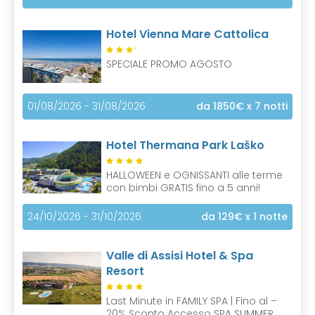
Hotel Vienna Mare Cattolica
S
SPECIALE PROMO AGOSTO
01/08/2026 - 31/08/2026
da 1850€
x 7 notti
Hotel Thermana Park Laško
HALLOWEEN e OGNISSANTI alle terme
con bimbi GRATIS fino a 5 anni!
24/10/2026 - 31/10/2026
da 129€
x 1 notte
Valle di Assisi Hotel & Spa
Resort
Last Minute in FAMILY SPA | Fino al –
20% Sconto Accesso SPA SUMMER