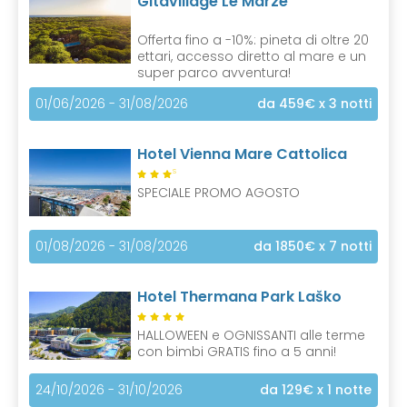
Gitavillage Le Marze
Offerta fino a -10%: pineta di oltre 20
ettari, accesso diretto al mare e un
super parco avventura!
01/06/2026 - 31/08/2026
da 459€
x 3 notti
Hotel Vienna Mare Cattolica
S
SPECIALE PROMO AGOSTO
01/08/2026 - 31/08/2026
da 1850€
x 7 notti
Hotel Thermana Park Laško
HALLOWEEN e OGNISSANTI alle terme
con bimbi GRATIS fino a 5 anni!
24/10/2026 - 31/10/2026
da 129€
x 1 notte