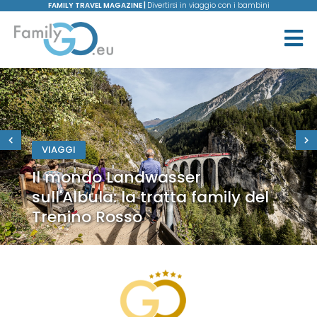
FAMILY TRAVEL MAGAZINE |
Divertirsi in viaggio con i bambini
VIAGGI
Il mondo Landwasser
sull'Albula: la tratta family del
Trenino Rosso