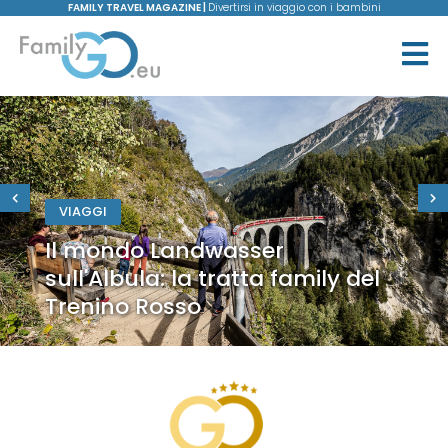
FAMILY TRAVEL MAGAZINE |
Divertirsi in viaggio con i bambini
VIAGGI
Il mondo Landwasser
sull'Albula: la tratta family del
Trenino Rosso