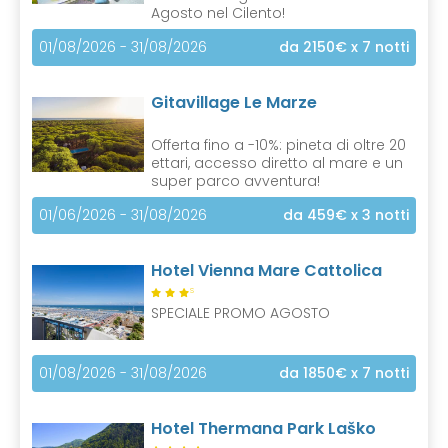
Agosto nel Cilento!
01/08/2026 - 31/08/2026
da 2150€
x 7 notti
Gitavillage Le Marze
Offerta fino a -10%: pineta di oltre 20
ettari, accesso diretto al mare e un
super parco avventura!
01/06/2026 - 31/08/2026
da 459€
x 3 notti
Hotel Vienna Mare Cattolica
S
SPECIALE PROMO AGOSTO
01/08/2026 - 31/08/2026
da 1850€
x 7 notti
Hotel Thermana Park Laško