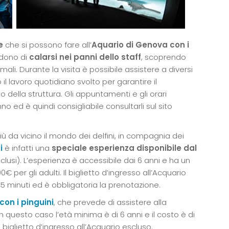
e
che si possono fare all’
Aquario di Genova con i
edono di
calarsi nei panni dello staff
, scoprendo
mali. Durante la visita è possibile assistere a diversi
 il lavoro quotidiano svolto per garantire il
 della struttura. Gli appuntamenti e gli orari
o ed è quindi consigliabile consultarli sul sito
più da vicino il mondo dei delfini, in compagnia dei
i
è infatti una
speciale esperienza disponibile dal
esclusi). L’esperienza è accessibile dai 6 anni e ha un
€ per gli adulti. Il biglietto d’ingresso all’Acquario
e 45 minuti ed è obbligatoria la prenotazione.
 con i pinguini
, che prevede di assistere alla
in questo caso l’età minima è di 6 anni e il costo è di
 biglietto d’ingresso all’Acquario escluso.