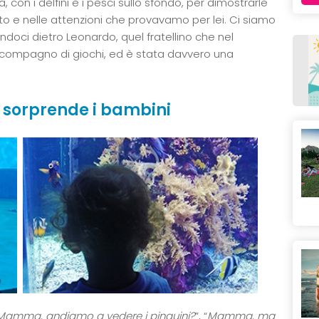
n i delfini e i pesci sullo sfondo, per dimostrarle
tto e nelle attenzioni che provavamo per lei. Ci siamo
ndoci dietro Leonardo, quel fratellino che nel
 compagno di giochi, ed è stata davvero una
e sorprende i bambini
Mamma, andiamo a vedere i pinguini?
”, “
Mamma, ma