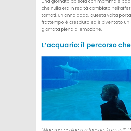
Una giornata da sola con mamma e papà, co
che nulla era in realtà cambiato nell’affe
tornati, un anno dopo, questa volta porta
frattempo è cresciuto ed è diventato un
giornata piena di emozione.
L’acquario: il percorso ch
“
Mamma, andiamo a toccare le razze?
”, “