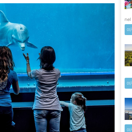
nel
01
01
01