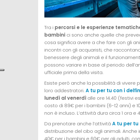
Tra i
percorsi e le esperienze tematich
bambini
ci sono anche quelle che prev
cosa significa avere a che fare con gli ani
incontri con gli acquaristi, che raccontano
benessere degli animali e il funzionamento
possono variare in base al periodo dell’ann
ufficiale prima della visita.
Esiste però anche la possibilità di vivere 
loro addestratori.
A tu per tu con i delfin
lunedì al venerdì
alle ore 14.40 (festivi 
costo di 89€ per i bambini (6-12 anni) e 100
non è incluso. L’attività dura circa 1 ora 
Da prenotare anche l’attività
A tu per tu
distribuzione del cibo agli animali. Anche 
40€ per i bambini e 60€ per gli adulti, con