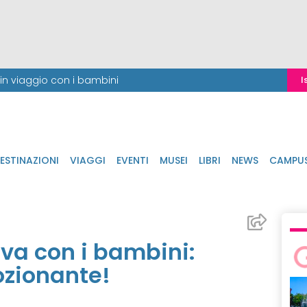
i in viaggio con i bambini
I
ESTINAZIONI
VIAGGI
EVENTI
MUSEI
LIBRI
NEWS
CAMPU
va con i bambini:
zionante!