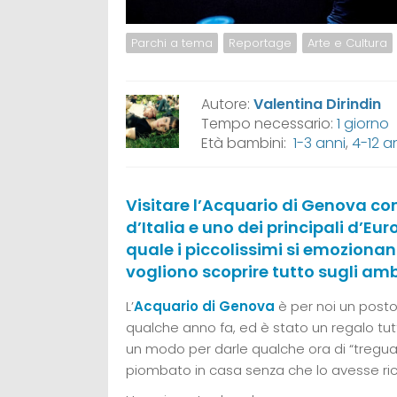
Parchi a tema
Reportage
Arte e Cultura
Autore:
Valentina Dirindin
Tempo necessario:
1 giorno
Età bambini:
1-3 anni
,
4-12 a
Visitare l’Acquario di Genova con
d’Italia e uno dei principali d’Eu
quale i piccolissimi si emozionano
vogliono scoprire tutto sugli amb
L’
Acquario di Genova
è per noi un posto
qualche anno fa, ed è stato un regalo tut
un modo per darle qualche ora di “tregua”
piombato in casa senza che lo avesse ric