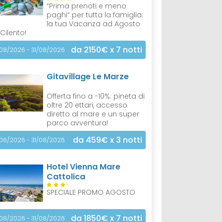
“Prima prenoti e meno
paghi” per tutta la famiglia:
la tua Vacanza ad Agosto
 Cilento!
da 2150€
x 7 notti
/08/2026 - 31/08/2026
Gitavillage Le Marze
Offerta fino a -10%: pineta di
oltre 20 ettari, accesso
diretto al mare e un super
parco avventura!
da 459€
x 3 notti
/06/2026 - 31/08/2026
Hotel Vienna Mare
Cattolica
S
SPECIALE PROMO AGOSTO
da 1850€
x 7 notti
/08/2026 - 31/08/2026