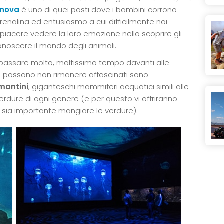
nova
è uno di quei posti dove i bambini corrono
renalina ed entusiasmo a cui difficilmente noi
 piacere vedere la loro emozione nello scoprire gli
conoscere il mondo degli animali.
passare molto, moltissimo tempo davanti alle
on possono non rimanere affascinati sono
mantini
, giganteschi mammiferi acquatici simili alle
rdure di ogni genere (e per questo vi offriranno
 sia importante mangiare le verdure).