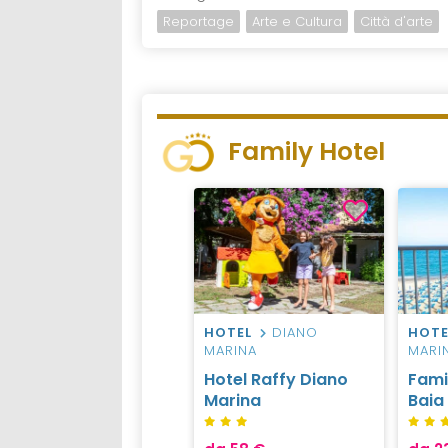
Reportage
Arte e Cultura
Città d'arte
Family Hotel
HOTEL
DIANO
HOTE
MARINA
MARI
Hotel Raffy Diano
Fami
Marina
Baia