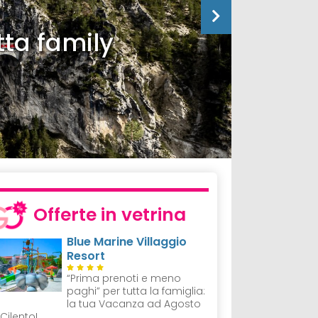
tta family
Offerte in vetrina
Blue Marine Villaggio
Resort
“Prima prenoti e meno
paghi” per tutta la famiglia:
la tua Vacanza ad Agosto
 Cilento!