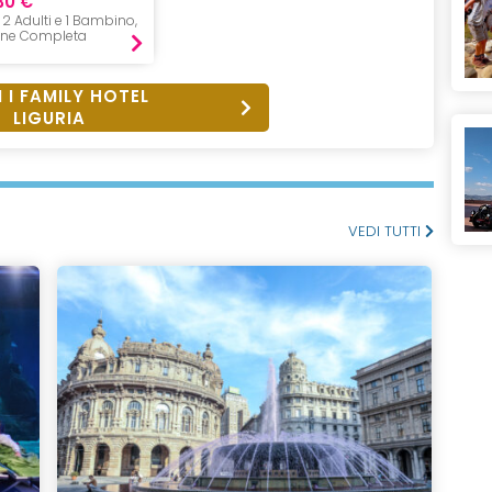
30 €
, 2 Adulti e 1 Bambino,
one Completa
 I FAMILY HOTEL
LIGURIA
VEDI TUTTI