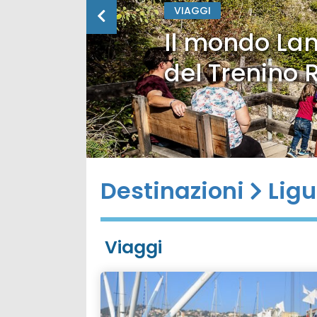
VIAGGI
Il mondo Lan
del Trenino 
Destinazioni
Ligu
Viaggi