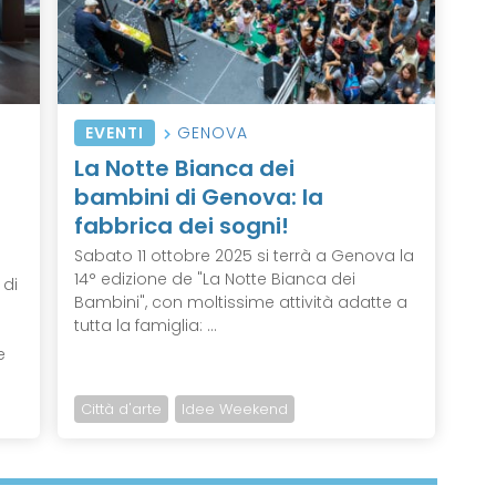
EVENTI
GENOVA
La Notte Bianca dei
bambini di Genova: la
fabbrica dei sogni!
Sabato 11 ottobre 2025 si terrà a Genova la
14° edizione de "La Notte Bianca dei
 di
Bambini", con moltissime attività adatte a
tutta la famiglia: ...
e
Città d'arte
Idee Weekend