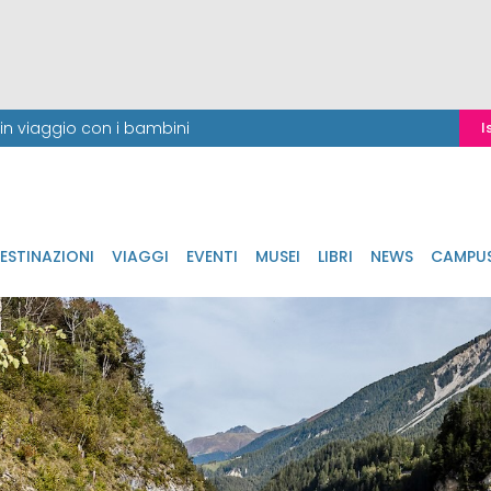
i in viaggio con i bambini
I
ESTINAZIONI
VIAGGI
EVENTI
MUSEI
LIBRI
NEWS
CAMPU