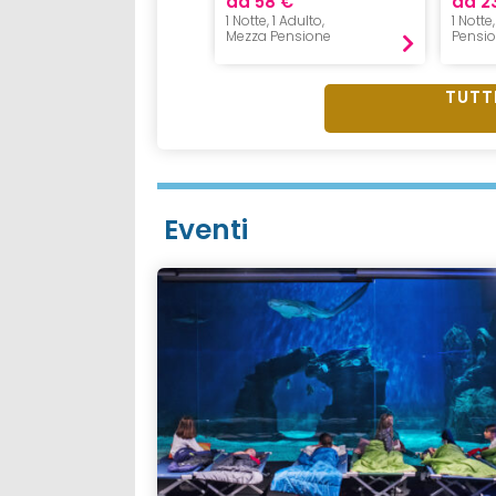
da 58 €
da 2
1 Notte, 1 Adulto,
1 Notte
Mezza Pensione
Pensi
TUTTI
Eventi