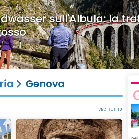
dwasser sull'Albula: la tra
Rosso
ria
Genova
VEDI TUTTI
nel