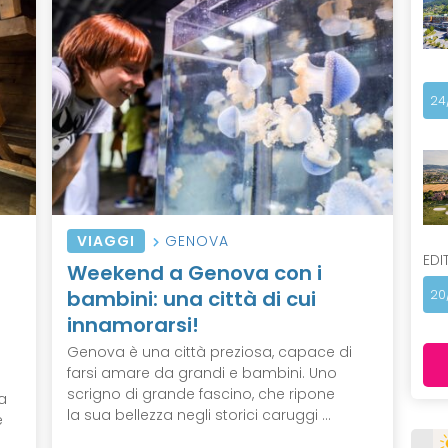
24
VIAGGI
GENOVA
EDI
Weekend a Genova con i
bambini: una città di cui
20
innamorarsi!
Genova è una città preziosa, capace di
farsi amare da grandi e bambini. Uno
scrigno di grande fascino, che ripone
a
la sua bellezza negli storici caruggi ...
e