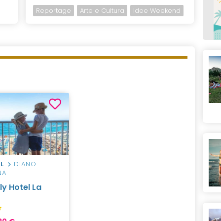
Reportage
Arte e Cultura
Idee Weekend
L
DIANO
NA
ly Hotel La