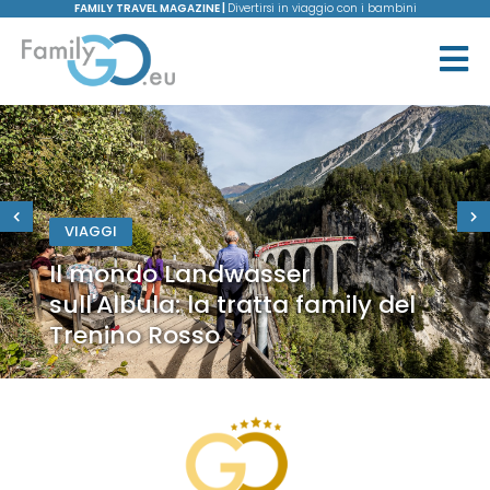
FAMILY TRAVEL MAGAZINE |
Divertirsi in viaggio con i bambini
VIAGGI
Il mondo Landwasser
sull'Albula: la tratta family del
Trenino Rosso