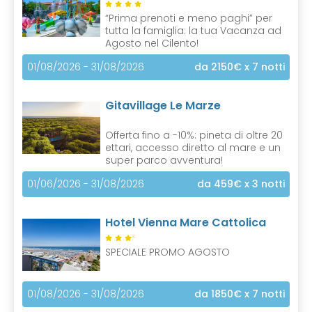
“Prima prenoti e meno paghi” per
tutta la famiglia: la tua Vacanza ad
Agosto nel Cilento!
01/08/2026 - 31/08/2026
da 2150€
x 7 notti
Gitavillage Le Marze
Offerta fino a -10%: pineta di oltre 20
ettari, accesso diretto al mare e un
super parco avventura!
01/06/2026 - 31/08/2026
da 459€
x 3 notti
Hotel Vienna Mare Cattolica
S
SPECIALE PROMO AGOSTO
01/08/2026 - 31/08/2026
da 1850€
x 7 notti