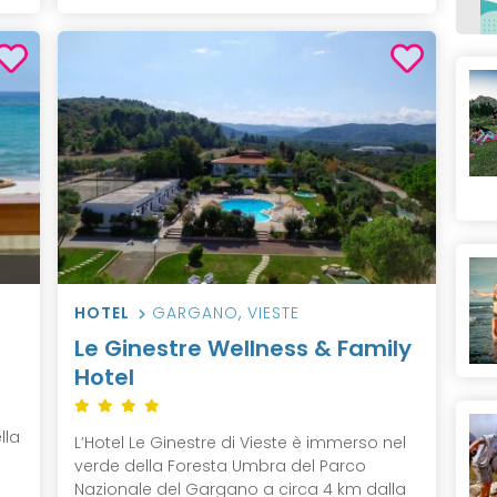
HOTEL
GARGANO
,
VIESTE
Le Ginestre Wellness & Family
Hotel
lla
L’Hotel Le Ginestre di Vieste è immerso nel
e
verde della Foresta Umbra del Parco
Nazionale del Gargano a circa 4 km dalla