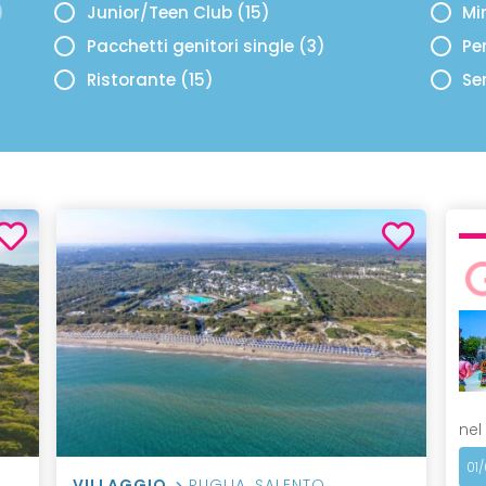
)
Junior/Teen Club (15)
Mi
Pacchetti genitori single (3)
Per
Ristorante (15)
Se
nel
01
VILLAGGIO
PUGLIA
,
SALENTO