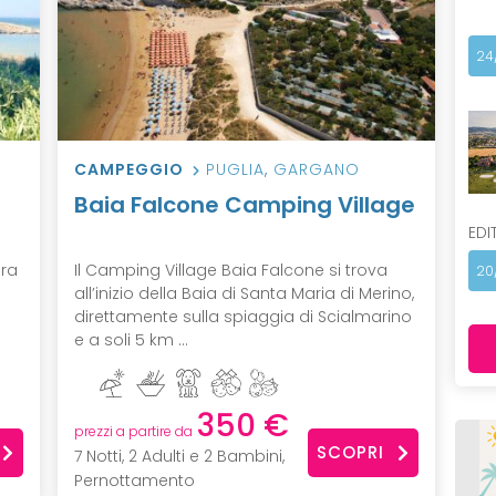
24
CAMPEGGIO
PUGLIA
,
GARGANO
Baia Falcone Camping Village
EDI
ura
Il Camping Village Baia Falcone si trova
20
all’inizio della Baia di Santa Maria di Merino,
direttamente sulla spiaggia di Scialmarino
e a soli 5 km ...
350 €
prezzi a partire da
SCOPRI
7 Notti, 2 Adulti e 2 Bambini,
Pernottamento