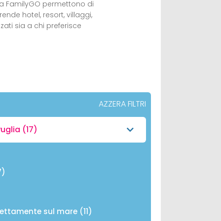
da FamilyGO permettono di
de hotel, resort, villaggi,
ati sia a chi preferisce
AZZERA FILTRI
uglia
(17)
7)
rettamente sul mare (11)