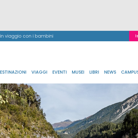
i in viaggio con i bambini
I
ESTINAZIONI
VIAGGI
EVENTI
MUSEI
LIBRI
NEWS
CAMPU