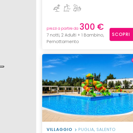
300 €
prezzi a partire da
SCOPRI
7 notti, 2 Adulti + 1 Bambino,
Pernottamento
VILLAGGIO
PUGLIA
,
SALENTO