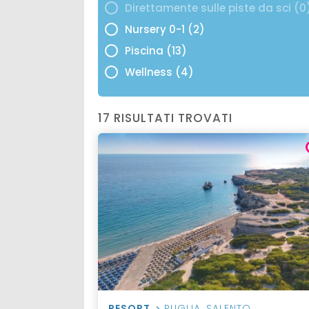
Direttamente sulle piste da sci (0
Nursery 0-1 (2)
Piscina (13)
Wellness (4)
17 RISULTATI TROVATI
RESORT
PUGLIA
,
SALENTO