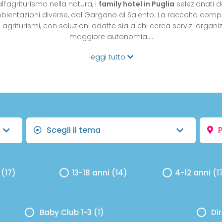
’agriturismo nella natura, i
family hotel in Puglia
selezionati 
bientazioni diverse, dal Gargano al Salento. La raccolta compren
griturismi, con soluzioni adatte sia a chi cerca servizi organizz
maggiore autonomia.…
leggi tutto
Scegli il tema
P
 (17)
13-18 anni (14)
4-12 anni (1
Baby Club 1-3 (1)
Di