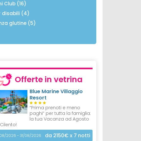
ni Club (16)
 disabili (4)
nza glutine (5)
Offerte in vetrina
Blue Marine Villaggio
Resort
“Prima prenoti e meno
paghi” per tutta la famiglia:
la tua Vacanza ad Agosto
 Cilento!
da 2150€
x 7 notti
/08/2026 - 31/08/2026