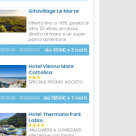
Gitavillage Le Marze
Offerta fino a -10%: pineta di
oltre 20 ettari, accesso
diretto al mare e un super
parco avventura!
da 459€
x 3 notti
/06/2026 - 31/08/2026
Hotel Vienna Mare
Cattolica
S
SPECIALE PROMO AGOSTO
da 1850€
x 7 notti
/08/2026 - 31/08/2026
Hotel Thermana Park
Laško
HALLOWEEN e OGNISSANTI
alle terme con bimbi