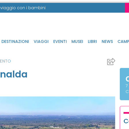
in viaggio con i bambini
DESTINAZIONI
VIAGGI
EVENTI
MUSEI
LIBRI
NEWS
CAMP
LENTO
inalda
7
C
C