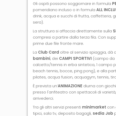
Gli ospiti possono soggiornare in formula
P
pomeridiano incluso o in formula
ALL INCLU
drink, acqua e succhi di frutta, caffetteria, g
sera).
La struttura si affaccia direttamente sulla
S
compresi a partire dalla terza fila. Con su
prime due file fronte mare.
La
Club Card
oltre al servizio spiaggia, dà d
bambini
, dei
CAMPI SPORTIVI
(campo da ca
calcetto/tennis in erba sintetica, 1 campo 
beach tennis, bocce, ping pong), e alla par
pilates, acqua fusion, acquagym, tennis, tir
È prevista un’
ANIMAZIONE
diurna con giochi,
presso l'anfiteatro con spettacoli di varietà
arrivederci.
Tra gli altri servizi presenti
minimarket
con g
tipici, sala tv, deposito bagagli,
sedia Job
p