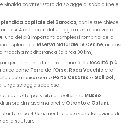
orre Rinalda caratterizzato da spiagge di sabbia fine e
 splendida capitale del Barocco
, con le sue chiese, i
torico. A 4 chilometri dal villaggio merita una visita
te
, uno dei più importanti complessi romanici della
ono esplorare la
Riserva Naturale Le Cesine
, un'oasi
lla macchia mediterranea (a circa 30 km).
iungere in meno di un'ora alcune delle
località più
adriatica come
Torre dell'Orso, Roca Vecchia
e la
ella costa ionica come
Porto Cesareo
e
Gallipoli
,
la lunga spiaggia sabbiosa.
ta perfetta per visitare il bellissimo
Museo
 di un'ora di macchina anche
Otranto
e
Ostuni.
distante circa 40 km, mentre la stazione ferroviaria di
 dalla struttura.