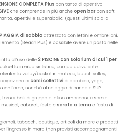
ENSIONE COMPLETA
Plus
con tanto di aperitivo
SIVE
che comprende in più anche
open bar
con soft
ranita, aperitivi e superalcolici (questi ultimi solo la
PIAGGIA di sabbia
attrezzata con lettini e ombrelloni,
pplemento (Beach Plus) è possibile avere un posto nelle
iritto all’uso delle
2
PISCINE con solarium di cui 1 per
lcetto in erba sintetica, campo polivalente
polivalente volley/basket in mateco, beach volley,
tecipazione ai
corsi collettivi
di aerobica, yoga,
o con l'arco, nonché al noleggio di canoe e SUP.
 tornei, balli di gruppo e latino americani, e serale
, musical, cabaret, feste e
serate a tema
e festa di
iornali, tabacchi, boutique, articoli da mare e prodotti
er l'ingresso in mare (non previsti accompagnamenti