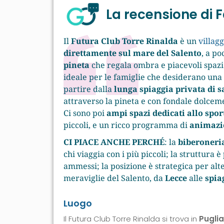
La recensione di
Il
Futura Club Torre Rinalda
è un
villag
direttamente sul
mare del Salento
, a p
pineta
che regala ombra e piacevoli spazi 
ideale per le famiglie che desiderano una 
partire dalla
lunga spiaggia privata di s
attraverso la pineta e con fondale dolcem
Ci sono poi
ampi spazi dedicati allo spor
piccoli, e un ricco programma di
animazi
CI PIACE ANCHE PERCHÉ
: la
biberoneri
chi viaggia con i più piccoli; la struttura è
ammessi; la posizione è strategica per alt
meraviglie del Salento, da
Lecce
alle
spia
Luogo
Il Futura Club Torre Rinalda si trova in
Puglia