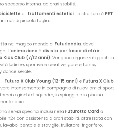
mo soccorso interna, ad orari stabiliti.
biciclette
e i
trattamenti estetici
. La struttura è
PET
imali di piccola taglia.
tto
nel magico mondo di
Futurlandia
, dove
ago.
L’animazione
è
divista per fasce di età
in
o Kids Club (7/12 anni)
. Vengono organizzati giochi in
ività ludiche, sportive e creative, gare e tornei,
y dance serale.
-
Futura X Club Young (12-15 anni)
e
Futura X Club
vere intensamente in compagnia di nuovi amici: sport
tornei e giochi di squadra, in spiaggia e in piscina,
enti social.
ono servizi specifici inclusi nella
Futurotto Card
a
bile h24 con assistenza a orari stabiliti, attrezzata con
lavabo, pentole e stoviglie, frullatore, frigorifero,