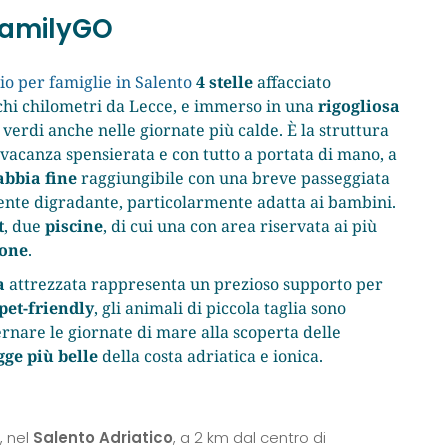
 FamilyGO
gio per famiglie in Salento
4 stelle
affacciato
ochi chilometri da Lecce, e immerso in una
rigogliosa
verdi anche nelle giornate più calde. È la struttura
vacanza spensierata e con tutto a portata di mano, a
abbia fine
raggiungibile con una breve passeggiata
ente digradante, particolarmente adatta ai bambini.
t
, due
piscine
, di cui una con area riservata ai più
one
.
a
attrezzata rappresenta un prezioso supporto per
pet-friendly
, gli animali di piccola taglia sono
ernare le giornate di mare alla scoperta delle
gge più belle
della costa adriatica e ionica.
, nel
Salento Adriatico
, a 2 km dal centro di