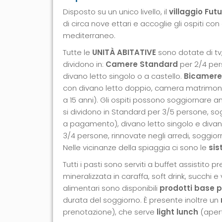
Disposto su un unico livello, il
villaggio Futu
di circa nove ettari e accoglie gli ospiti con a
mediterraneo.
Tutte le
UNITÀ ABITATIVE
sono dotate di tv,
dividono in:
Camere Standard
per 2/4 per
divano letto singolo o a castello.
Bicamere
con divano letto doppio, camera matrimoni
a 15 anni). Gli ospiti possono soggiornare a
si dividono in Standard per 3/5 persone, s
a pagamento), divano letto singolo e diva
3/4 persone, rinnovate negli arredi, soggior
Nelle vicinanze della spiaggia ci sono le
sis
Tutti i pasti sono serviti a buffet assistito pr
mineralizzata in caraffa, soft drink, succhi e v
alimentari sono disponibili
prodotti base pr
durata del soggiorno. È presente inoltre un
prenotazione), che serve
light lunch
(apert