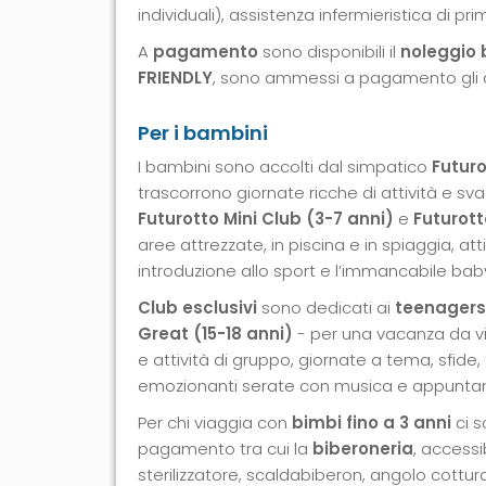
individuali), assistenza infermieristica di pri
A
pagamento
sono disponibili il
noleggio 
FRIENDLY
, sono ammessi a pagamento gli an
Per i bambini
I bambini sono accolti dal simpatico
Futuro
trascorrono giornate ricche di attività e sv
Futurotto Mini Club (3-7 anni)
e
Futurott
aree attrezzate, in piscina e in spiaggia, att
introduzione allo sport e l’immancabile bab
Club esclusivi
sono dedicati ai
teenagers
Great (15-18 anni)
- per una vacanza da vi
e attività di gruppo, giornate a tema, sfide, 
emozionanti serate con musica e appuntam
Per chi viaggia con
bimbi fino a 3 anni
ci s
pagamento tra cui la
biberoneria
, accessi
sterilizzatore, scaldabiberon, angolo cottura, 