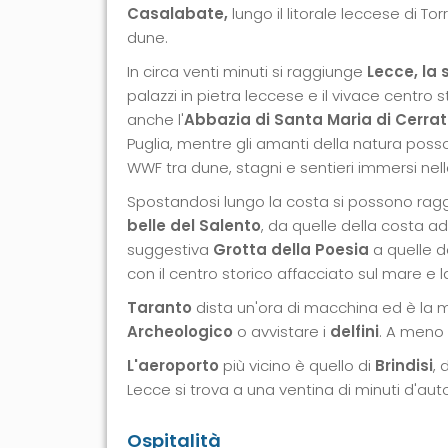
Casalabate,
lungo il litorale leccese di T
dune.
In circa venti minuti si raggiunge
Lecce, la
palazzi in pietra leccese e il vivace centro s
anche l'
Abbazia di Santa Maria di Cerra
Puglia, mentre gli amanti della natura poss
WWF tra dune, stagni e sentieri immersi ne
Spostandosi lungo la costa si possono ragg
belle del Salento
, da quelle della costa 
suggestiva
Grotta della Poesia
a quelle d
con il centro storico affacciato sul mare e 
Taranto
dista un'ora di macchina ed è la me
Archeologico
o avvistare i
delfini
. A meno
L'aeroporto
più vicino è quello di
Brindisi
, 
Lecce si trova a una ventina di minuti d'auto
Ospitalità