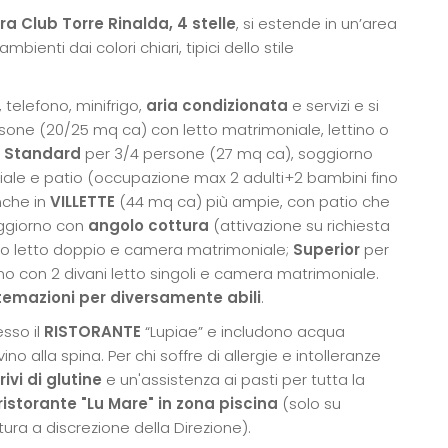
ra Club Torre Rinalda, 4 stelle
, si estende in un’area
mbienti dai colori chiari, tipici dello stile
 telefono, minifrigo,
aria condizionata
e servizi e si
sone (20/25 mq ca) con letto matrimoniale, lettino o
 Standard
per 3/4 persone (27 mq ca), soggiorno
ale e patio (occupazione max 2 adulti+2 bambini fino
nche in
VILLETTE
(44 mq ca) più ampie, con patio che
oggiorno con
angolo cottura
(attivazione su richiesta
no letto doppio e camera matrimoniale;
Superior
per
no con 2 divani letto singoli e camera matrimoniale.
temazioni per diversamente abili
.
esso il
RISTORANTE
“Lupiae” e includono acqua
ino alla spina. Per chi soffre di allergie e intolleranze
ivi di glutine
e un'assistenza ai pasti per tutta la
ristorante "Lu Mare" in zona piscina
(solo su
ura a discrezione della Direzione).