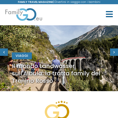
FAMILY TRAVEL MAGAZINE |
Divertirsi in viaggio con i bambini
VIAGGI
Il mondo Landwasser
sull'Albula: la tratta family del
Trenino Rosso