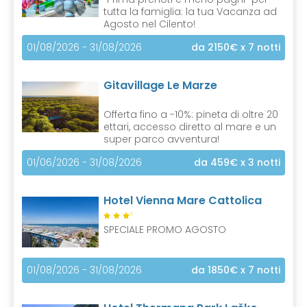
tutta la famiglia: la tua Vacanza ad
Agosto nel Cilento!
01/08/2026 - 31/08/2026
da 2150€
x 7 notti
Gitavillage Le Marze
Offerta fino a -10%: pineta di oltre 20
ettari, accesso diretto al mare e un
super parco avventura!
01/06/2026 - 31/08/2026
da 459€
x 3 notti
Hotel Vienna Mare Cattolica
S
SPECIALE PROMO AGOSTO
01/08/2026 - 31/08/2026
da 1850€
x 7 notti