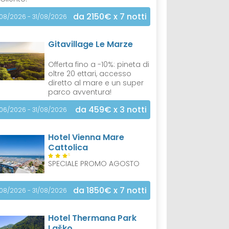
da 2150€
x 7 notti
/08/2026 - 31/08/2026
Gitavillage Le Marze
Offerta fino a -10%: pineta di
oltre 20 ettari, accesso
diretto al mare e un super
parco avventura!
da 459€
x 3 notti
/06/2026 - 31/08/2026
Hotel Vienna Mare
Cattolica
S
SPECIALE PROMO AGOSTO
da 1850€
x 7 notti
/08/2026 - 31/08/2026
Hotel Thermana Park
Laško