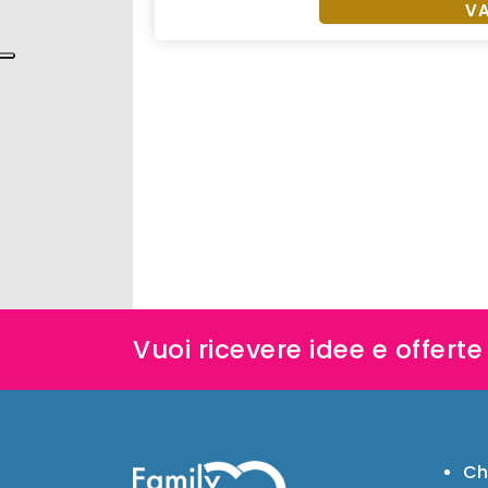
VA
Vuoi ricevere idee e offert
Ch