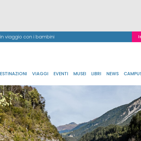
i in viaggio con i bambini
I
ESTINAZIONI
VIAGGI
EVENTI
MUSEI
LIBRI
NEWS
CAMPU