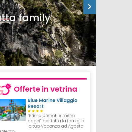
tta family
Offerte in vetrina
Blue Marine Villaggio
Resort
“Prima prenoti e meno
paghi” per tutta la famiglia:
la tua Vacanza ad Agosto
 Cilento!