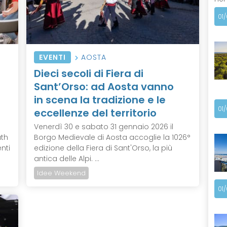
01
EVENTI
AOSTA
Dieci secoli di Fiera di
Sant’Orso: ad Aosta vanno
in scena la tradizione e le
01
eccellenze del territorio
Venerdì 30 e sabato 31 gennaio 2026 il
uth
Borgo Medievale di Aosta accoglie la 1026°
enti
edizione della Fiera di Sant'Orso, la più
antica delle Alpi. ...
Idee Weekend
01