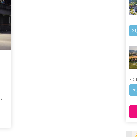
24
EDI
20
o