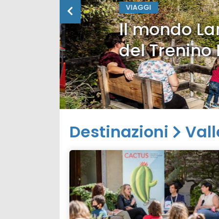
VIAGGI
Il mondo Lan
del Trenino 
Destinazioni
Vall