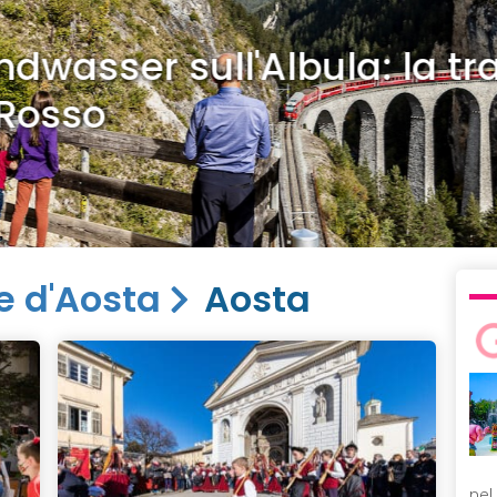
dwasser sull'Albula: la tra
Rosso
e d'Aosta
Aosta
nel