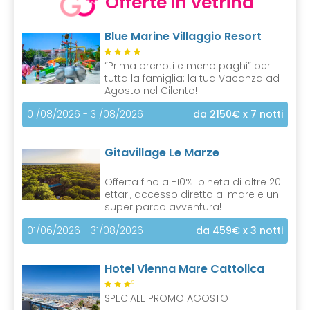
Offerte in vetrina
Blue Marine Villaggio Resort
“Prima prenoti e meno paghi” per
tutta la famiglia: la tua Vacanza ad
Agosto nel Cilento!
01/08/2026 - 31/08/2026
da 2150€
x 7 notti
Gitavillage Le Marze
Offerta fino a -10%: pineta di oltre 20
ettari, accesso diretto al mare e un
super parco avventura!
01/06/2026 - 31/08/2026
da 459€
x 3 notti
Hotel Vienna Mare Cattolica
S
SPECIALE PROMO AGOSTO