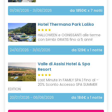
01/08/2026 - 31/08/2026
da 1850€
x 7 notti
Hotel Thermana Park Laško
HALLOWEEN e OGNISSANTI alle terme
con bimbi GRATIS fino a 5 anni!
24/10/2026 - 31/10/2026
da 129€
x 1 notte
Valle di Assisi Hotel & Spa
Resort
Last Minute in FAMILY SPA | Fino al –
20% Sconto Accesso SPA SUMMER
EDITION
20/07/2026 - 06/08/2026
da 184€
x 1 notte