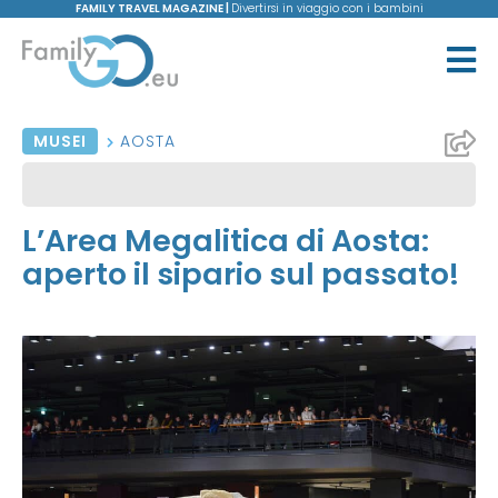
FAMILY TRAVEL MAGAZINE |
Divertirsi in viaggio con i bambini
MUSEI
AOSTA
L’Area Megalitica di Aosta:
aperto il sipario sul passato!