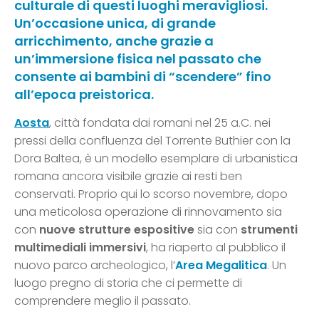
culturale di questi luoghi meravigliosi.
Un’occasione unica, di grande
arricchimento, anche grazie a
un’immersione fisica nel passato che
consente ai bambini di “scendere” fino
all’epoca preistorica.
Aosta
, città fondata dai romani nel 25 a.C. nei
pressi della confluenza del Torrente Buthier con la
Dora Baltea, è un modello esemplare di urbanistica
romana ancora visibile grazie ai resti ben
conservati. Proprio qui lo scorso novembre, dopo
una meticolosa operazione di rinnovamento sia
con
nuove strutture espositive
sia con
strumenti
multimediali immersivi
, ha riaperto al pubblico il
nuovo parco archeologico, l’
Area Megalitica
. Un
luogo pregno di storia che ci permette di
comprendere meglio il passato.