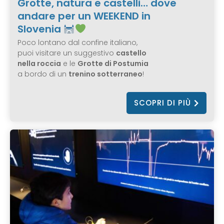
Grotte, natura e castelli… dove
andare per un WEEKEND in
Slovenia
Poco lontano dal confine italiano,
puoi visitare un suggestivo
castello
nella roccia
e le
Grotte di Postumia
a bordo di un
trenino sotterraneo
!
SCOPRI DI PIÙ