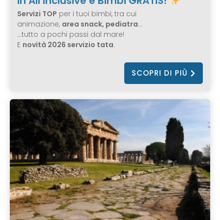
in All Inclusive e Bimbi GRATIS!
Servizi TOP
per i tuoi bimbi, tra cui
animazione,
area snack, pediatra
…
…tutto a pochi passi dal mare!
E
novità 2026 servizio tata
.
SCOPRI DI PIÙ