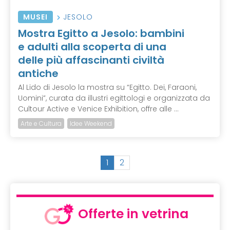
MUSEI
JESOLO
Mostra Egitto a Jesolo: bambini
e adulti alla scoperta di una
delle più affascinanti civiltà
antiche
Al Lido di Jesolo la mostra su “Egitto. Dei, Faraoni,
Uomini”, curata da illustri egittologi e organizzata da
Cultour Active e Venice Exhibition, offre alle ...
Arte e Cultura
Idee Weekend
(
1
2
c
u
r
r
Offerte in vetrina
e
n