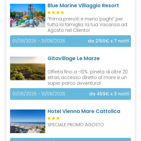
Blue Marine Villaggio Resort
t
)
“Prima prenoti e meno paghi” per
tutta la famiglia: la tua Vacanza ad
Agosto nel Cilento!
01/08/2026 - 31/08/2026
da 2150€
x 7 notti
Gitavillage Le Marze
Offerta fino a -10%: pineta di oltre 20
ettari, accesso diretto al mare e un
super parco avventura!
01/06/2026 - 31/08/2026
da 459€
x 3 notti
Hotel Vienna Mare Cattolica
S
SPECIALE PROMO AGOSTO