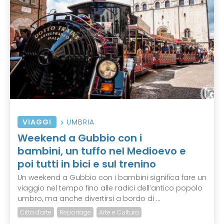
VIAGGI
UMBRIA
Weekend a Gubbio con i
bambini, un tuffo nel Medioevo e
poi tutti in bici e sul trenino
Un weekend a Gubbio con i bambini significa fare un
viaggio nel tempo fino alle radici dell’antico popolo
umbro, ma anche divertirsi a bordo di ...
Città d'arte
Reportage
Arte e Cultura