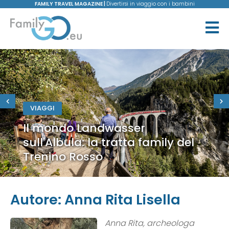
FAMILY TRAVEL MAGAZINE |
Divertirsi in viaggio con i bambini
VIAGGI
Il mondo Landwasser
sull'Albula: la tratta family del
Trenino Rosso
Autore:
Anna Rita Lisella
Anna Rita, archeologa