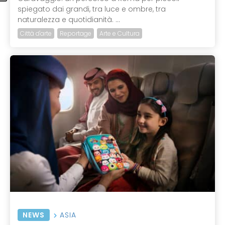
spiegato dai grandi, tra luce e ombre, tra
naturalezza e quotidianità. ...
Città d'arte
Reportage
Arte e Cultura
NEWS
ASIA