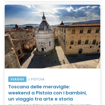
VIAGGI
PISTOIA
Toscana delle meraviglie:
weekend a Pistoia con i bambini,
un viaggio tra arte e storia