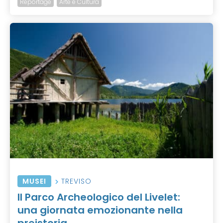
Reportage
Arte e Cultura
MUSEI
TREVISO
Il Parco Archeologico del Livelet:
una giornata emozionante nella