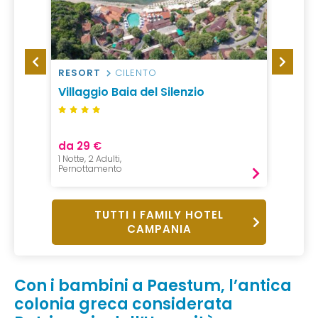
RESORT
CILENTO
RESID
esort
Villaggio Baia del Silenzio
Resid
da 29 €
da 38
1 Notte, 2 Adulti,
7 Notti,
Pernottamento
Pernot
TUTTI I FAMILY HOTEL
CAMPANIA
Con i bambini a Paestum, l’antica
colonia greca considerata