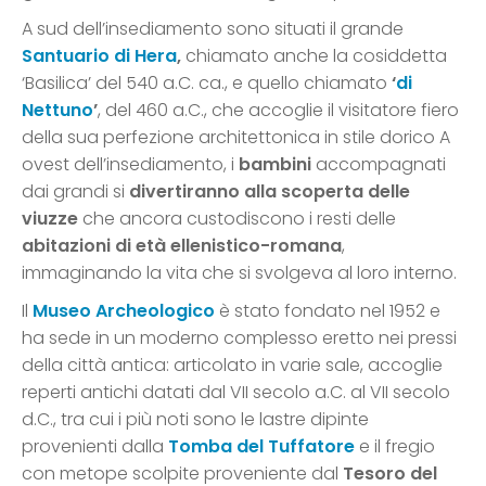
A sud dell’insediamento sono situati il grande
Santuario di Hera
,
chiamato anche la cosiddetta
‘Basilica’ del 540 a.C. ca., e quello chiamato
‘
di
Nettuno
’
, del 460 a.C., che accoglie il visitatore fiero
della sua perfezione architettonica in stile dorico A
ovest dell’insediamento, i
bambini
accompagnati
dai grandi si
divertiranno alla scoperta delle
viuzze
che ancora custodiscono i resti delle
abitazioni di età ellenistico-romana
,
immaginando la vita che si svolgeva al loro interno.
Il
Museo Archeologico
è stato fondato nel 1952 e
ha sede in un moderno complesso eretto nei pressi
della città antica: articolato in varie sale, accoglie
reperti antichi datati dal VII secolo a.C. al VII secolo
d.C., tra cui i più noti sono le lastre dipinte
provenienti dalla
Tomba del Tuffatore
e il fregio
con metope scolpite proveniente dal
Tesoro del