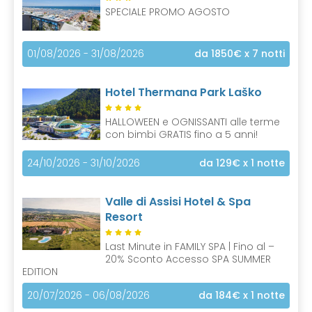
SPECIALE PROMO AGOSTO
01/08/2026 - 31/08/2026
da 1850€
x 7 notti
Hotel Thermana Park Laško
HALLOWEEN e OGNISSANTI alle terme
con bimbi GRATIS fino a 5 anni!
24/10/2026 - 31/10/2026
da 129€
x 1 notte
Valle di Assisi Hotel & Spa
Resort
Last Minute in FAMILY SPA | Fino al –
20% Sconto Accesso SPA SUMMER
EDITION
20/07/2026 - 06/08/2026
da 184€
x 1 notte