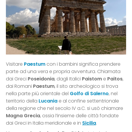
Visitare
Paestum
con i bambini significa prendere
parte ad una vera e propria avventura. Chiamata
dai Greci
Poseidonia
, dagli Italici
Paistom
e
Paitos
,
dai Romani
Paestum
, il sito archeologico si trova
nella parte più orientale del
Golfo di Salerno
, nel
territorio della
Lucania
e al confine settentrionale
della regione che nel secolo IV a.C. si usò chiamare
Magna Grecia
, ossia l’insieme delle città fondate
dai Greci in Italia meridionale e in
Sicilia
.