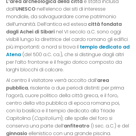
L’area archeologica della città
è stata inclusa
dall’
UNESCO
nell’elenco dei siti di interesse
mondiale, da salvaguardare come patrimonio
dell’umanità. Dell’antica ed estesa
città fondata
dagli Achei di Sibari
nel VI secolo a.C. sono oggi
visibili lungo la direttrice del cardo romano gli edifici
più importanti: a nord si trova il
tempio dedicato ad
Atena
(del 500 a.C. ca.), che si distingue dagli altri
per l’alto frontone e il fregio dorico composto da
larghi blocchi di calcare.
Al centro il visitatore verrà accolto dall’
area
pubblica
, risalente a due periodi distinti: per prima
l’agorà, cuore politico della città greca, e il foro,
centro della vita pubblica di epoca romana poi,
con la basilica e il tempio dedicato alla Triade
Capitolina (
Capitolium
); alle spalle del foro si
conserva una parte dell’
anfiteatro
(I sec. a.C.) e del
ginnasio
ellenistico con una grande piscina.