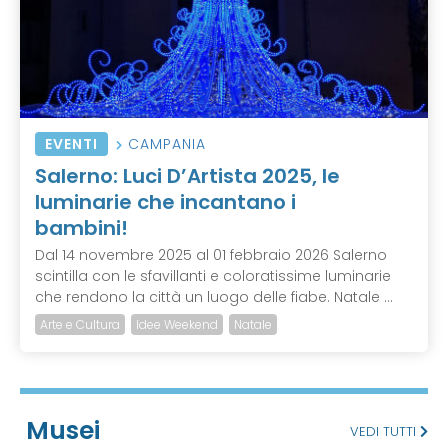
EVENTI
CAMPANIA
Salerno: Luci D’Artista 2025, le
luminarie che incantano i
bambini!
Dal 14 novembre 2025 al 01 febbraio 2026 Salerno
scintilla con le sfavillanti e coloratissime luminarie
che rendono la città un luogo delle fiabe. Natale ...
Arte e Cultura
Idee Weekend
Natale
Musei
VEDI TUTTI