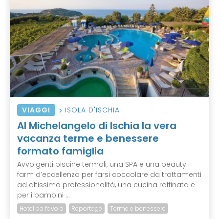
VIAGGI
ISOLA D'ISCHIA
Al Michelangelo di Ischia la vera
vacanza terme e benessere
formato famiglia
Avvolgenti piscine termali, una SPA e una beauty
farm d’eccellenza per farsi coccolare da trattamenti
ad altissima professionalità, una cucina raffinata e
per i bambini ...
Hotel da favola
Reportage
Terme e benessere