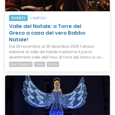
EVENTI
NAPOLI
Valle del Natale: a Torre del
Greco a casa del vero Babbo
Natale!
Dal 29 novembre al 26 dicembre 2025 l'ottava
edizione di Valle del Natale trasforma il parco
divertimenti Valle dell'Orso di Torre del Greco in un ...
Idee Weekend
Fiabe
Natale