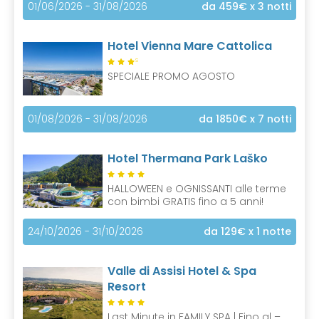
01/06/2026 - 31/08/2026
da 459€
x 3 notti
Hotel Vienna Mare Cattolica
S
SPECIALE PROMO AGOSTO
01/08/2026 - 31/08/2026
da 1850€
x 7 notti
Hotel Thermana Park Laško
HALLOWEEN e OGNISSANTI alle terme
con bimbi GRATIS fino a 5 anni!
24/10/2026 - 31/10/2026
da 129€
x 1 notte
Valle di Assisi Hotel & Spa
Resort
Last Minute in FAMILY SPA | Fino al –