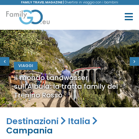
FAMILY TRAVEL MAGAZINE |
Divertirsi in viaggio con i bambini
VIAGGI
Il mondo Landwasser
sull'Albula: la tratta family del
Trenino Rosso
Destinazioni
Italia
Campania