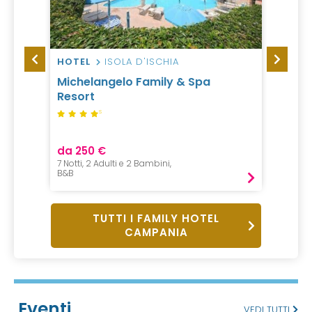
HOTEL
ISOLA D'ISCHIA
VILLA
Michelangelo Family & Spa
Villa
Resort
S
da 250 €
da 21
7 Notti, 2 Adulti e 2 Bambini,
2 Notti,
B&B
Pernot
TUTTI I FAMILY HOTEL
CAMPANIA
Eventi
VEDI TUTTI