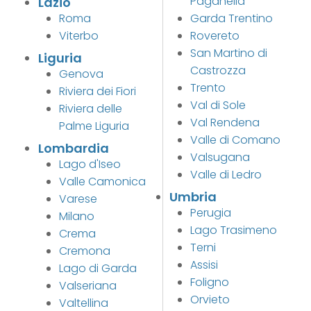
Paganella
Lazio
Roma
Garda Trentino
Viterbo
Rovereto
San Martino di
Liguria
Castrozza
Genova
Trento
Riviera dei Fiori
Val di Sole
Riviera delle
Val Rendena
Palme Liguria
Valle di Comano
Lombardia
Valsugana
Lago d'Iseo
Valle di Ledro
Valle Camonica
Umbria
Varese
Perugia
Milano
Lago Trasimeno
Crema
Terni
Cremona
Assisi
Lago di Garda
Foligno
Valseriana
Orvieto
Valtellina