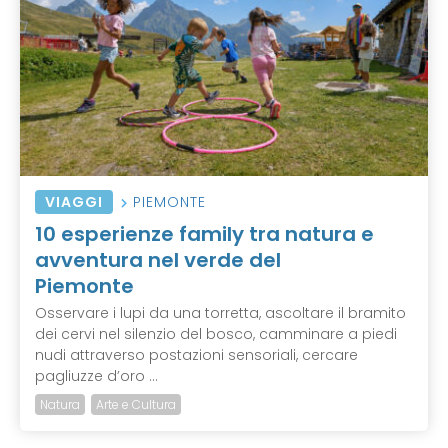
VIAGGI
PIEMONTE
10 esperienze family tra natura e
avventura nel verde del
Piemonte
Osservare i lupi da una torretta, ascoltare il bramito
dei cervi nel silenzio del bosco, camminare a piedi
nudi attraverso postazioni sensoriali, cercare
pagliuzze d’oro ...
Natura
Arte e Cultura