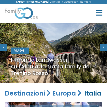
FAMILY TRAVEL MAGAZINE |
Divertirsi in viaggio con i bambini
VIAGGI
Il mondo Landwasser
sull'Albula: la tratta family del
Trenino Rosso
Destinazioni
Europa
Italia