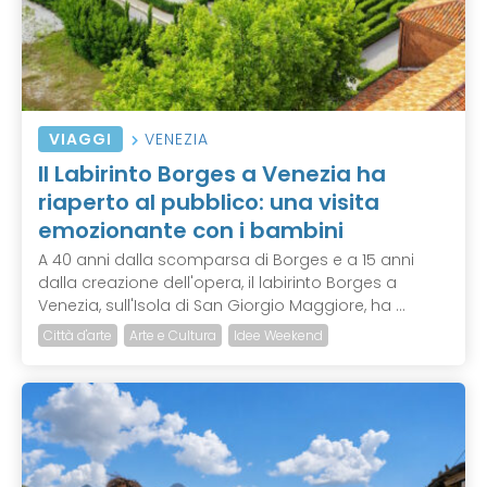
VIAGGI
VENEZIA
Il Labirinto Borges a Venezia ha
riaperto al pubblico: una visita
emozionante con i bambini
A 40 anni dalla scomparsa di Borges e a 15 anni
dalla creazione dell'opera, il labirinto Borges a
Venezia, sull'Isola di San Giorgio Maggiore, ha ...
Città d'arte
Arte e Cultura
Idee Weekend