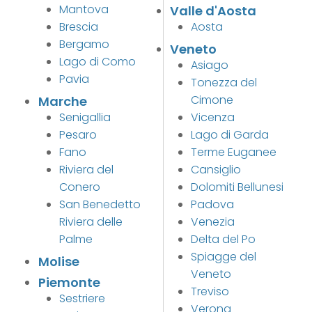
Mantova
Valle d'Aosta
Brescia
Aosta
Bergamo
Veneto
Lago di Como
Asiago
Pavia
Tonezza del
Cimone
Marche
Senigallia
Vicenza
Pesaro
Lago di Garda
Fano
Terme Euganee
Riviera del
Cansiglio
Conero
Dolomiti Bellunesi
San Benedetto
Padova
Riviera delle
Venezia
Palme
Delta del Po
Spiagge del
Molise
Veneto
Piemonte
Treviso
Sestriere
Verona