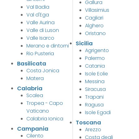
Gallura
Val Badia
Villasimius
Val d'Ega
Cagliari
Valle Aurina
Alghero
Valle di Luson
Oristano
Valle Isarco
Sicilia
Merano e dintorni
Agrigento
Rio Pusteria
Palermo
Basilicata
Catania
Costa Jonica
Isole Eolie
Matera
Messina
Calabria
Siracusa
Scalea
Trapani
Tropea - Capo
Ragusa
Vaticano
Isole Egadi
Calabria Ionica
Toscana
Campania
Arezzo
Cilento
Costa degli