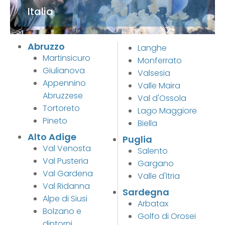
Italia
Abruzzo
Langhe
Martinsicuro
Monferrato
Giulianova
Valsesia
Appennino
Valle Maira
Abruzzese
Val d'Ossola
Tortoreto
Lago Maggiore
Pineto
Biella
Alto Adige
Puglia
Val Venosta
Salento
Val Pusteria
Gargano
Val Gardena
Valle d'Itria
Val Ridanna
Sardegna
Alpe di Siusi
Arbatax
Bolzano e
Golfo di Orosei
dintorni