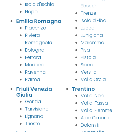
Isola d'Ischia
Etruschi
Napoli
Firenze
Isola d'Elba
Emilia Romagna
Piacenza
Lucca
Riviera
Lunigiana
Romagnola
Maremma
Bologna
Pisa
Ferrara
Pistoia
Modena
Siena
Ravenna
Versilia
Parma
Val d'Orcia
Friuli Venezia
Trentino
Giulia
Val di Non
Gorizia
Val di Fassa
Tarvisiano
Val di Fiemme
Lignano
Alpe Cimbra
Trieste
Dolomiti