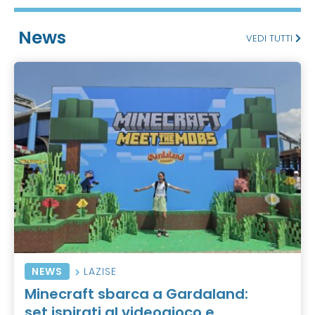
News
VEDI TUTTI
NEWS
LAZISE
Minecraft sbarca a Gardaland:
set ispirati al videogioco e