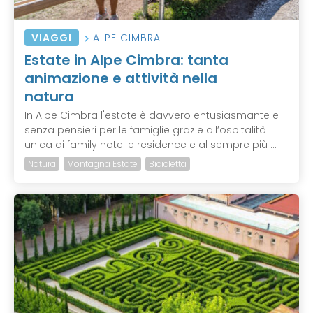
VIAGGI
ALPE CIMBRA
Estate in Alpe Cimbra: tanta
animazione e attività nella
natura
In Alpe Cimbra l'estate è davvero entusiasmante e
senza pensieri per le famiglie grazie all’ospitalità
unica di family hotel e residence e al sempre più ...
Natura
Montagna Estate
Bicicletta