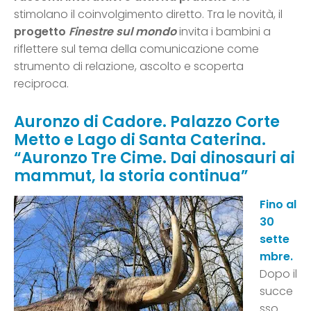
stimolano il coinvolgimento diretto. Tra le novità, il
progetto
Finestre sul mondo
invita i bambini a
riflettere sul tema della comunicazione come
strumento di relazione, ascolto e scoperta
reciproca.
Auronzo di Cadore. Palazzo Corte
Metto e Lago di Santa Caterina.
“Auronzo Tre Cime. Dai dinosauri ai
mammut, la storia continua”
Fino al
30
sette
mbre
.
Dopo il
succe
sso