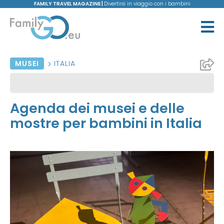
FAMILY TRAVEL MAGAZINE |
Divertirsi in viaggio con i bambini
MUSEI
ITALIA
Agenda dei musei e delle
mostre per bambini in Italia