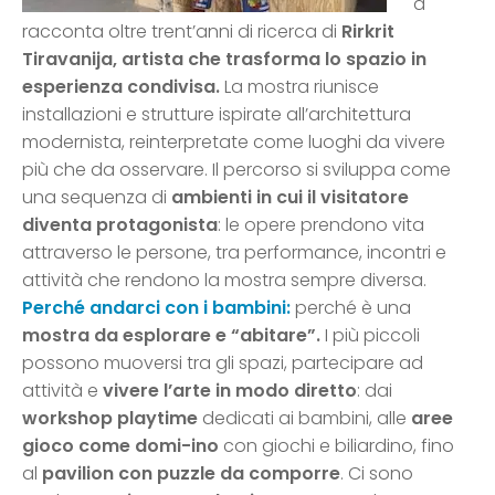
a
racconta oltre trent’anni di ricerca di
Rirkrit
Tiravanija, artista che trasforma lo spazio in
esperienza condivisa.
La mostra riunisce
installazioni e strutture ispirate all’architettura
modernista, reinterpretate come luoghi da vivere
più che da osservare. Il percorso si sviluppa come
una sequenza di
ambienti in cui il visitatore
diventa protagonista
: le opere prendono vita
attraverso le persone, tra performance, incontri e
attività che rendono la mostra sempre diversa.
Perché andarci con i bambini:
perché è una
mostra da esplorare e “abitare”.
I più piccoli
possono muoversi tra gli spazi, partecipare ad
attività e
vivere l’arte in modo diretto
: dai
workshop playtime
dedicati ai bambini, alle
aree
gioco come domi-ino
con giochi e biliardino, fino
al
pavilion con puzzle da comporre
. Ci sono