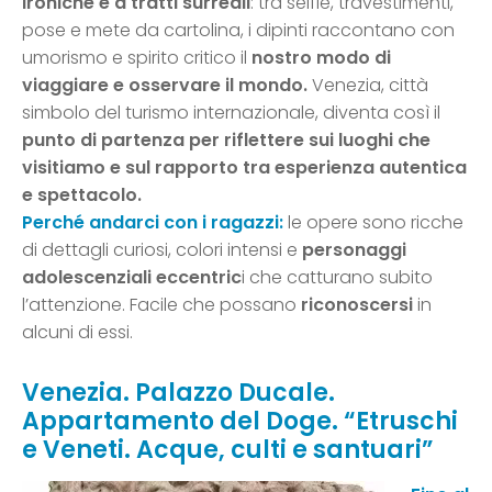
ironiche e a tratti surreali
: tra selfie, travestimenti,
pose e mete da cartolina, i dipinti raccontano con
umorismo e spirito critico il
nostro modo di
viaggiare e osservare il mondo.
Venezia, città
simbolo del turismo internazionale, diventa così il
punto di partenza per riflettere sui luoghi che
visitiamo e sul rapporto tra esperienza autentica
e spettacolo.
Perché andarci con i ragazzi:
le opere sono ricche
di dettagli curiosi, colori intensi e
personaggi
adolescenziali eccentric
i che catturano subito
l’attenzione. Facile che possano
riconoscersi
in
alcuni di essi.
Venezia. Palazzo Ducale.
Appartamento del Doge. “Etruschi
e Veneti. Acque, culti e santuari”