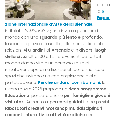
ospita
la
61ª
Esposi
zione Internazionale d’Arte della Biennale,
intitolata
In Minor Keys
, che invita a guardare il
mondo con uno
sguardo più lento e profondo
,
lasciando spazio all’ascolto, alla meraviglia e alle
relazioni. Ai
Giardini
, all’
Arsenale
e in
diversi luoghi
della città
, oltre 100 artisti provenienti da tutto il
mondo danno vita a un percorso fatto di
installazioni, opere multisensoriali, performance e
spazi che invitano alla contemplazione e alla
partecipazione.
Perché andarci con i bambini:
la
Biennale Arte 2026 propone un
ricco programma
Educational
pensato anche
per famiglie e giovani
visitatori.
Accanto ai
percorsi guidati
sono previsti
laboratori creativi, workshop multidisciplinari,
racconti interattivi e attività pratiche
che