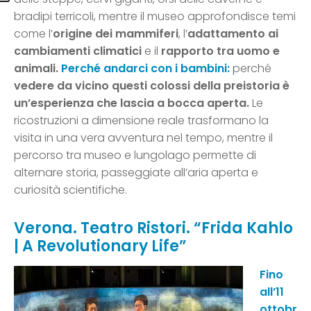
bradipi terricoli, mentre il museo approfondisce temi
come l’
origine dei mammiferi
, l’
adattamento ai
cambiamenti climatici
e il
rapporto tra uomo e
animali.
Perché andarci con i bambini:
perché
vedere da vicino questi colossi della preistoria è
un’esperienza che lascia a bocca aperta.
Le
ricostruzioni a dimensione reale trasformano la
visita in una vera avventura nel tempo, mentre il
percorso tra museo e lungolago permette di
alternare storia, passeggiate all’aria aperta e
curiosità scientifiche.
Verona. Teatro Ristori. “Frida Kahlo
| A Revolutionary Life”
Fino
all’11
ottobr