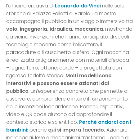
l’officina creativa di
Leonardo da Vinci
nelle sale
storiche di Palazzo Falletti di Barolo. La mostra
accompagna il pubblico in un viaggio immersivo tra
volo, ingegneria, idraulica, meccanica
, mostrando
da vicino invenzioni che hanno anticipato di secoli
tecnologie moderne come l’elicottero, il
paracadute o il cuscinetto a sfera. Ogni macchina
è realizzata artigianalmente con materiali d’epoca
– legno, ferro, ottone, corde – e progettata con
rigorosa fedeltà storica.
Molti modelli sono
interattivi e possono essere azionati dal
pubblico
: un’esperienza concreta che permette di
osservare, comprendere e intuire il funzionamento
delle invenzioni leonardesche. Pannelli esplicativi,
video e QR code aiutano ad approfondire il
contesto storico e scientifico.
Perché andarci con i
bambini:
perché
qui si impara facendo.
Azionare
ingranaggi, leve e meccanismi trasforma il genio di