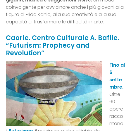
coinvolgente per avvicinare anche i più giovani alla
figura di Frida Kahlo, alla sua creatività e alla sua
capacità di trasformare le difficoltà in arte.
Caorle. Centro Culturale A. Bafile.
“Futurism: Prophecy and
Revolution”
Fino al
6
sette
mbre.
Oltre
60
opere
racco
ntano
il
Futurismo
, il movimento che all’inizio del