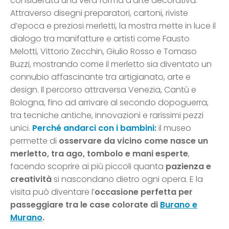
considerata una vera forma d’arte decorativa.
Attraverso disegni preparatori, cartoni, riviste
d’epoca e preziosi merletti, la mostra mette in luce il
dialogo tra manifatture e artisti come Fausto
Melotti, Vittorio Zecchin, Giulio Rosso e Tomaso
Buzzi, mostrando come il merletto sia diventato un
connubio affascinante tra artigianato, arte e
design. Il percorso attraversa Venezia, Cantù e
Bologna, fino ad arrivare al secondo dopoguerra,
tra tecniche antiche, innovazioni e rarissimi pezzi
unici.
Perché andarci con i bambini:
il museo
permette di
osservare da vicino come nasce un
merletto, tra ago, tombolo e mani esperte
,
facendo scoprire ai più piccoli quanta
pazienza e
creatività
si nascondano dietro ogni opera. E la
visita può diventare l’
occasione perfetta per
passeggiare tra le case colorate di
Burano e
Murano
.