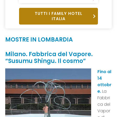
TUTTI I FAMILY HOTEL
ITALIA
MOSTRE IN LOMBARDIA
Milano. Fabbrica del Vapore.
“Susumu Shingu. Il cosmo”
Fino al
14
ottobr
e.
La
Fabbri
ca del
Vapor