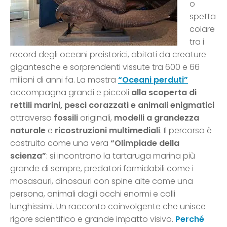
o
spetta
colare
tra i
record degli oceani preistorici, abitati da creature
gigantesche e sorprendenti vissute tra 600 e 66
milioni di anni fa. La mostra
“Oceani perduti”
accompagna grandi e piccoli
alla scoperta di
rettili marini, pesci corazzati e animali enigmatici
attraverso
fossili
originali,
modelli a grandezza
naturale
e
ricostruzioni multimediali
. Il percorso è
costruito come una vera
“Olimpiade della
scienza”
: si incontrano la tartaruga marina più
grande di sempre, predatori formidabili come i
mosasauri, dinosauri con spine alte come una
persona, animali dagli occhi enormi e colli
lunghissimi. Un racconto coinvolgente che unisce
rigore scientifico e grande impatto visivo.
Perché