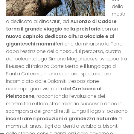
della
mostr
a dedicata ai dinosauri, ad
Auronzo di Cadore
torna il grande viaggio nella preistoria
con un
nuovo capitolo dedicato all’Era Glaciale e ai
giganteschi mammiferi
che dominarono la Terra
dopo l’estinzione dei dinosauri. Il percorso, curato
dal paleontologo Simone Maganuco, si sviluppa tra
il Museo di Palazzo Corte Metto e il lungolago di
Santa Caterina, in uno scenario spettacolare
incorniciato dalle Dolomiti. L’esposizione
accompagna i visitatori
dal Cretaceo al
Pleistocene
, raccontando l’evoluzione dei
mammiferi e il loro straordinario successo dopo la
scomparsa dei grandi rettili. Lungo il lago si possono
incontrare riproduzioni a grandezza naturale
di
mammut lanosi, tigri dai denti a sciabola, bisonti
delle steppe, cervi giganti, orsi delle caverne e