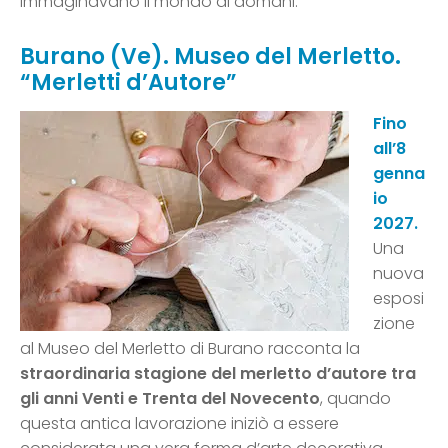
immaginavano il mondo di domani.
Burano (Ve). Museo del Merletto.
“Merletti d’Autore”
Fino
all’8
genna
io
2027.
Una
nuova
esposi
zione
al Museo del Merletto di Burano racconta la
straordinaria stagione del merletto d’autore tra
gli anni Venti e Trenta del Novecento
, quando
questa antica lavorazione iniziò a essere