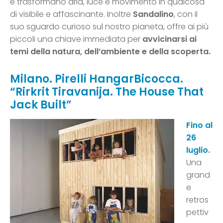
e trasformano aria, luce e movimento in qualcosa
di visibile e affascinante. Inoltre
Sandalino
, con il
suo sguardo curioso sul nostro pianeta, offre ai più
piccoli una chiave immediata per
avvicinarsi ai
temi della natura, dell’ambiente e della scoperta.
Milano. Pirelli HangarBicocca.
“Rirkrit Tiravanija. The House That
Jack Built”
Fino al
26
luglio.
Una
grand
e
retros
pettiv