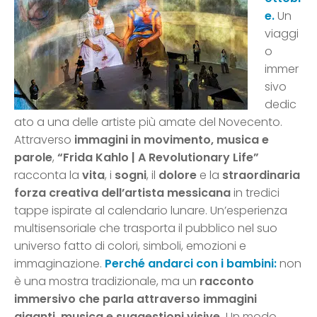
e.
Un
viaggi
o
immer
sivo
dedic
ato a una delle artiste più amate del Novecento.
Attraverso
immagini in movimento, musica e
parole
,
“Frida Kahlo | A Revolutionary Life”
racconta la
vita
, i
sogni
, il
dolore
e la
straordinaria
forza creativa dell’artista messicana
in tredici
tappe ispirate al calendario lunare. Un’esperienza
multisensoriale che trasporta il pubblico nel suo
universo fatto di colori, simboli, emozioni e
immaginazione.
Perché andarci con i bambini:
non
è una mostra tradizionale, ma un
racconto
immersivo che parla attraverso immagini
giganti, musica e suggestioni visive.
Un modo