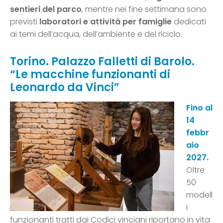
sentieri del parco
, mentre nei fine settimana sono
previsti
laboratori e attività per famiglie
dedicati
ai temi dell’acqua, dell’ambiente e del riciclo.
Torino. Palazzo Falletti di Barolo.
“Le macchine funzionanti di
Leonardo da Vinci”
Fino al
14
febbr
aio
2027.
Oltre
50
modell
i
funzionanti tratti dai Codici vinciani riportano in vita