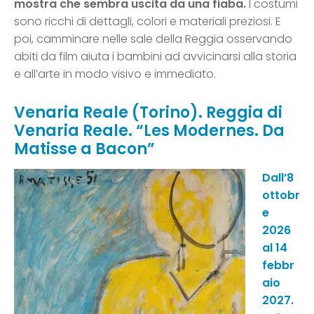
mostra che sembra uscita da una fiaba.
I costumi
sono ricchi di dettagli, colori e materiali preziosi. E
poi, camminare nelle sale della Reggia osservando
abiti da film aiuta i bambini ad avvicinarsi alla storia
e all’arte in modo visivo e immediato.
Venaria Reale (Torino).
Reggia di
Venaria Reale
. “Les Modernes. Da
Matisse a Bacon”
Dall’8
ottobr
e
2026
al 14
febbr
aio
2027.