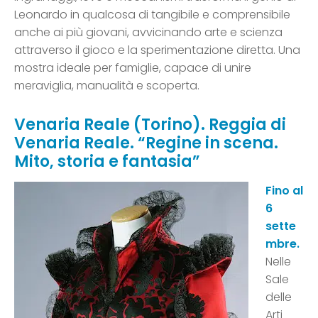
Leonardo in qualcosa di tangibile e comprensibile
anche ai più giovani, avvicinando arte e scienza
attraverso il gioco e la sperimentazione diretta. Una
mostra ideale per famiglie, capace di unire
meraviglia, manualità e scoperta.
Venaria Reale (Torino).
Reggia di
Venaria Reale
. “Regine in scena.
Mito, storia e fantasia”
Fino al
6
sette
mbre.
Nelle
Sale
delle
Arti