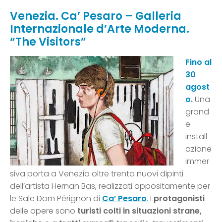
Venezia. Ca’ Pesaro – Galleria
Internazionale d’Arte Moderna.
“The Visitors”
Fino al
30
agost
o.
Una
grand
e
install
azione
immer
siva porta a Venezia oltre trenta nuovi dipinti
dell’artista Hernan Bas, realizzati appositamente per
le Sale Dom Pérignon di
Ca’ Pesaro
. I
protagonisti
delle opere sono
turisti colti in situazioni strane,