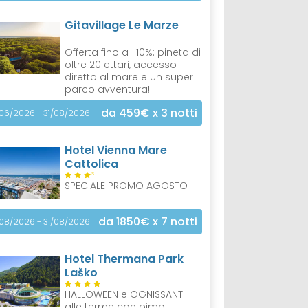
Gitavillage Le Marze
Offerta fino a -10%: pineta di
oltre 20 ettari, accesso
diretto al mare e un super
parco avventura!
da 459€
x 3 notti
/06/2026 - 31/08/2026
Hotel Vienna Mare
Cattolica
S
SPECIALE PROMO AGOSTO
da 1850€
x 7 notti
/08/2026 - 31/08/2026
Hotel Thermana Park
Laško
HALLOWEEN e OGNISSANTI
alle terme con bimbi