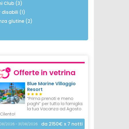
ni Club (3)
 disabili (1)
nza glutine (2)
Offerte in vetrina
Blue Marine Villaggio
Resort
“Prima prenoti e meno
paghi” per tutta la famiglia:
la tua Vacanza ad Agosto
 Cilento!
da 2150€
x 7 notti
/08/2026 - 31/08/2026