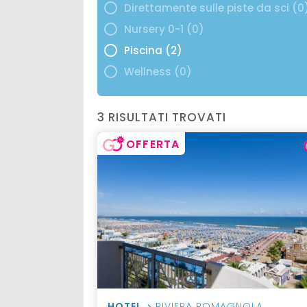
Direttamente sulle piste da sci (0
Nursery 0-1 (0)
Piscina (2)
Wellness (0)
3 RISULTATI TROVATI
OFFERTA
HOTEL
RIVIERA ROMAGNOLA
,