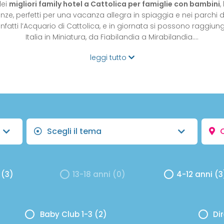
dei
migliori family hotel a Cattolica per famiglie con bambini
,
nze, perfetti per una vacanza allegra in spiaggia e nei parchi 
 infatti l’Acquario di Cattolica, e in giornata si possono raggiung
Italia in Miniatura, da Fiabilandia a Mirabilandia.…
leggi tutto
Scegli il tema
 (3)
13-18 anni (0)
4-12 anni (3
Baby Club 1-3 (2)
Di