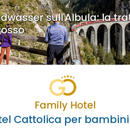
dwasser sull'Albula: la tra
Rosso
Family Hotel
el Cattolica per bambini