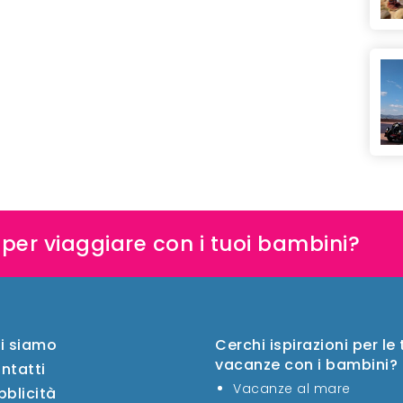
e per viaggiare con i tuoi bambini?
i siamo
Cerchi ispirazioni per le
vacanze con i bambini?
ntatti
Vacanze al mare
bblicità