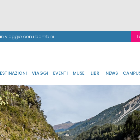
i in viaggio con i bambini
I
ESTINAZIONI
VIAGGI
EVENTI
MUSEI
LIBRI
NEWS
CAMPU