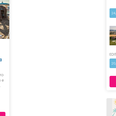
24
EDI
a
20
tro
a e
,