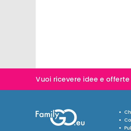
Vuoi ricevere idee e offert
Ch
Co
Pu