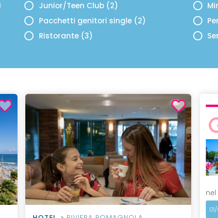
)
Junior/Teen Club (2)
Mi
Pacchetti genitori single (2)
Per
Ristorante (3)
Se
nel
01
HOTEL
RIVIERA ROMAGNOLA
,