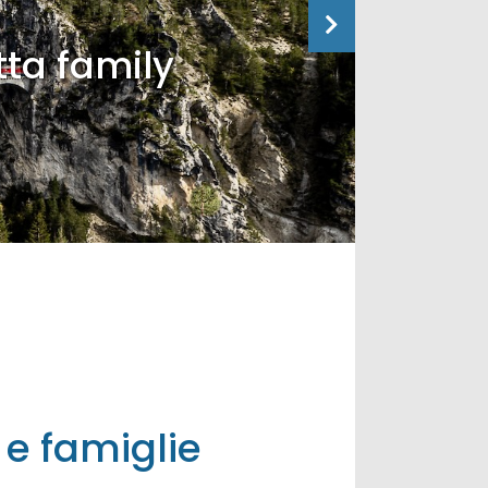
tta family
 e famiglie