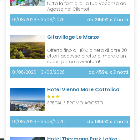
tutta la famiglia: la tua Vacanza ad
Agosto nel Cilento!
01/08/2026 - 31/08/2026
da 2150€
x 7 notti
Gitavillage Le Marze
Offerta fino a -10%: pineta di oltre 20
ettari, accesso diretto al mare e un
super parco avventura!
01/06/2026 - 31/08/2026
da 459€
x 3 notti
Hotel Vienna Mare Cattolica
S
SPECIALE PROMO AGOSTO
01/08/2026 - 31/08/2026
da 1850€
x 7 notti
Hotel Thermana Park Laško