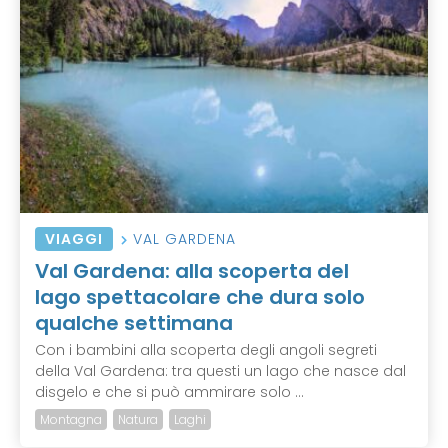
VIAGGI
VAL GARDENA
Val Gardena: alla scoperta del
lago spettacolare che dura solo
qualche settimana
Con i bambini alla scoperta degli angoli segreti
della Val Gardena: tra questi un lago che nasce dal
disgelo e che si può ammirare solo ...
Montagna
Natura
Laghi