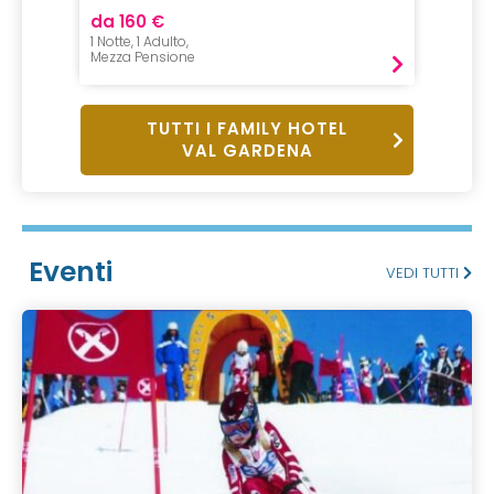
da 160 €
da 52
1 Notte, 1 Adulto,
1 Notte,
Mezza Pensione
All incl
TUTTI I FAMILY HOTEL
VAL GARDENA
Eventi
VEDI TUTTI