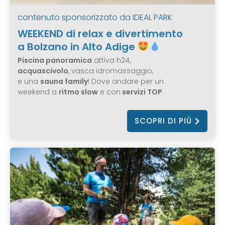
contenuto sponsorizzato da
IDEAL PARK
WEEKEND di relax e divertimento
a Bolzano in Alto Adige
Piscina panoramica
attiva h24,
acquascivolo
, vasca idromassaggio,
e una
sauna family
! Dove andare per un
weekend a
ritmo slow
e con
servizi TOP
.
SCOPRI DI PIÙ