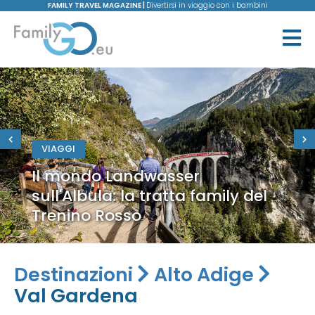
FAMILY TRAVEL MAGAZINE |
Divertirsi in viaggio con i bambini
VIAGGI
Il mondo Landwasser
sull'Albula: la tratta family del
Trenino Rosso
Destinazioni
Alto Adige
Val Gardena