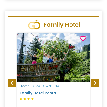
Family Hotel
HOTEL
VAL GARDENA
HOTEL
Family Hotel Posta
Caval
Grand