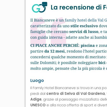
La recensione di
Il Biancaneve è un
family hotel della Val
caratterizzato da uno
stile esclusivo
dove 
famiglie che cercano
servizi di lusso
, e 
con guida interna - adatte anche ai bambini
CI PIACE ANCHE PERCHÉ
:
piscina
e zona
partire
da 12 mesi
, rendono l’hotel parti
concedersi qualche momento di meritato re
sulle Dolomiti; è possibile noleggiare
bici
molto ampie, pensate che la più piccola è
Luogo
Il Family Hotel Biancaneve si trova in una po
piedi dal
centro di Selva di Val Gardena
,
Adige
, grazie al paesaggio mozzafiato del
UNESCO
e alla ricca offerta di sport e dive