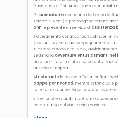
Playstation e Chill Area, stanza per attività r
Gli
animatori
si occupano dei bimbi dai
3 a
saletta “7 Nani”) e propongono attività anch
ann
i è presente un servizio di
assistenza 
Il divertimento continua fuori dall'hotel: in 
(con un servizio di accompagnamento sulle p
in estate ci sono gite in bici, avvicinamento
settimana
avventure entusiasmanti nel
da esperti forestali alla ricerca delle trac
bussola e mappa.
Al
ristorante
la cucina offre un buffet speci
pappe per neonati
, mentre al Miniclub è
forno a microonde, frigorifero, sterilizzatore
Infine, anche i bambini potranno accedere 
corpo, pulizia del viso e mini manicure.