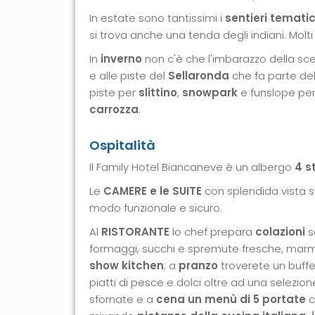
In estate sono tantissimi i
sentieri tematic
si trova anche una tenda degli indiani. Molti
In
inverno
non c'è che l'imbarazzo della sce
e alle piste del
Sellaronda
che fa parte de
piste per
slittino
,
snowpark
e funslope per
carrozza
.
Ospitalità
Il Family Hotel Biancaneve è un albergo
4 s
Le
CAMERE e le SUITE
con splendida vista s
modo funzionale e sicuro.
Al
RISTORANTE
lo chef prepara
colazioni
s
formaggi, succhi e spremute fresche, marm
show kitchen
; a
pranzo
troverete un buffet 
piatti di pesce e dolci oltre ad una selezione
sfornate e a
cena un menù di 5 portate
c