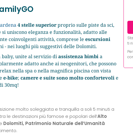
 FamilyGO
 Gardena
4 stelle superior
proprio sulle piste da sci,
si uniscono eleganza e funzionalità, adatto alle
Sta
tante coinvolgenti attività, comprese le
escursioni
ti 
 - nei luoghi più suggestivi delle Dolomiti.
Per
 baby, unite al servizio di
assistenza bimbi
a
con
colarmente adatto anche ai neogenitori, che possono
lax nella spa o nella magnifica piscina con vista
e
e-bike
;
camere e suite sono molto confortevoli
e
 di 30mq!
sizione molto soleggiata e tranquilla a soli 5 minuti a
 tra le destinazioni più famose e popolari dell’
Alto
le
Dolomiti, Patrimonio Naturale dell’Umanità
rtimento.