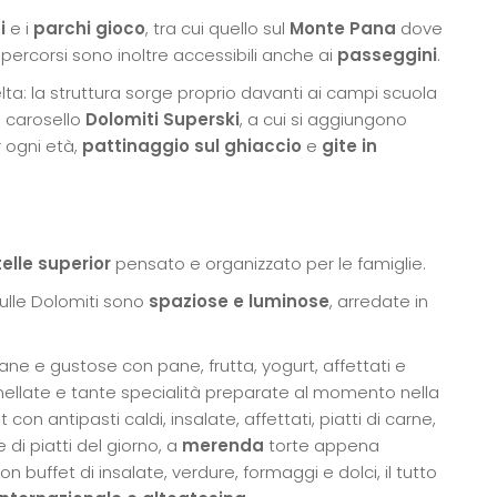
i
e i
parchi gioco
, tra cui quello sul
Monte Pana
dove
 percorsi sono inoltre accessibili anche ai
passeggini
.
lta: la struttura sorge proprio davanti ai campi scuola
l carosello
Dolomiti Superski
, a cui si aggiungono
 ogni età,
pattinaggio sul ghiaccio
e
gite in
telle superior
pensato e organizzato per le famiglie.
ulle Dolomiti sono
spaziose e luminose
, arredate in
ane e gustose con pane, frutta, yogurt, affettati e
ellate e tante specialità preparate al momento nella
con antipasti caldi, insalate, affettati, piatti di carne,
 di piatti del giorno, a
merenda
torte appena
on buffet di insalate, verdure, formaggi e dolci, il tutto