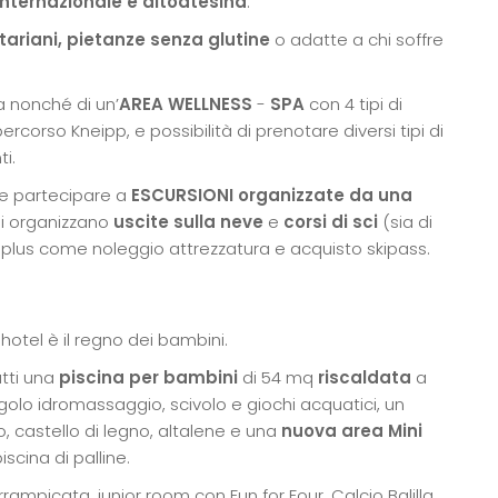
 internazionale e altoatesina
.
tariani, pietanze senza glutine
o adatte a chi soffre
a nonché di un’
AREA WELLNESS
-
SPA
con 4 tipi di
corso Kneipp, e possibilità di prenotare diversi tipi di
ti.
tre partecipare a
ESCURSIONI organizzate da una
si organizzano
uscite sulla neve
e
corsi di sci
(sia di
zi plus come noleggio attrezzatura e acquisto skipass.
hotel è il regno dei bambini.
atti una
piscina per bambini
di 54 mq
riscaldata
a
golo idromassaggio, scivolo e giochi acquatici, un
, castello di legno, altalene e una
nuova area Mini
scina di palline.
rampicata, junior room con Fun for Four, Calcio Balilla,