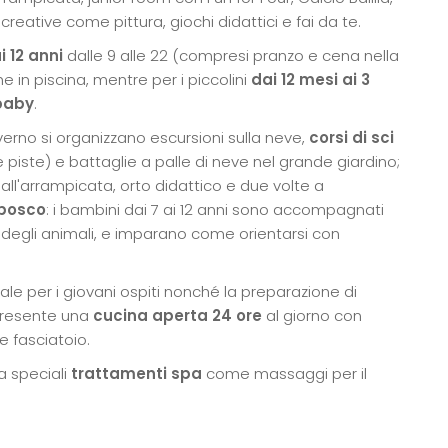
icreative come pittura, giochi didattici e fai da te.
i 12 anni
dalle 9 alle 22 (compresi pranzo e cena nella
e in piscina, mentre per i piccolini
dai 12 mesi ai 3
baby
.
inverno si organizzano escursioni sulla neve,
corsi di sci
iste) e battaglie a palle di neve nel grande giardino;
 all'arrampicata, orto didattico e due volte a
 bosco
: i bambini dai 7 ai 12 anni sono accompagnati
ce degli animali, e imparano come orientarsi con
ale per i giovani ospiti nonché la preparazione di
 presente una
cucina aperta 24 ore
al giorno con
 e fasciatoio.
a speciali
trattamenti spa
come massaggi per il