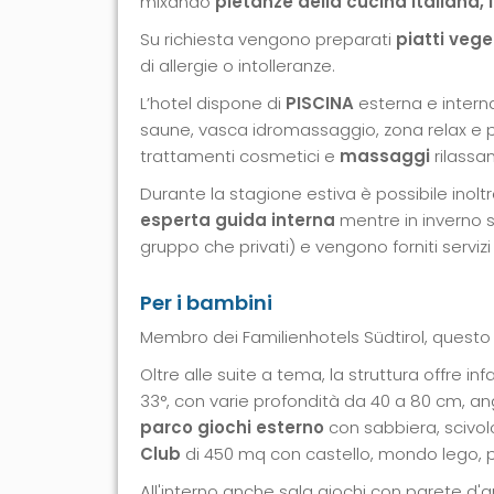
mixando
pietanze della cucina italiana,
Su richiesta vengono preparati
piatti vege
di allergie o intolleranze.
L’hotel dispone di
PISCINA
esterna e intern
saune, vasca idromassaggio, zona relax e per
trattamenti cosmetici e
massaggi
rilassan
Durante la stagione estiva è possibile inol
esperta guida interna
mentre in inverno 
gruppo che privati) e vengono forniti servi
Per i bambini
Membro dei Familienhotels Südtirol, questo 
Oltre alle suite a tema, la struttura offre inf
33°, con varie profondità da 40 a 80 cm, an
parco giochi esterno
con sabbiera, scivolo
Club
di 450 mq con castello, mondo lego, pi
All'interno anche sala giochi con parete d'ar