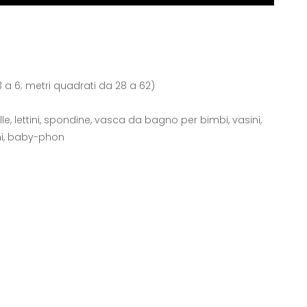
3 a 6; metri quadrati da 28 a 62)
lle, lettini, spondine, vasca da bagno per bimbi, vasini,
ni, baby-phon