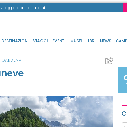
in viaggio con i bambini
DESTINAZIONI
VIAGGI
EVENTI
MUSEI
LIBRI
NEWS
CAMP
L GARDENA
aneve
1
C