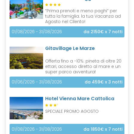
“Prima prenoti e meno paghi” per
tutta la famiglia: la tua Vacanza ad
Agosto nel Cilento!
01/08/2026 - 31/08/2026
da 2150€
x 7 notti
Gitavillage Le Marze
Offerta fino a -10%: pineta di oltre 20
ettari, accesso diretto al mare e un
super parco avventura!
01/06/2026 - 31/08/2026
da 459€
x 3 notti
Hotel Vienna Mare Cattolica
S
SPECIALE PROMO AGOSTO
01/08/2026 - 31/08/2026
da 1850€
x 7 notti