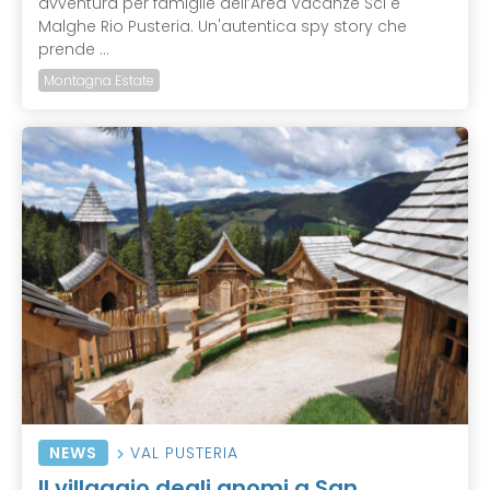
avventura per famiglie dell’Area Vacanze Sci e
Malghe Rio Pusteria. Un'autentica spy story che
prende ...
Montagna Estate
NEWS
VAL PUSTERIA
Il villaggio degli gnomi a San