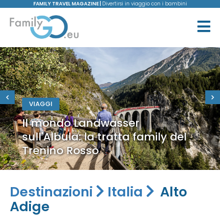
FAMILY TRAVEL MAGAZINE |
Divertirsi in viaggio con i bambini
VIAGGI
Il mondo Landwasser
sull'Albula: la tratta family del
Trenino Rosso
Destinazioni
Italia
Alto
Adige