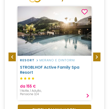
RESORT
MERANO E DINTORNI
HOTEL
STROBLHOF Active Family Spa
Hotel
Resort
Cand
da 155 €
da 12
1 Notte, 1 Adulto,
1 Notte, 
Pensione 3/4
Mezza P