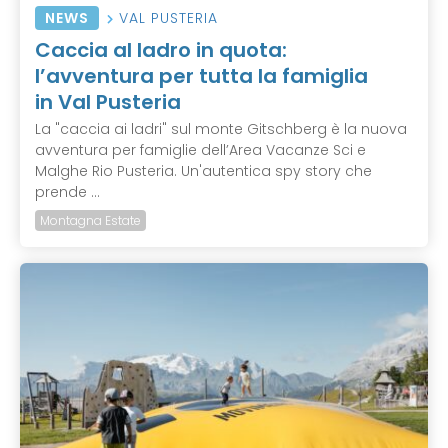
NEWS
VAL PUSTERIA
Caccia al ladro in quota:
l’avventura per tutta la famiglia
in Val Pusteria
La "caccia ai ladri" sul monte Gitschberg è la nuova
avventura per famiglie dell’Area Vacanze Sci e
Malghe Rio Pusteria. Un'autentica spy story che
prende ...
Montagna Estate