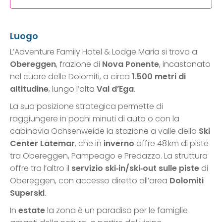
Luogo
L’Adventure Family Hotel & Lodge Maria si trova a
Obereggen
, frazione di
Nova Ponente
, incastonato
nel cuore delle Dolomiti, a circa
1.500 metri di
altitudine
, lungo l’alta
Val d’Ega
.
La sua posizione strategica permette di
raggiungere in pochi minuti di auto o con la
cabinovia Ochsenweide la stazione a valle dello
Ski
Center Latemar
, che in
inverno
offre 48 km di piste
tra Obereggen, Pampeago e Predazzo. La struttura
offre tra l’altro il
servizio ski‑in/ski‑out
sulle piste
di
Obereggen, con accesso diretto all’area
Dolomiti
Superski
.
In
estate
la zona è un paradiso per le famiglie