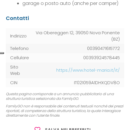
garage o posto auto (anche per camper)
Contatti
Via Obereggen 12, 39050 Nova Ponente
Indirizzo
(BZ)
Telefono
00390471615772
Cellulare
00393924578445
Sito
https://www.hotel-maria.it/it/
Web
CIN
IT021059A1DHXQDV8O
Questa pagina corrisponde a un annuncio pubblicitario di una
struttura turistica selezionata da FamilyGO.
FamilyGO non è responsabile dei contenuti testuali nonché dei prezzi
riportati, di competenza della struttura turistica, la quale interagisce
direttamente con l’utente finale.
SALVA NEI PREFERITI