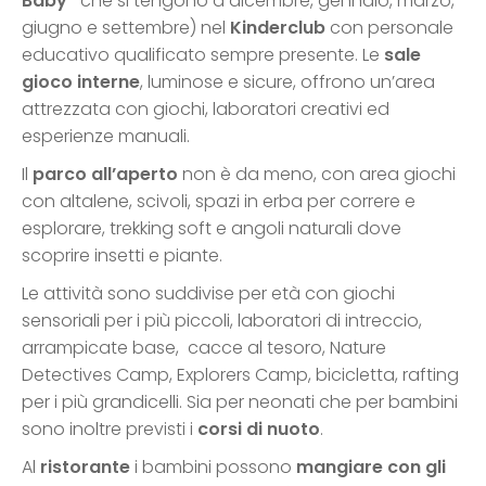
Baby”
che si tengono a dicembre, gennaio, marzo,
giugno e settembre) nel
Kinderclub
con personale
educativo qualificato sempre presente. Le
sale
gioco interne
, luminose e sicure, offrono un’area
attrezzata con giochi, laboratori creativi ed
esperienze manuali.
Il
parco all’aperto
non è da meno, con area giochi
con altalene, scivoli, spazi in erba per correre e
esplorare, trekking soft e angoli naturali dove
scoprire insetti e piante.
Le attività sono suddivise per età con giochi
sensoriali per i più piccoli, laboratori di intreccio,
arrampicate base, cacce al tesoro, Nature
Detectives Camp, Explorers Camp, bicicletta, rafting
per i più grandicelli. Sia per neonati che per bambini
sono inoltre previsti i
corsi di nuoto
.
Al
ristorante
i bambini possono
mangiare con gli