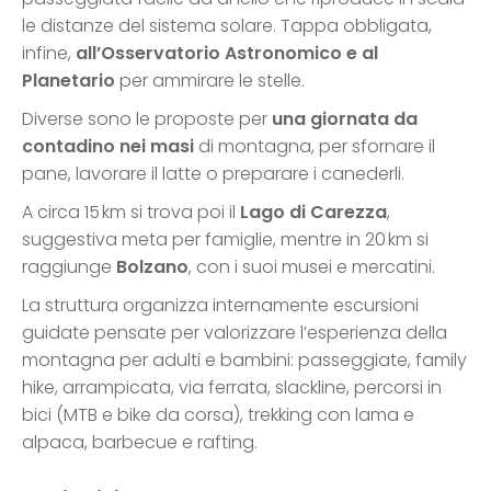
le distanze del sistema solare. Tappa obbligata,
infine,
all’Osservatorio Astronomico e al
Planetario
per ammirare le stelle.
Diverse sono le proposte per
una giornata da
contadino nei masi
di montagna, per sfornare il
pane, lavorare il latte o preparare i canederli.
A circa 15 km si trova poi il
Lago di Carezza
,
suggestiva meta per famiglie, mentre in 20 km si
raggiunge
Bolzano
, con i suoi musei e mercatini.
La struttura organizza internamente escursioni
guidate pensate per valorizzare l’esperienza della
montagna per adulti e bambini: passeggiate, family
hike, arrampicata, via ferrata, slackline, percorsi in
bici (MTB e bike da corsa), trekking con lama e
alpaca, barbecue e rafting.