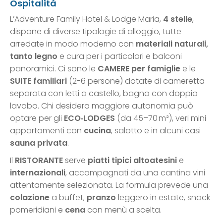
Ospitalità
L’Adventure Family Hotel & Lodge Maria,
4 stelle
,
dispone di diverse tipologie di alloggio, tutte
arredate in modo moderno con
materiali naturali,
tanto legno
e cura per i particolari e balconi
panoramici. Ci sono le
CAMERE per famiglie
e le
SUITE familiari
(2-6 persone) dotate di cameretta
separata con letti a castello, bagno con doppio
lavabo. Chi desidera maggiore autonomia può
optare per gli
ECO‑LODGES
(da 45–70 m²), veri mini
appartamenti con
cucina
, salotto e in alcuni casi
sauna privata
.
Il
RISTORANTE
serve
piatti tipici altoatesini
e
internazionali
, accompagnati da una cantina vini
attentamente selezionata. La formula prevede una
colazione
a buffet,
pranzo
leggero in estate, snack
pomeridiani e
cena
con menù a scelta.