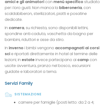
amici e gli animatori
con
menù specifico
studiato
per i loro gusti. Non manca la
biberoneria
, con
scaldabiberon, sterilizzatori, piatti e posatine
dedicate.
In
camera
, su richiesta, sono disponibili lettini,
spondine anti‑caduta, vaschetta da bagno per
bambini, riduttori e asse da stiro.
In
inverno
i bimbi vengono
accompagnati ai corsi
sci
e riportati direttamente in hotel al termine delle
lezioni; in
estate
invece partecipano ai
camp
con
uscite avventura, pranzo nel bosco, escursioni
guidate e laboratori a tema.
Servizi Family
SISTEMAZIONE
camere per famiglie (posti letto: da 2 a 4;