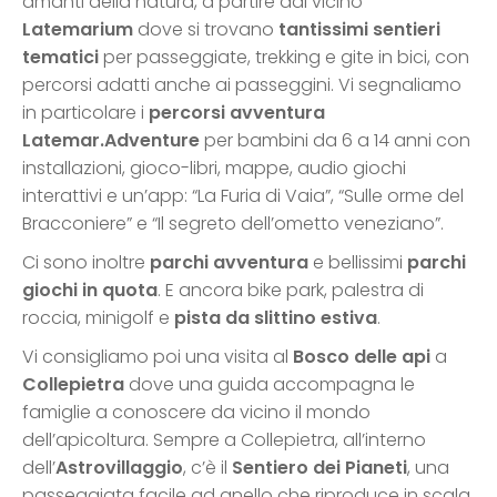
amanti della natura, a partire dal vicino
Latemarium
dove si trovano
tantissimi sentieri
tematici
per passeggiate, trekking e gite in bici, con
percorsi adatti anche ai passeggini. Vi segnaliamo
in particolare i
percorsi avventura
Latemar.Adventure
per bambini da 6 a 14 anni con
installazioni, gioco-libri, mappe, audio giochi
interattivi e un’app: “La Furia di Vaia”, “Sulle orme del
Bracconiere” e “Il segreto dell’ometto veneziano”.
Ci sono inoltre
parchi avventura
e bellissimi
parchi
giochi in quota
. E ancora bike park, palestra di
roccia, minigolf e
pista da slittino estiva
.
Vi consigliamo poi una visita al
Bosco delle api
a
Collepietra
dove una guida accompagna le
famiglie a conoscere da vicino il mondo
dell’apicoltura. Sempre a Collepietra, all’interno
dell’
Astrovillaggio
, c’è il
Sentiero dei Pianeti
, una
passeggiata facile ad anello che riproduce in scala