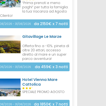
“Prima prenoti e meno
paghi” per tutta la famiglia:
la tua Vacanza ad Agosto
 Cilento!
da 2150€
x 7 notti
/08/2026 - 31/08/2026
Gitavillage Le Marze
Offerta fino a -10%: pineta di
oltre 20 ettari, accesso
diretto al mare e un super
parco avventura!
da 459€
x 3 notti
/06/2026 - 31/08/2026
Hotel Vienna Mare
Cattolica
S
SPECIALE PROMO AGOSTO
da 1850€
x 7 notti
/08/2026 - 31/08/2026