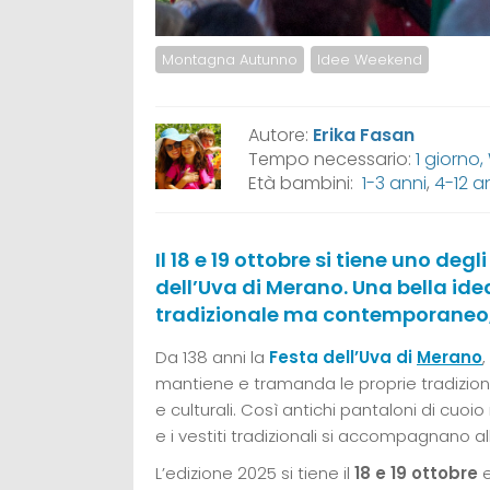
Montagna Autunno
Idee Weekend
Autore:
Erika Fasan
Tempo necessario:
1 giorno
Età bambini:
1-3 anni
,
4-12 a
Il 18 e 19 ottobre si tiene uno degl
dell’Uva di Merano. Una bella id
tradizionale ma contemporaneo, di 
Da 138 anni la
Festa dell’Uva di
Merano
,
mantiene e tramanda le proprie tradizio
e culturali. Così antichi pantaloni di c
e i vestiti tradizionali si accompagnano 
L’edizione 2025 si tiene il
18 e 19 ottobre
e