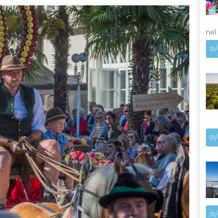
nel
01
01
01