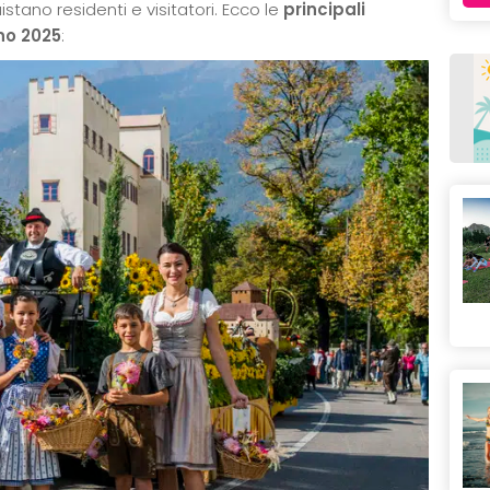
istano residenti e visitatori. Ecco le
principali
ano 2025
: