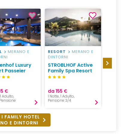
L
MERANO E
RESORT
MERANO E
HOTEL
M
ORNI
DINTORNI
DINTORNI
lenhof Luxury
STROBLHOF Active
Hotel Sch
rt Passeier
Family Spa Resort
(Schenna 
S
35 €
da 155 €
da 2025 €
 1 Adulto,
1 Notte, 1 Adulto,
5 Notti, 2 Adul
Pensione
Pensione 3/4
Mezza Pensio
 I FAMILY HOTEL
NO E DINTORNI