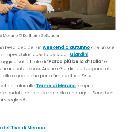
 di Merano © Karlheinz Sollbauer
na bella idea per un
weekend d’autunno
che unisce
ni. Imperdibili in questo periodo i
Giardini
ggiudicati il titolo di “
Parco più bello d’Italia
” e
che incanta i sensi. Anche i Giardini partecipano alla
astello e quello che porta l’imperatrice Sissi.
nata di relax alle
Terme di Merano
, proprio
 e circondate dalla bellezza delle montagne. Sono ben
ui scegliere!
 dell’Uva di Merano