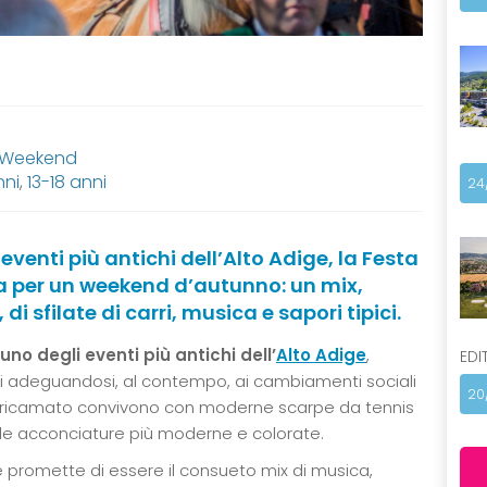
, Weekend
nni
,
13-18 anni
24
i eventi più antichi dell’Alto Adige, la Festa
ea per un weekend d’autunno: un mix,
sfilate di carri, musica e sapori tipici.
uno degli eventi più antichi dell’
Alto Adige
,
EDI
ni adeguandosi, al contempo, ai cambiamenti sociali
20
uoio ricamato convivono con moderne scarpe da tennis
alle acconciature più moderne e colorate.
 promette di essere il consueto mix di musica,