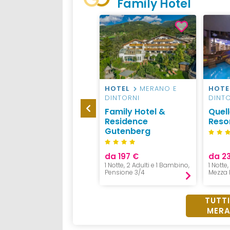
Family Hotel
HOTEL
MERANO E
HOTEL
MERANO E
HOTE
DINTORNI
DINTORNI
DINT
Hotel Schwefelbad
Family Hotel &
Quel
(Schenna Resort)
Residence
Reso
Gutenberg
S
da 2025 €
da 197 €
da 2
5 Notti, 2 Adulti e 1 Bambino,
1 Notte, 2 Adulti e 1 Bambino,
1 Notte,
Mezza Pensione
Pensione 3/4
Mezza 
TUTTI
MERA