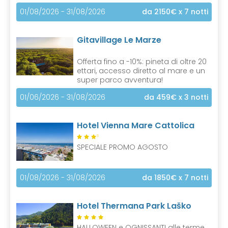
01/08/2026 - 31/08/2026
da 2150€
x 7 notti
Gitavillage Le Marze
Offerta fino a -10%: pineta di oltre 20
ettari, accesso diretto al mare e un
super parco avventura!
01/06/2026 - 31/08/2026
da 459€
x 3 notti
Hotel Vienna Mare Cattolica
S
SPECIALE PROMO AGOSTO
01/08/2026 - 31/08/2026
da 1850€
x 7 notti
Hotel Thermana Park Laško
HALLOWEEN e OGNISSANTI alle terme