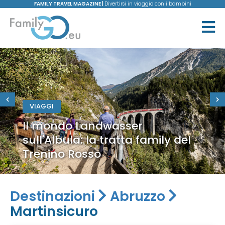
FAMILY TRAVEL MAGAZINE |
Divertirsi in viaggio con i bambini
VIAGGI
Il mondo Landwasser
sull'Albula: la tratta family del
Trenino Rosso
Destinazioni
Abruzzo
Martinsicuro