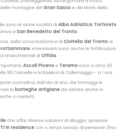
stro paese: passeggiando sul lungomare è infatti
a delle montagne del
Gran Sasso
e dei Monti della
le sono le vicine località di
Alba Adriatica
,
Tortoreto
 arriva a
San Benedetto del Tronto
.
zona, dalla rocca borbonica di
Civitella del Tronto
ai
rottammare
; interessanti sono anche le fortificazioni
zzi rinascimentali di
Offida
.
 importanti,
Ascoli Piceno
e
Teramo
sono a circa 30
le 99 Cannelle e la Basilica di Collemaggio - a 1 ora.
zione contadina, dall'olio al vino, dai formaggi ai
rose le
botteghe artigiane
da visitare anche in
iche o merletti.
lle
che offre diverse soluzioni di alloggio: spaziose
I in residence
con o senza servizio di pensione (fino