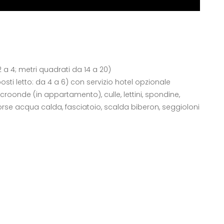
 a 4; metri quadrati da 14 a 20)
ti letto: da 4 a 6) con servizio hotel opzionale
icroonde (in appartamento), culle, lettini, spondine,
rse acqua calda, fasciatoio, scalda biberon, seggioloni