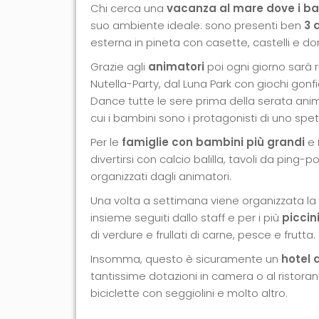
Chi cerca una
vacanza al mare dove i ba
suo ambiente ideale: sono presenti ben
3 
esterna in pineta con casette, castelli e don
Grazie agli
animatori
poi ogni giorno sarà r
Nutella-Party, dal Luna Park con giochi gonfiab
Dance tutte le sere prima della serata ani
cui i bambini sono i protagonisti di uno spe
Per le
famiglie con bambini più grandi
e
divertirsi con calcio balilla, tavoli da ping-p
organizzati dagli animatori.
Una volta a settimana viene organizzata la
insieme seguiti dallo staff e per i più
piccin
di verdure e frullati di carne, pesce e frutta.
Insomma, questo è sicuramente un
hotel 
tantissime dotazioni in camera o al ristorant
biciclette con seggiolini e molto altro.