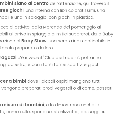
mbini siano al centro
dell’attenzione, qui troverà il
aree giochi
, una interna con libri coloratissimi, una
doli e una in spiaggia, con giochi in plastica.
icco di attività, dalla Merenda del pomeriggio al
ili all’arrivo in spiaggia di mitici supereroi, dalla Baby
mazione al
Baby Show
, una serata indimenticabile in
ttacolo preparato da loro.
ragazzi
c’è invece il "Club dei Lupetti”: potranno
ong, palestra, e con i tanti tornei sportivi e giochi
cena bimbi
dove i piccoli ospiti mangiano tutti
i
vengono preparati brodi vegetali o di carne, passati
a misura di bambini
, e lo dimostrano anche le
e, come culle, spondine, sterilizzatori, passeggini,