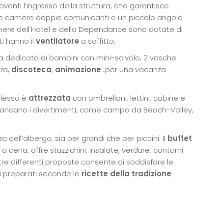
vanti l’ingresso della struttura, che garantisce
vere camere doppie comunicanti o un piccolo angolo
mere dell'Hotel e della Dependance sono dotate di
i hanno il
ventilatore
a soffitto.
na dedicata ai bambini con mini-scivolo, 2 vasche
tra,
discoteca
,
animazione
…per una vacanza
plesso è
attrezzata
con ombrelloni, lettini, cabine e
ancano i divertimenti, come campo da Beach-Volley,
 dell’albergo, sia per grandi che per piccini. Il
buffet
a cena, offre stuzzichini, insalate, verdure, contorni
a tre differenti proposte consente di soddisfare le
ti preparati seconde le
ricette della tradizione