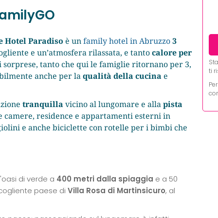
 FamilyGO
e Hotel Paradiso
è un
family hotel in Abruzzo
3
gliente e un’atmosfera rilassata, e tanto
calore per
Sta
i sorprese, tanto che qui le famiglie ritornano per 3,
ti 
babilmente anche per la
qualità della cucina
e
Per
con
sizione
tranquilla
vicino al lungomare e alla
pista
ne camere, residence e appartamenti esterni in
giolini e anche biciclette con rotelle per i bimbi che
'oasi di verde a
400 metri dalla spiaggia
e a 50
ccogliente paese di
Villa Rosa di Martinsicuro
, al