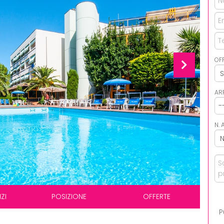
OF
AR
N. 
ZI
POSIZIONE
OFFERTE
P