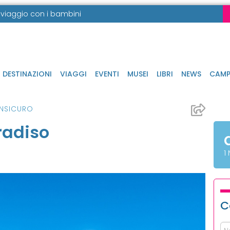
in viaggio con i bambini
DESTINAZIONI
VIAGGI
EVENTI
MUSEI
LIBRI
NEWS
CAMP
INSICURO
radiso
1
C