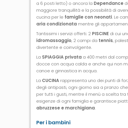
a 6 posti letto) o ancora la
Dependance
da
maggiore tranquillità e la possibilità di a
cucina per le
famiglie con neonati
. Le ca
aria condizionata
mentre gli appartament
Tantissimi i servizi offerti: 2
PISCINE
di cui u
idromassaggio
, 2 campi da
tennis
, pales
divertente e coinvolgente.
La
SPIAGGIA privata
a 400 metri dal com
docce con acqua calda e anche qui non m
canoe e ginnastica in acqua.
La
CUCINA
rappresenta uno dei punti di forza
degli antipasti, ogni giorno sia a pranzo che 
per tutti i gusti, mentre il menù a scelta tr
esigenze di ogni famiglia e garantisce piat
abruzzese e marchigiana
.
Per i bambini