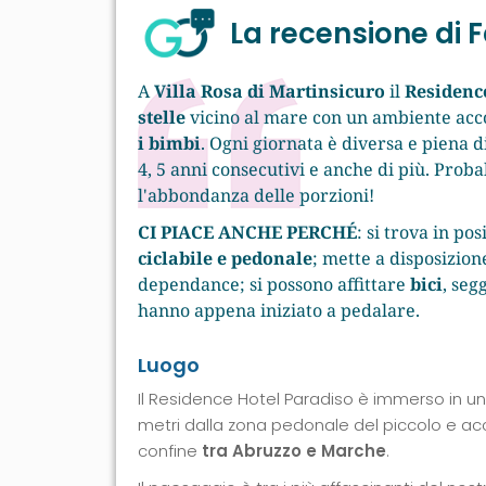
La recensione di
A
Villa Rosa di Martinsicuro
il
Residenc
stelle
vicino al mare con un ambiente acco
i bimbi
. Ogni giornata è diversa e piena d
4, 5 anni consecutivi e anche di più. Pro
l'abbondanza delle porzioni!
CI PIACE ANCHE PERCHÉ
: si trova in po
ciclabile e pedonale
; mette a disposizio
dependance; si possono affittare
bici
, seg
hanno appena iniziato a pedalare.
Luogo
Il Residence Hotel Paradiso è immerso in un
metri dalla zona pedonale del piccolo e a
confine
tra Abruzzo e Marche
.