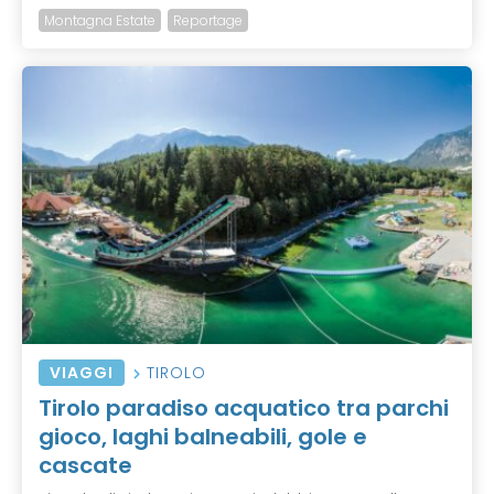
Montagna Estate
Reportage
VIAGGI
TIROLO
Tirolo paradiso acquatico tra parchi
gioco, laghi balneabili, gole e
cascate