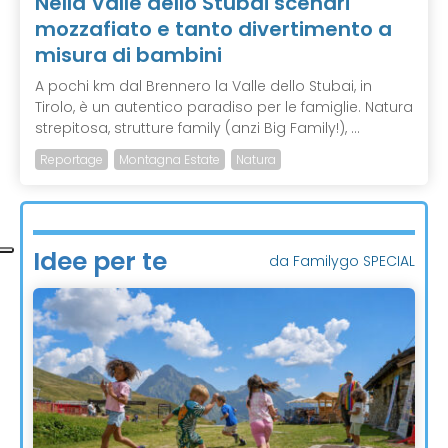
Nella Valle dello Stubai scenari
mozzafiato e tanto divertimento a
misura di bambini
A pochi km dal Brennero la Valle dello Stubai, in
Tirolo, è un autentico paradiso per le famiglie. Natura
strepitosa, strutture family (anzi Big Family!), ...
Reportage
Montagna Estate
Natura
Idee per te
da Familygo SPECIAL