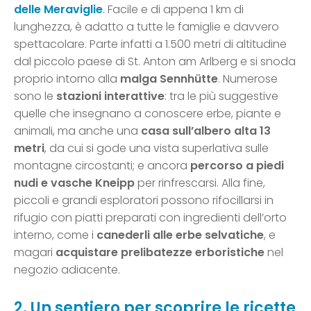
delle Meraviglie
. Facile e di appena 1 km di
lunghezza, è adatto a tutte le famiglie e davvero
spettacolare. Parte infatti a 1.500 metri di altitudine
dal piccolo paese di St. Anton am Arlberg e si snoda
proprio intorno alla
malga Sennhütte
. Numerose
sono le
stazioni interattive
: tra le più suggestive
quelle che insegnano a conoscere erbe, piante e
animali, ma anche una
casa sull’albero alta 13
metri
, da cui si gode una vista superlativa sulle
montagne circostanti; e ancora
percorso a piedi
nudi e vasche Kneipp
per rinfrescarsi. Alla fine,
piccoli e grandi esploratori possono rifocillarsi in
rifugio con piatti preparati con ingredienti dell’orto
interno, come i
canederli alle erbe selvatiche
, e
magari
acquistare prelibatezze erboristiche
nel
negozio adiacente.
2. Un sentiero per scoprire le ricette