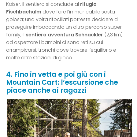
Kaiser. Il sentiero si conclude al
rifugio
Fischbachalm
dove fare l’immancabile sosta
golosa; una volta rifocillati potreste decidere di
proseguire imboccando un altro percorso super
family, il
sentiero avventura Schnackler
(2,3 km):
ad aspettare i bambini ci sono reti su cui
arrampicarsi, tronchi dove trovare l’equilibrio e
molte altre stazioni di gioco.
4. Fino in vetta e poi giù con i
Mountain Cart: l’escursione che
piace anche ai ragazzi