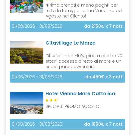
“Prima prenoti e meno paghi” per
tutta la famiglia: la tua Vacanza ad
Agosto nel Cilento!
01/08/2026 - 31/08/2026
da 2150€
x 7 notti
Gitavillage Le Marze
Offerta fino a -10%: pineta di oltre 20
ettari, accesso diretto al mare e un
super parco avventura!
01/06/2026 - 31/08/2026
da 459€
x 3 notti
Hotel Vienna Mare Cattolica
S
SPECIALE PROMO AGOSTO
01/08/2026 - 31/08/2026
da 1850€
x 7 notti