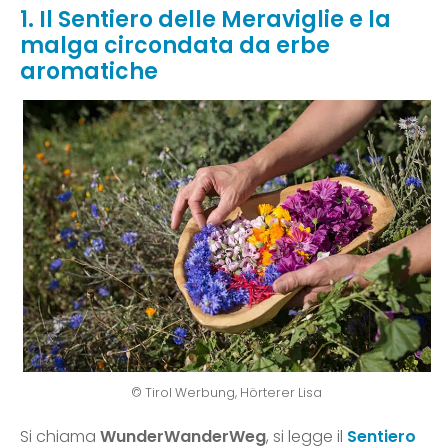
1. Il Sentiero delle Meraviglie e la
malga circondata da erbe
aromatiche
© Tirol Werbung, Hörterer Lisa
Si chiama
WunderWanderWeg
, si legge il
Sentiero