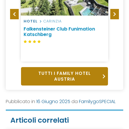
HOTEL
CARINZIA
HOTEL
Falkensteiner Club Funimation
Falke
Katschberg
Sonn
TUTTI I FAMILY HOTEL
AUSTRIA
Pubblicato in
16 Giugno 2025
da
FamilygoSPECIAL
Articoli correlati