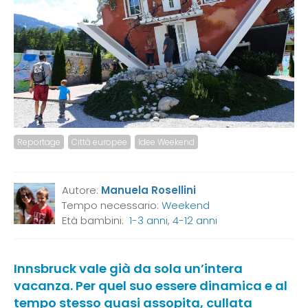
Reportage
Città europee
Idee Weekend
Autore:
Manuela Rosellini
Tempo necessario:
Weekend
Età bambini:
1-3 anni
,
4-12 anni
Innsbruck vale già da sola un’intera
vacanza. Per quel suo essere dinamica e al
tempo stesso quasi assopita, cullata