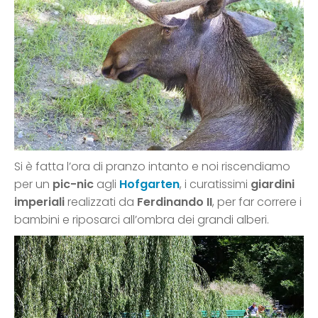
Si è fatta l’ora di pranzo intanto e noi riscendiamo
per un
pic-nic
agli
Hofgarten
, i curatissimi
giardini
imperiali
realizzati da
Ferdinando II
, per far correre i
bambini e riposarci all’ombra dei grandi alberi.