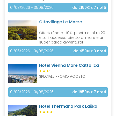
01/08/2026 - 31/08/2026
da 2150€
x 7 notti
Gitavillage Le Marze
Offerta fino a -10%: pineta di oltre 20
ettari, accesso diretto al mare e un
super parco avventura!
01/06/2026 - 31/08/2026
da 459€
x 3 notti
Hotel Vienna Mare Cattolica
S
SPECIALE PROMO AGOSTO
01/08/2026 - 31/08/2026
da 1850€
x 7 notti
Hotel Thermana Park Laško