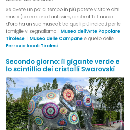
Se avete un po’ di tempo in più potete visitare altri
musei (ce ne sono tantissimi, anche il Tettuccio
d’oro ha un suo museo): tra quelli più indicati per le
famiglie vi segnaliamo il
Museo dell’Arte Popolare
Tirolese
, il
Museo delle Campane
e quello delle
Ferrovie locali Tiro
l
esi
.
Secondo giorno: il gigante verde e
lo scintillio dei cristalli Swarovski