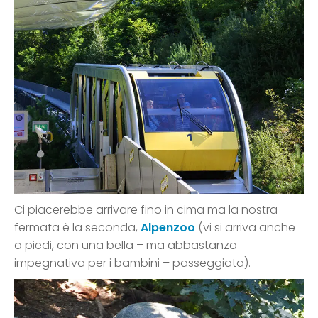
Ci piacerebbe arrivare fino in cima ma la nostra
fermata è la seconda,
Alpenzoo
(vi si arriva anche
a piedi, con una bella – ma abbastanza
impegnativa per i bambini – passeggiata).