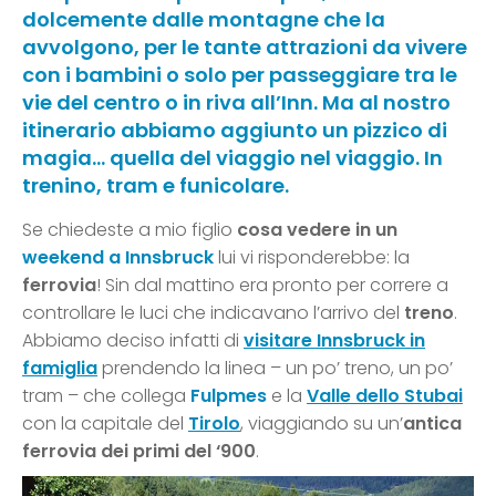
dolcemente dalle montagne che la
avvolgono, per le tante attrazioni da vivere
con i bambini o solo per passeggiare tra le
vie del centro o in riva all’Inn. Ma al nostro
itinerario abbiamo aggiunto un pizzico di
magia… quella del viaggio nel viaggio. In
trenino, tram e funicolare.
Se chiedeste a mio figlio
cosa vedere in un
weekend a
Innsbruck
lui vi risponderebbe: la
ferrovia
! Sin dal mattino era pronto per correre a
controllare le luci che indicavano l’arrivo del
treno
.
Abbiamo deciso infatti di
visitare Innsbruck in
famiglia
prendendo la linea – un po’ treno, un po’
tram – che collega
Fulpmes
e la
Valle dello Stubai
con la capitale del
Tirolo
, viaggiando su un’
antica
ferrovia dei primi del ‘900
.