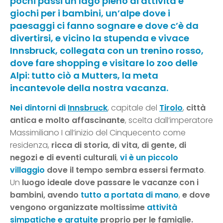
pochi passi un lago pieno di attività e
giochi per i bambini, un’alpe dove i
paesaggi ci fanno sognare e dove c’è da
divertirsi, e vicino la stupenda e vivace
Innsbruck, collegata con un trenino rosso,
dove fare shopping e visitare lo zoo delle
Alpi: tutto ciò a Mutters, la meta
incantevole della nostra vacanza.
Nei dintorni di
Innsbruck
, capitale del
Tirolo
,
città
antica e molto affascinante
, scelta dall’imperatore
Massimiliano I all’inizio del Cinquecento come
residenza,
ricca di storia, di vita, di gente, di
negozi e di eventi culturali
,
vi è un piccolo
villaggio
dove il tempo sembra essersi fermato
.
Un
luogo ideale dove passare le vacanze con i
bambini, avendo
tutto a portata di mano
,
e dove
vengono organizzate moltissime
attività
simpatiche e gratuite
proprio per le famiglie.