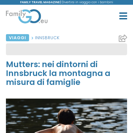
FAMILY TRAVEL MAGAZINE |
Divertirsi in viaggio con i bambini
VIAGGI
INNSBRUCK
Mutters: nei dintorni di
Innsbruck la montagna a
misura di famiglie