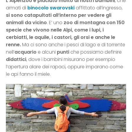
L’Alpenzoo è piaciuto molto ai nostri bambini
, che
armati di
binocolo swarovski
affittato all’ingresso,
si sono catapultati all’interno per vedere gli
animali da vicino
. E’ uno
zoo di montagna con 150
specie che vivono nelle Alpi, come i lupi, i
cerbiatti, le aquile, i castori, gli orsi e anche le
renne.
Ma ci sono anche i pesci di lago e di torrente
nell’
acquario
e alcuni
punti
che possiamo definire
didattici
, dove i bambini misurano per esempio
l’apertura alare dei rapaci, oppure imparano come
le api fanno il miele.