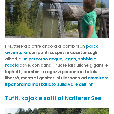
Il Muttereralp offre ancora ai bambini un
parco
avventura
,
con ponti sospesi e casette sugli
alberi
, e
un percorso acqua, legno, sabbia e
roccia
dove,
con canali, ruote idrauliche giganti e
laghetti, bambini e ragazzi giocano in totale
libertà, mentre i genitori si rilassano ad
ammirare
il panorama mozzafiato sulla Valle dell’Inn
.
Tuffi, kajak e salti al Natterer See