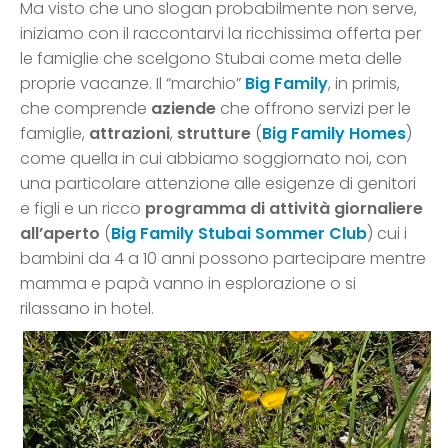
Ma visto che uno slogan probabilmente non serve,
iniziamo con il raccontarvi la ricchissima offerta per
le famiglie che scelgono Stubai come meta delle
proprie vacanze. Il “marchio”
Big Family
, in primis,
che comprende
aziende
che offrono servizi per le
famiglie,
attrazioni
,
strutture
(
Big Family Homes
)
come quella in cui abbiamo soggiornato noi, con
una particolare attenzione alle esigenze di genitori
e figli e un ricco
programma di attività giornaliere
all’aperto
(
Big Family Stubai Sommer Club
) cui i
bambini da 4 a 10 anni possono partecipare mentre
mamma e papà vanno in esplorazione o si
rilassano in hotel.