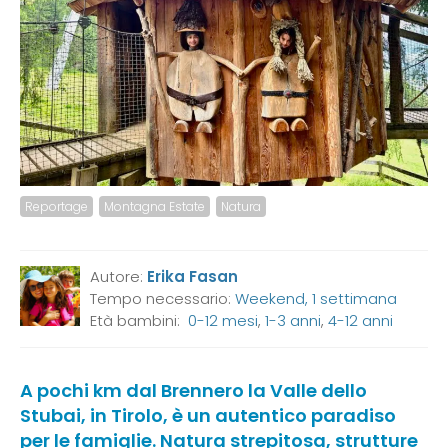
Reportage
Montagna Estate
Natura
Autore:
Erika Fasan
Tempo necessario:
Weekend, 1 settimana
Età bambini:
0-12 mesi
,
1-3 anni
,
4-12 anni
A pochi km dal Brennero la Valle dello
Stubai, in Tirolo, è un autentico paradiso
per le famiglie. Natura strepitosa, strutture