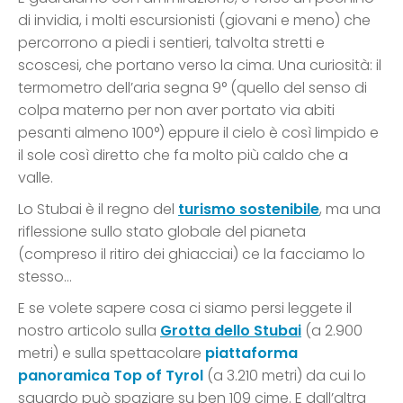
di invidia, i molti escursionisti (giovani e meno) che
percorrono a piedi i sentieri, talvolta stretti e
scoscesi, che portano verso la cima. Una curiosità: il
termometro dell’aria segna 9° (quello del senso di
colpa materno per non aver portato via abiti
pesanti almeno 100°) eppure il cielo è così limpido e
il sole così diretto che fa molto più caldo che a
valle.
Lo Stubai è il regno del
turismo sostenibile
, ma una
riflessione sullo stato globale del pianeta
(compreso il ritiro dei ghiacciai) ce la facciamo lo
stesso…
E se volete sapere cosa ci siamo persi leggete il
nostro articolo sulla
Grotta dello Stubai
(a 2.900
metri) e sulla spettacolare
piattaforma
panoramica Top of Tyrol
(a 3.210 metri) da cui lo
sguardo può spaziare su ben 109 cime. E dall’altra