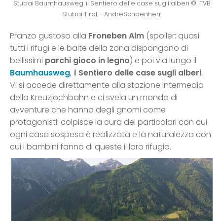
Stubai Baumhausweg: il Sentiero delle case sugli alberi © TVB
Stubai Tirol – AndreSchoenherr
Pranzo gustoso alla
Froneben Alm
(spoiler: quasi
tutti i rifugi e le baite della zona dispongono di
bellissimi
parchi gioco in legno
) e poi via lungo il
Baumhausweg
, il
Sentiero delle case sugli alberi
.
Vi si accede direttamente alla stazione intermedia
della Kreuzjochbahn e ci svela un mondo di
avventure che hanno degli gnomi come
protagonisti: colpisce la cura dei particolari con cui
ogni casa sospesa è realizzata e la naturalezza con
cui i bambini fanno di queste il loro rifugio.