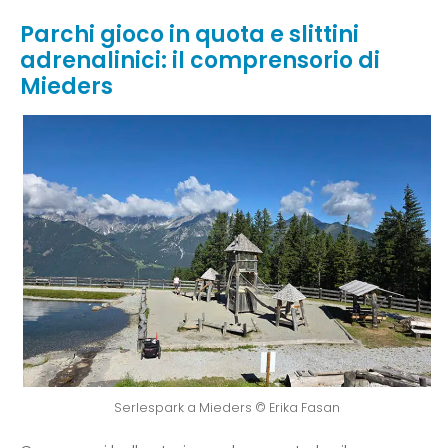
Parchi gioco in quota e slittini
adrenalinici: il comprensorio di
Mieders
Serlespark a Mieders © Erika Fasan