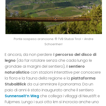
Ponte sospeso arancione. © TVB Stubai Tirol – Andre
Schoenherr
E ancora, da non perdere il
percorso del disco di
legno
(da far rotolare senza che cada lungo le
grondaie ai margini del sentiero), il
sentiero
naturalistico
con stazioni interattive per conoscere
la flora e la fauna della regione e la
piattaforma
StubaiBlick
da cui ammirare il panorama. Da un
paio di anni è stato inaugurato anche il sentiero
Sunnenseit’n Weg
che collega i villaggi di Neustift e
Fulpmes. Lungo i suoi otto km si incrocia anche uno