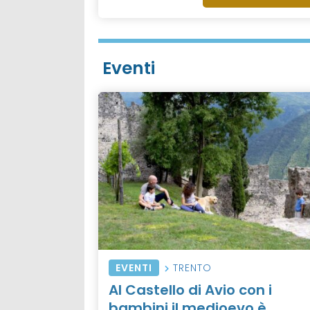
Eventi
EVENTI
TRENTO
Al Castello di Avio con i
bambini il medioevo è