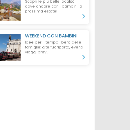
Scopri le più belle località
dove andare con i bambini la
prossima estate!
WEEKEND CON BAMBINI
Idee per il tempo libero delle
famiglie: gite fuoriporta, eventi,
viaggi brevi.
AL DI SOLE
RESIDENCE
VAL DI
HOTEL
BRENT
FIEMME
el
Elgus Nature
Veronza Family
Retreat a San
Hotel & Residence
Giacomo,
Brentonico
da 81 €
da 506 €
Bambino,
1 Notte, 1 Adulto,
1 Notte, 2 Adulti e 2
one
Mezza Pensione
Pensione 3/4