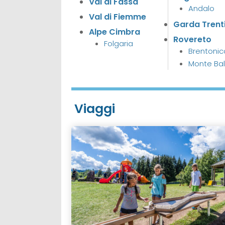
Val di Fassa
Andalo
Val di Fiemme
Garda Trent
Alpe Cimbra
Rovereto
Folgaria
Brentonic
Monte Ba
Viaggi