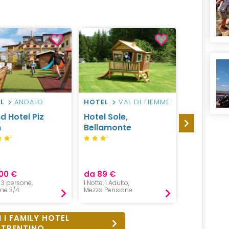
L
ANDALO
HOTEL
VAL DI FIEMME
HOTEL
V
d Hotel Piz
Hotel Sole,
Sport Hot
n
Bellamonte
Vittoria
S
S
00 €
da 89 €
da 110 €
, 3 persone,
1 Notte, 1 Adulto,
1 Adulto + 1 
ne 3/4
Mezza Pensione
Mezza Pensi
 I FAMILY HOTEL
TRENTINO