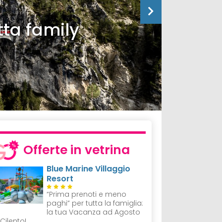
tta family
Offerte in vetrina
Blue Marine Villaggio
Resort
“Prima prenoti e meno
paghi” per tutta la famiglia:
la tua Vacanza ad Agosto
 Cilento!