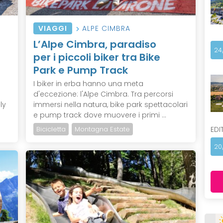
VIAGGI
ALPE CIMBRA
L’Alpe Cimbra, paradiso
24
per i piccoli biker tra Bike
Park e Pump Track
I biker in erba hanno una meta
d'eccezione: l'Alpe Cimbra. Tra percorsi
ly
immersi nella natura, bike park spettacolari
e pump track dove muovere i primi ...
EDI
Bicicletta
Montagna Estate
20