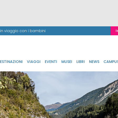
i in viaggio con i bambini
I
ESTINAZIONI
VIAGGI
EVENTI
MUSEI
LIBRI
NEWS
CAMPU