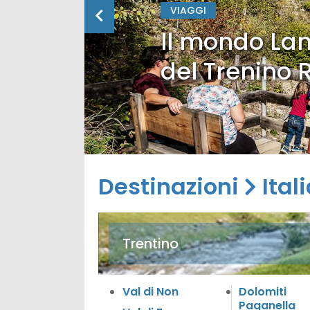
VIAGGI
Il mondo Lan
del Trenino 
Destinazioni
Ital
Trentino
Val di Non
Dolomiti
Paganella