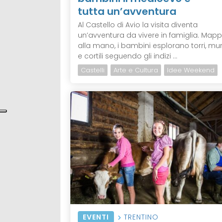
tutta un’avventura
Al Castello di Avio la visita diventa
un’avventura da vivere in famiglia. Map
alla mano, i bambini esplorano torri, mu
e cortili seguendo gli indizi ...
Castelli
Arte e Cultura
Idee Weekend
EVENTI
TRENTINO