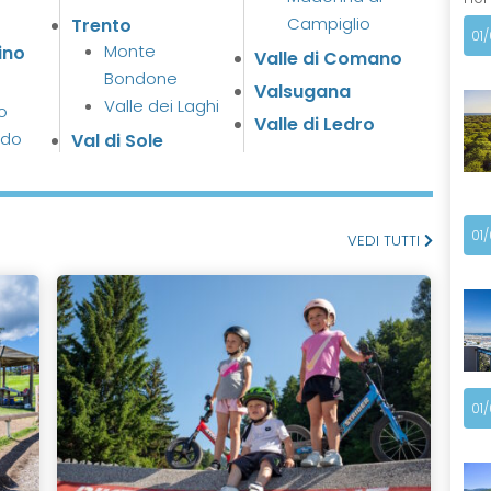
Campiglio
Trento
01
Monte
ino
Valle di Comano
Bondone
Valsugana
Valle dei Laghi
o
Valle di Ledro
ldo
Val di Sole
01
VEDI TUTTI
01