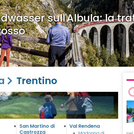
dwasser sull'Albula: la tra
Rosso
ia
Trentino
San Martino di
Val Rendena
Castrozza
Madonna di
nel