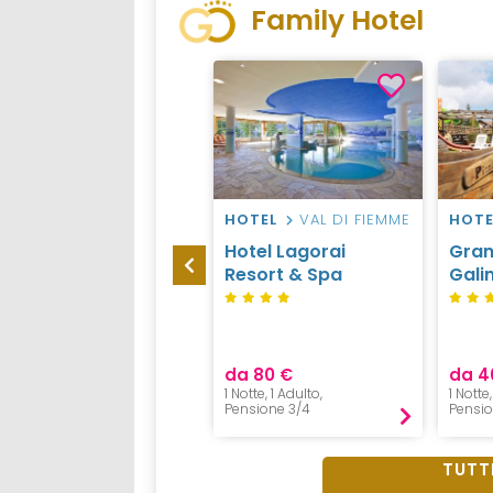
Family Hotel
HOTEL
FOLGARIA
HOTEL
VAL DI FIEMME
HOTE
Hotel Vittoria,
Hotel Lagorai
Gran
Folgaria
Resort & Spa
Gali
da 100 €
da 80 €
da 4
2 Adulti + 1 Bambino <3 anni
e mezzo,
1 Notte, 1 Adulto,
1 Notte
B&B
Pensione 3/4
Pensio
TUTTI