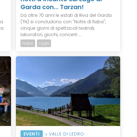
Garda con… Tarzan!
Da oltre 70 anni le estati di Riva del Garda
pa
(TN) si concludono con "Notte di fiaba",
ra
cinque giorni di spettacoli teatrali,
laboratori, giochi, concerti ...
Fiabe
Laghi
EVENTI
VALLE DI LEDRO